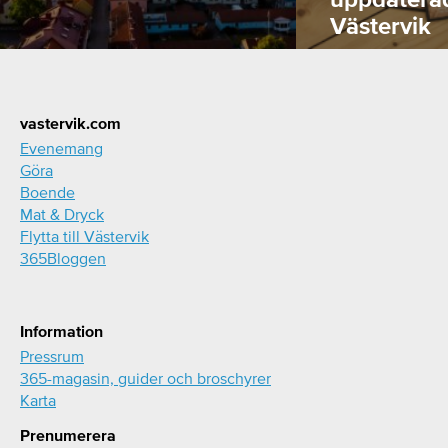
Västervik
Footer
vastervik.com
Evenemang
Göra
Boende
Mat & Dryck
Flytta till Västervik
365Bloggen
Information
Pressrum
365-magasin, guider och broschyrer
Karta
Prenumerera