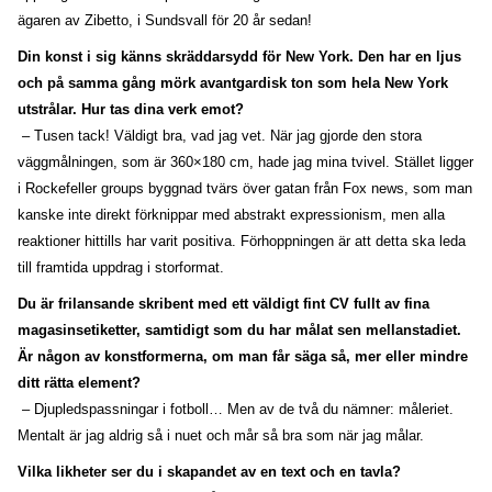
ägaren av Zibetto, i Sundsvall för 20 år sedan!
Din konst i sig känns skräddarsydd för New York. Den har en ljus
och på samma gång mörk avantgardisk ton som hela New York
utstrålar. Hur tas dina verk emot?
– Tusen tack! Väldigt bra, vad jag vet. När jag gjorde den stora
väggmålningen, som är 360×180 cm, hade jag mina tvivel. Stället ligger
i Rockefeller groups byggnad tvärs över gatan från Fox news, som man
kanske inte direkt förknippar med abstrakt expressionism, men alla
reaktioner hittills har varit positiva. Förhoppningen är att detta ska leda
till framtida uppdrag i storformat.
Du är frilansande skribent med ett väldigt fint CV fullt av fina
magasinsetiketter, samtidigt som du har målat sen mellanstadiet.
Är någon av konstformerna, om man får säga så, mer eller mindre
ditt rätta element?
– Djupledspassningar i fotboll… Men av de två du nämner: måleriet.
Mentalt är jag aldrig så i nuet och mår så bra som när jag målar.
Vilka likheter ser du i skapandet av en text och en tavla?