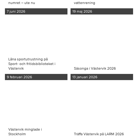
numret – ute nu
vattenrening
7 juni 2026
19 maj 2026
Låna sportutrustning på
Sport- och fritidsbiblioteket i
Västervik
Säsonga i Västervik 2026
9 februari 2026
13 januari 2026
Västervik minglade i
Stockholm
Träffa Västervik på LARM 2026