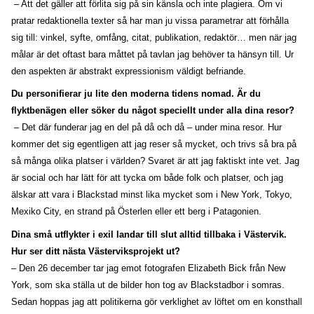
– Att det gäller att förlita sig på sin känsla och inte plagiera. Om vi
pratar redaktionella texter så har man ju vissa parametrar att förhålla
sig till: vinkel, syfte, omfång, citat, publikation, redaktör… men när jag
målar är det oftast bara måttet på tavlan jag behöver ta hänsyn till. Ur
den aspekten är abstrakt expressionism väldigt befriande.
Du personifierar ju lite den moderna tidens nomad. Är du
flyktbenägen eller söker du något speciellt under alla dina resor?
– Det där funderar jag en del på då och då – under mina resor. Hur
kommer det sig egentligen att jag reser så mycket, och trivs så bra på
så många olika platser i världen? Svaret är att jag faktiskt inte vet. Jag
är social och har lätt för att tycka om både folk och platser, och jag
älskar att vara i Blackstad minst lika mycket som i New York, Tokyo,
Mexiko City, en strand på Österlen eller ett berg i Patagonien.
Dina små utflykter i exil landar till slut alltid tillbaka i Västervik.
Hur ser ditt nästa Västerviksprojekt ut?
– Den 26 december tar jag emot fotografen Elizabeth Bick från New
York, som ska ställa ut de bilder hon tog av Blackstadbor i somras.
Sedan hoppas jag att politikerna gör verklighet av löftet om en konsthall