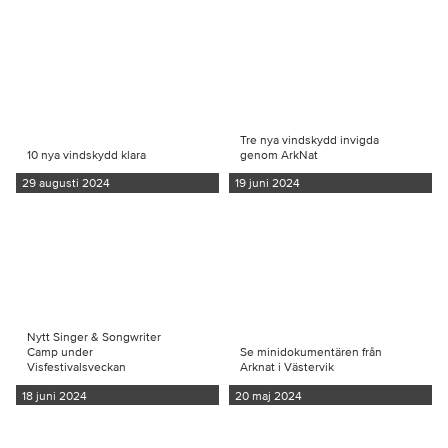
Tre nya vindskydd invigda
10 nya vindskydd klara
genom ArkNat
29 augusti 2024
19 juni 2024
Nytt Singer & Songwriter
Camp under
Se minidokumentären från
Visfestivalsveckan
Arknat i Västervik
18 juni 2024
20 maj 2024