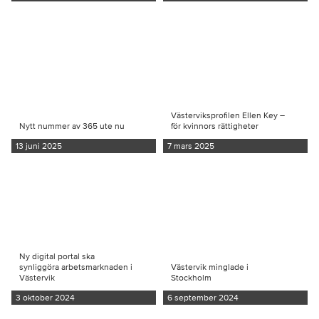
Västerviksprofilen Ellen Key –
Nytt nummer av 365 ute nu
för kvinnors rättigheter
13 juni 2025
7 mars 2025
Ny digital portal ska
synliggöra arbetsmarknaden i
Västervik minglade i
Västervik
Stockholm
3 oktober 2024
6 september 2024