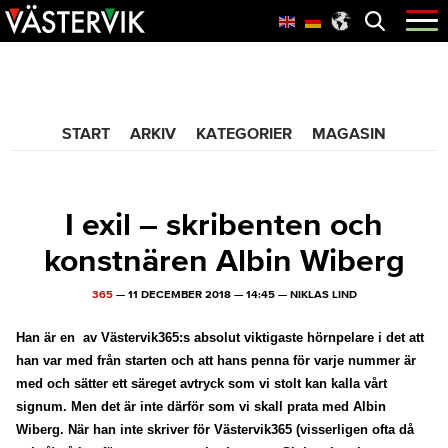
Hoppa
Skip
Hoppa
Öppna
menyn
till
to
till
huvudnavigering
main
sidfot
365 Bloggen
content
START
ARKIV
KATEGORIER
MAGASIN
I exil – skribenten och
konstnären Albin Wiberg
365
—
11 DECEMBER 2018
—
14:45
—
NIKLAS LIND
Han är en av Västervik365:s absolut viktigaste hörnpelare i det att
han var med från starten och att hans penna för varje nummer är
med och sätter ett säreget avtryck som vi stolt kan kalla vårt
signum. Men det är inte därför som vi skall prata med Albin
Wiberg. När han inte skriver för Västervik365 (visserligen ofta då