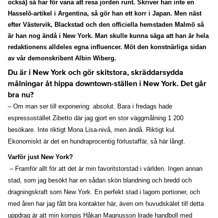
också) så har för vana att resa jorden runt. Skriver han inte en
Hasselö-artikel i Argentina, så gör han ett korr i Japan. Men näst
efter Västervik, Blackstad och den officiella hemstaden Malmö så
är han nog ändå i New York. Man skulle kunna säga att han är hela
redaktionens alldeles egna influencer. Möt den konstnärliga sidan
av vår demonskribent Albin Wiberg.
Du är i New York och gör skitstora, skräddarsydda
målningar åt hippa downtown-ställen i New York. Det går
bra nu?
– Om man ser till exponering: absolut. Bara i fredags hade
espressostället Zibetto där jag gjort en stor väggmålning 1 200
besökare. Inte riktigt Mona Lisa-nivå, men ändå. Riktigt kul.
Ekonomiskt är det en hundraprocentig förlustaffär, så här långt.
Varför just New York?
– Framför allt för att det är min favoritstorstad i världen. Ingen annan
stad, som jag besökt har en sådan skön blandning och bredd och
dragningskraft som New York. En perfekt stad i lagom portioner, och
med åren har jag fått bra kontakter här, även om huvudskälet till detta
uppdrag är att min kompis Håkan Magnusson lirade handboll med