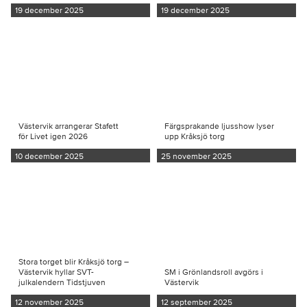
19 december 2025
19 december 2025
Västervik arrangerar Stafett
Färgsprakande ljusshow lyser
för Livet igen 2026
upp Kråksjö torg
10 december 2025
25 november 2025
Stora torget blir Kråksjö torg –
Västervik hyllar SVT-
SM i Grönlandsroll avgörs i
julkalendern Tidstjuven
Västervik
12 november 2025
12 september 2025