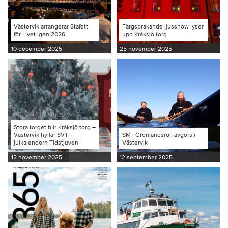
Västervik arrangerar Stafett
Färgsprakande ljusshow lyser
för Livet igen 2026
upp Kråksjö torg
10 december 2025
25 november 2025
Stora torget blir Kråksjö torg –
Västervik hyllar SVT-
SM i Grönlandsroll avgörs i
julkalendern Tidstjuven
Västervik
12 november 2025
12 september 2025