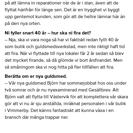
på att lämna in reparationer när de är i stan, även att de
flyttat härifrån för länge sen. Det är en trygghet vi byggt
upp gentemot kunden, som gör att de hellre lämnar här än
på den nya orten.
Ni fyller snart 40 år – hur ska ni fira det?
– Nja, ska vi vara noga så har vi faktiskt redan fyllt 40 år
som butik och guldsmedsverkstad, men inte riktigt haft tid
att fira. När vi flyttade till nya lokaler får 2 år sedan så blev
det mycket firande, så då glömde vi bort årsfirandet. Men
så småningom ska vi nog hitta på fler tillfällen att fira.
Berätta om er nya guldsmed.
– Vår nya guldsmed Björn har sommarjobbat hos oss under
två somrar och är nu nyexaminerad med Gesällbrev. Att
Björn valt att flytta till Västervik för att komplettera vår skara
gör att vi nu är sju anställda, inräknat personalen i vår butik
i Vimmerby. Det känns fantastiskt att kunna växa i en
bransch där många trappar ner.