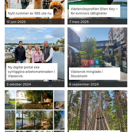
Västerviksprofilen Ellen Key –
Nytt nummer av 365 ute nu
för kvinnors rättigheter
13 juni 2025
7 mars 2025
Ny digital portal ska
synliggöra arbetsmarknaden i
Västervik minglade i
Västervik
Stockholm
3 oktober 2024
6 september 2024