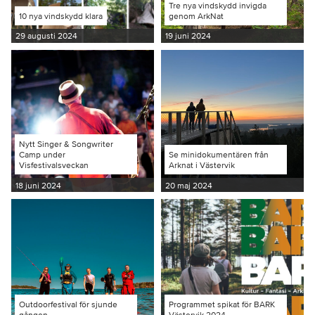
Tre nya vindskydd invigda
10 nya vindskydd klara
genom ArkNat
29 augusti 2024
19 juni 2024
Nytt Singer & Songwriter
Camp under
Se minidokumentären från
Visfestivalsveckan
Arknat i Västervik
18 juni 2024
20 maj 2024
Outdoorfestival för sjunde
Programmet spikat för BARK
gången
Västervik 2024