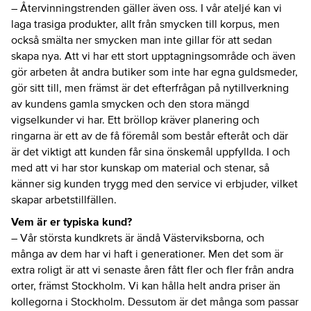
– Återvinningstrenden gäller även oss. I vår ateljé kan vi
laga trasiga produkter, allt från smycken till korpus, men
också smälta ner smycken man inte gillar för att sedan
skapa nya. Att vi har ett stort upptagningsområde och även
gör arbeten åt andra butiker som inte har egna guldsmeder,
gör sitt till, men främst är det efterfrågan på nytillverkning
av kundens gamla smycken och den stora mängd
vigselkunder vi har. Ett bröllop kräver planering och
ringarna är ett av de få föremål som består efteråt och där
är det viktigt att kunden får sina önskemål uppfyllda. I och
med att vi har stor kunskap om material och stenar, så
känner sig kunden trygg med den service vi erbjuder, vilket
skapar arbetstillfällen.
Vem är er typiska kund?
– Vår största kundkrets är ändå Västerviksborna, och
många av dem har vi haft i generationer. Men det som är
extra roligt är att vi senaste åren fått fler och fler från andra
orter, främst Stockholm. Vi kan hålla helt andra priser än
kollegorna i Stockholm. Dessutom är det många som passar