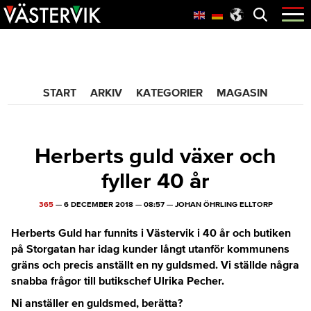
Hoppa
Skip
Hoppa
Öppna
menyn
till
to
till
huvudnavigering
main
sidfot
365 Bloggen
content
START
ARKIV
KATEGORIER
MAGASIN
Herberts guld växer och
fyller 40 år
365
—
6 DECEMBER 2018
—
08:57
—
JOHAN ÖHRLING ELLTORP
Herberts Guld har funnits i Västervik i 40 år och butiken
på Storgatan har idag kunder långt utanför kommunens
gräns och precis anställt en ny guldsmed. Vi ställde några
snabba frågor till butikschef Ulrika Pecher.
Ni anställer en guldsmed, berätta?