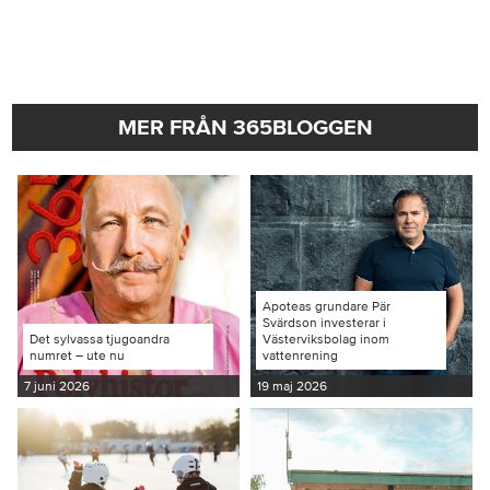
MER FRÅN 365BLOGGEN
Apoteas grundare Pär
Svärdson investerar i
Det sylvassa tjugoandra
Västerviksbolag inom
numret – ute nu
vattenrening
7 juni 2026
19 maj 2026