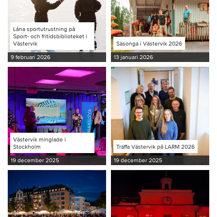
Låna sportutrustning på
Sport- och fritidsbiblioteket i
Västervik
Säsonga i Västervik 2026
9 februari 2026
13 januari 2026
Västervik minglade i
Stockholm
Träffa Västervik på LARM 2026
19 december 2025
19 december 2025