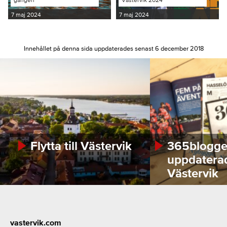
7 maj 2024
7 maj 2024
Innehållet på denna sida uppdaterades senast 6 december 2018
Flytta till Västervik
365bloggen
uppdatera
Västervik
Footer
vastervik.com