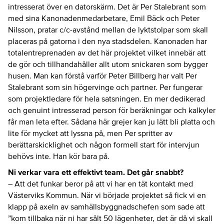
intresserat över en datorskärm. Det är Per Stalebrant som
med sina Kanonadenmedarbetare, Emil Bäck och Peter
Nilsson, pratar c/c-avstånd mellan de lyktstolpar som skall
placeras på gatorna i den nya stadsdelen. Kanonaden har
totalentreprenaden av det här projektet vilket innebär att
de gör och tillhandahåller allt utom snickaren som bygger
husen. Man kan förstå varför Peter Billberg har valt Per
Stalebrant som sin högervinge och partner. Per fungerar
som projektledare för hela satsningen. En mer dedikerad
och genuint intresserad person för beräkningar och kalkyler
får man leta efter. Sådana här grejer kan ju lätt bli platta och
lite för mycket att lyssna på, men Per spritter av
berättarskicklighet och någon formell start för intervjun
behövs inte. Han kör bara på.
Ni verkar vara ett effektivt team. Det går snabbt?
– Att det funkar beror på att vi har en tät kontakt med
Västerviks Kommun. När vi började projektet så fick vi en
klapp på axeln av samhällsbyggnadschefen som sade att
”kom tillbaka när ni har sålt 50 lägenheter, det är då vi skall