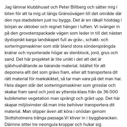
Jag lämnar klubbhuset och Peter Billberg och sätter mig i
bilen för att ta mig ut längs Gränsövägen till det område där
den nya stadsdelen just nu byggs. Det är en råkall höstdag i
början av oktober och regnet hänger i luften. Vi svänger in
på den grovstenspackade vägen som leder in till det nästan
dystopiskt karga landskapet full av gräv-, schakt- och
sorteringsmaskiner som står bland stora söndersprängda
kratrar och nysorterade högar av stenblock, jord, grus och
sand. Det här projektet är lite unikt i det att det är
självhushållande av bärande material. Istället för att
deponera allt det som grävs fram, eller att transportera dit
rätt material för markskiktet, så tar man vara på det man har.
Hela dagen står det sorteringsmaskiner som gnisslar och
skakar fram sand och jord av yttersta klass från de 36 000
kubikmeter vegetation man sprängt och grävt upp. Det här
skapar miljövinster då man inte behöver transportera dit
material. Man slipper även att köra i onödan genom
Slottsholmens trånga passage.Vi kliver in i byggbaracken.
Därinne sitter tre neongula kroppar och hukar sig