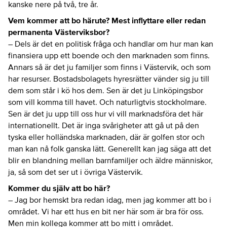
kanske nere på två, tre år.
Vem kommer att bo härute? Mest inflyttare eller redan
permanenta Västerviksbor?
– Dels är det en politisk fråga och handlar om hur man kan
finansiera upp ett boende och den marknaden som finns.
Annars så är det ju familjer som finns i Västervik, och som
har resurser. Bostadsbolagets hyresrätter vänder sig ju till
dem som står i kö hos dem. Sen är det ju Linköpingsbor
som vill komma till havet. Och naturligtvis stockholmare.
Sen är det ju upp till oss hur vi vill marknadsföra det här
internationellt. Det är inga svårigheter att gå ut på den
tyska eller holländska marknaden, där är golfen stor och
man kan nå folk ganska lätt. Generellt kan jag säga att det
blir en blandning mellan barnfamiljer och äldre människor,
ja, så som det ser ut i övriga Västervik.
Kommer du själv att bo här?
– Jag bor hemskt bra redan idag, men jag kommer att bo i
området. Vi har ett hus en bit ner här som är bra för oss.
Men min kollega kommer att bo mitt i området.