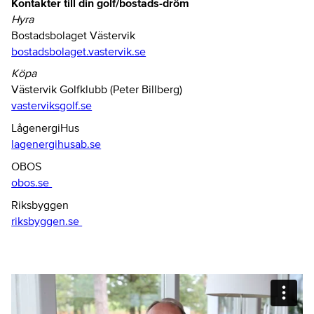
Kontakter till din golf/bostads-dröm
Hyra
Bostadsbolaget Västervik
bostadsbolaget.vastervik.se
Köpa
Västervik Golfklubb (Peter Billberg)
vasterviksgolf.se
LågenergiHus
lagenergihusab.se
OBOS
obos.se
Riksbyggen
riksbyggen.se