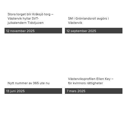
Stora torget blir Kråksjö torg –
Västervik hyllar SVT-
SM i Grönlandsroll avgörs i
julkalendern Tidstjuven
Västervik
12 november 2025
12 september 2025
Västerviksprofilen Ellen Key –
Nytt nummer av 365 ute nu
för kvinnors rättigheter
13 juni 2025
7 mars 2025