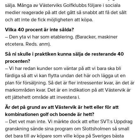
sälja. Många av Västerviks Golfklubbs följare i sociala
medier reagerade på att det gått så snabbt att få det sålt
och att inte de fick möjligheten att köpa.
Vilka 40 procent är inte sålda?
– Den yta vi har som etablering. (Baracker, maskiner
etcetera. Reds. anm).
Så ni skulle i praktiken kunna sälja de resterande 40
procenten?
– Vi har redan kunder som väntar på att vi bara ska bli
färdiga så att vi kan flytta undan det här och lägga ut en
plan för försäljning. Så det är fler intressenter kvar, än det är
markområden kvar. Det är en indikation på att Västervik är
ett jättehett område att investera i.
Är det på grund av att Västervik är hett eller för att
kombinationen golf och boende är hett?
– Det vet man inte. Vi märkte dock att efter SVT:s Uppdrag
granskning sände sina program om Slottsholmen så small
det bara till av köpare som ville köpa på Sveriges bästa