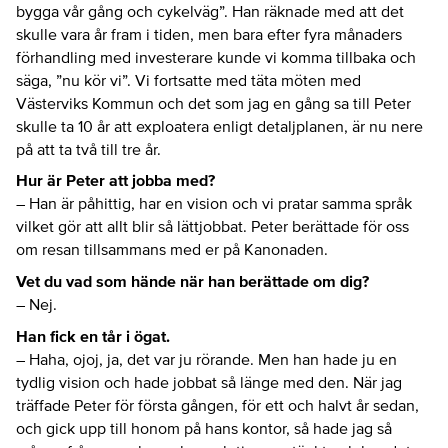
bygga vår gång och cykelväg”. Han räknade med att det
skulle vara år fram i tiden, men bara efter fyra månaders
förhandling med investerare kunde vi komma tillbaka och
säga, ”nu kör vi”. Vi fortsatte med täta möten med
Västerviks Kommun och det som jag en gång sa till Peter
skulle ta 10 år att exploatera enligt detaljplanen, är nu nere
på att ta två till tre år.
Hur är Peter att jobba med?
– Han är påhittig, har en vision och vi pratar samma språk
vilket gör att allt blir så lättjobbat. Peter berättade för oss
om resan tillsammans med er på Kanonaden.
Vet du vad som hände när han berättade om dig?
– Nej.
Han fick en tår i ögat.
– Haha, ojoj, ja, det var ju rörande. Men han hade ju en
tydlig vision och hade jobbat så länge med den. När jag
träffade Peter för första gången, för ett och halvt år sedan,
och gick upp till honom på hans kontor, så hade jag så