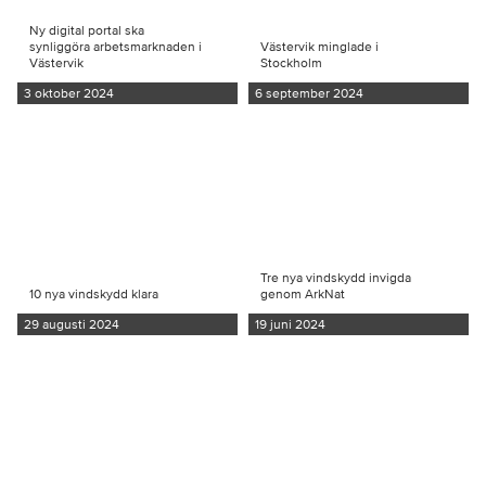
Ny digital portal ska
synliggöra arbetsmarknaden i
Västervik minglade i
Västervik
Stockholm
3 oktober 2024
6 september 2024
Tre nya vindskydd invigda
10 nya vindskydd klara
genom ArkNat
29 augusti 2024
19 juni 2024