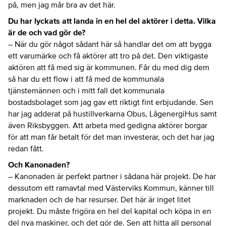
på, men jag mår bra av det här.
Du har lyckats att landa in en hel del aktörer i detta. Vilka
är de och vad gör de?
– När du gör något sådant här så handlar det om att bygga
ett varumärke och få aktörer att tro på det. Den viktigaste
aktören att få med sig är kommunen. Får du med dig dem
så har du ett flow i att få med de kommunala
tjänstemännen och i mitt fall det kommunala
bostadsbolaget som jag gav ett riktigt fint erbjudande. Sen
har jag adderat på hustillverkarna Obus, LågenergiHus samt
även Riksbyggen. Att arbeta med gedigna aktörer borgar
för att man får betalt för det man investerar, och det har jag
redan fått.
Och Kanonaden?
– Kanonaden är perfekt partner i sådana här projekt. De har
dessutom ett ramavtal med Västerviks Kommun, känner till
marknaden och de har resurser. Det här är inget litet
projekt. Du måste frigöra en hel del kapital och köpa in en
del nya maskiner, och det gör de. Sen att hitta all personal