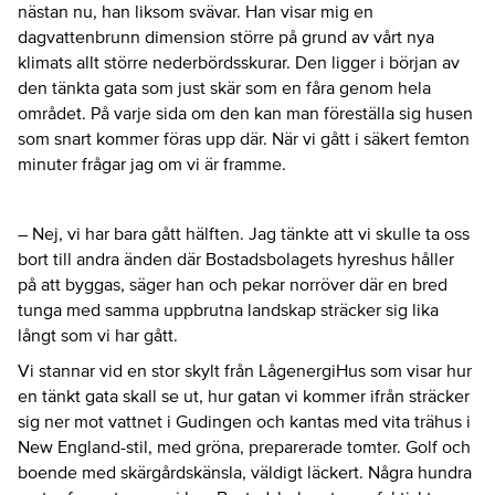
nästan nu, han liksom svävar. Han visar mig en
dagvattenbrunn dimension större på grund av vårt nya
klimats allt större nederbördsskurar. Den ligger i början av
den tänkta gata som just skär som en fåra genom hela
området. På varje sida om den kan man föreställa sig husen
som snart kommer föras upp där. När vi gått i säkert femton
minuter frågar jag om vi är framme.
– Nej, vi har bara gått hälften. Jag tänkte att vi skulle ta oss
bort till andra änden där Bostadsbolagets hyreshus håller
på att byggas, säger han och pekar norröver där en bred
tunga med samma uppbrutna landskap sträcker sig lika
långt som vi har gått.
Vi stannar vid en stor skylt från LågenergiHus som visar hur
en tänkt gata skall se ut, hur gatan vi kommer ifrån sträcker
sig ner mot vattnet i Gudingen och kantas med vita trähus i
New England-stil, med gröna, preparerade tomter. Golf och
boende med skärgårdskänsla, väldigt läckert. Några hundra