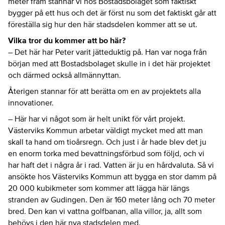
meter fram stannar vi hos Bostadsbolaget som faktiskt
bygger på ett hus och det är först nu som det faktiskt går att
föreställa sig hur den här stadsdelen kommer att se ut.
Vilka tror du kommer att bo här?
– Det här har Peter varit jätteduktig på. Han var noga från
början med att Bostadsbolaget skulle in i det här projektet
och därmed också allmännyttan.
Återigen stannar för att berätta om en av projektets alla
innovationer.
– Här har vi något som är helt unikt för vårt projekt.
Västerviks Kommun arbetar väldigt mycket med att man
skall ta hand om tioårsregn. Och just i år hade blev det ju
en enorm torka med bevattningsförbud som följd, och vi
har haft det i några år i rad. Vatten är ju en hårdvaluta. Så vi
ansökte hos Västerviks Kommun att bygga en stor damm på
20 000 kubikmeter som kommer att lägga här längs
stranden av Gudingen. Den är 160 meter lång och 70 meter
bred. Den kan vi vattna golfbanan, alla villor, ja, allt som
behövs i den här nya stadsdelen med.