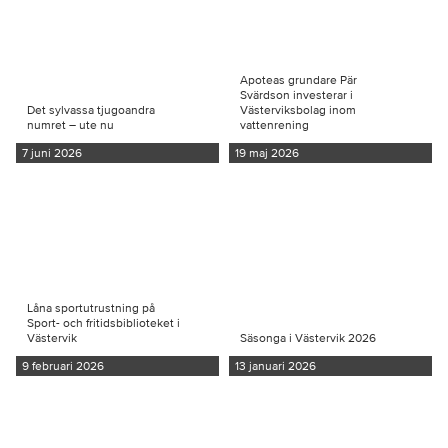
Apoteas grundare Pär
Svärdson investerar i
Det sylvassa tjugoandra
Västerviksbolag inom
numret – ute nu
vattenrening
7 juni 2026
19 maj 2026
Låna sportutrustning på
Sport- och fritidsbiblioteket i
Västervik
Säsonga i Västervik 2026
9 februari 2026
13 januari 2026