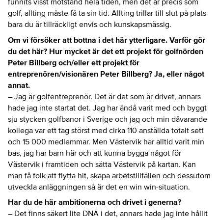
funnits visst motstånd hela tiden, men det är precis som
golf, allting måste få ta sin tid. Allting trillar till slut på plats
bara du är tillräckligt envis och kunskapsmässig.
Om vi försöker att bottna i det här ytterligare. Varför gör
du det här? Hur mycket är det ett projekt för golfnörden
Peter Billberg och/eller ett projekt för
entreprenören/visionären Peter Billberg? Ja, eller något
annat.
– Jag är golfentreprenör. Det är det som är drivet, annars
hade jag inte startat det. Jag har ändå varit med och byggt
sju stycken golfbanor i Sverige och jag och min dåvarande
kollega var ett tag störst med cirka 110 anställda totalt sett
och 15 000 medlemmar. Men Västervik har alltid varit min
bas, jag har barn här och att kunna bygga något för
Västervik i framtiden och sätta Västervik på kartan. Kan
man få folk att flytta hit, skapa arbetstillfällen och dessutom
utveckla anläggningen så är det en win win-situation.
Har du de här ambitionerna och drivet i generna?
– Det finns säkert lite DNA i det, annars hade jag inte hållit