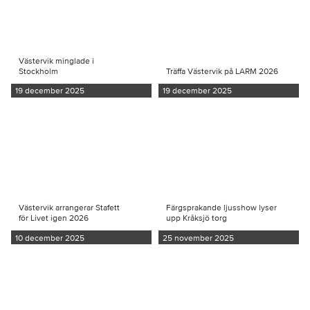
Västervik minglade i
Stockholm
Träffa Västervik på LARM 2026
19 december 2025
19 december 2025
Västervik arrangerar Stafett
Färgsprakande ljusshow lyser
för Livet igen 2026
upp Kråksjö torg
10 december 2025
25 november 2025