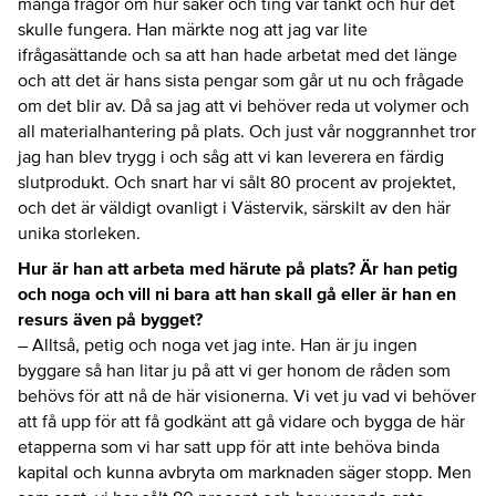
många frågor om hur saker och ting var tänkt och hur det
skulle fungera. Han märkte nog att jag var lite
ifrågasättande och sa att han hade arbetat med det länge
och att det är hans sista pengar som går ut nu och frågade
om det blir av. Då sa jag att vi behöver reda ut volymer och
all materialhantering på plats. Och just vår noggrannhet tror
jag han blev trygg i och såg att vi kan leverera en färdig
slutprodukt. Och snart har vi sålt 80 procent av projektet,
och det är väldigt ovanligt i Västervik, särskilt av den här
unika storleken.
Hur är han att arbeta med härute på plats? Är han petig
och noga och vill ni bara att han skall gå eller är han en
resurs även på bygget?
– Alltså, petig och noga vet jag inte. Han är ju ingen
byggare så han litar ju på att vi ger honom de råden som
behövs för att nå de här visionerna. Vi vet ju vad vi behöver
att få upp för att få godkänt att gå vidare och bygga de här
etapperna som vi har satt upp för att inte behöva binda
kapital och kunna avbryta om marknaden säger stopp. Men