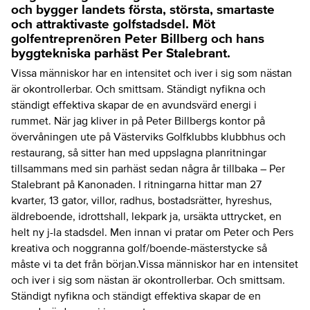
och bygger landets första, största, smartaste
och attraktivaste golfstadsdel. Möt
golfentreprenören Peter Billberg och hans
byggtekniska parhäst Per Stalebrant.
Vissa människor har en intensitet och iver i sig som nästan
är okontrollerbar. Och smittsam. Ständigt nyfikna och
ständigt effektiva skapar de en avundsvärd energi i
rummet. När jag kliver in på Peter Billbergs kontor på
övervåningen ute på Västerviks Golfklubbs klubbhus och
restaurang, så sitter han med uppslagna planritningar
tillsammans med sin parhäst sedan några år tillbaka – Per
Stalebrant på Kanonaden. I ritningarna hittar man 27
kvarter, 13 gator, villor, radhus, bostadsrätter, hyreshus,
äldreboende, idrottshall, lekpark ja, ursäkta uttrycket, en
helt ny j-la stadsdel. Men innan vi pratar om Peter och Pers
kreativa och noggranna golf/boende-mästerstycke så
måste vi ta det från början.Vissa människor har en intensitet
och iver i sig som nästan är okontrollerbar. Och smittsam.
Ständigt nyfikna och ständigt effektiva skapar de en