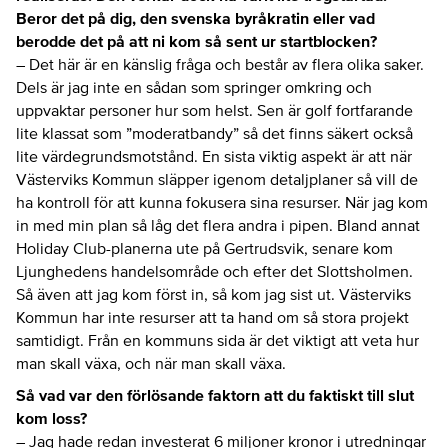
Beror det på dig, den svenska byråkratin eller vad
berodde det på att ni kom så sent ur startblocken?
– Det här är en känslig fråga och består av flera olika saker.
Dels är jag inte en sådan som springer omkring och
uppvaktar personer hur som helst. Sen är golf fortfarande
lite klassat som ”moderatbandy” så det finns säkert också
lite värdegrundsmotstånd. En sista viktig aspekt är att när
Västerviks Kommun släpper igenom detaljplaner så vill de
ha kontroll för att kunna fokusera sina resurser. När jag kom
in med min plan så låg det flera andra i pipen. Bland annat
Holiday Club-planerna ute på Gertrudsvik, senare kom
Ljunghedens handelsområde och efter det Slottsholmen.
Så även att jag kom först in, så kom jag sist ut. Västerviks
Kommun har inte resurser att ta hand om så stora projekt
samtidigt. Från en kommuns sida är det viktigt att veta hur
man skall växa, och när man skall växa.
Så vad var den förlösande faktorn att du faktiskt till slut
kom loss?
– Jag hade redan investerat 6 miljoner kronor i utredningar