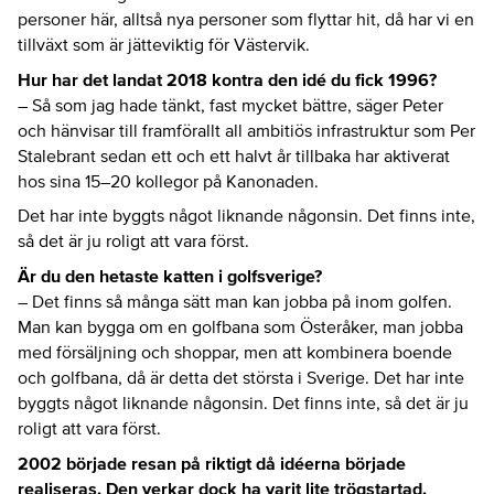
personer här, alltså nya personer som flyttar hit, då har vi en
tillväxt som är jätteviktig för Västervik.
Hur har det landat 2018 kontra den idé du fick 1996?
– Så som jag hade tänkt, fast mycket bättre, säger Peter
och hänvisar till framförallt all ambitiös infrastruktur som Per
Stalebrant sedan ett och ett halvt år tillbaka har aktiverat
hos sina 15–20 kollegor på Kanonaden.
Det har inte byggts något liknande någonsin. Det finns inte,
så det är ju roligt att vara först.
Är du den hetaste katten i golfsverige?
– Det finns så många sätt man kan jobba på inom golfen.
Man kan bygga om en golfbana som Österåker, man jobba
med försäljning och shoppar, men att kombinera boende
och golfbana, då är detta det största i Sverige. Det har inte
byggts något liknande någonsin. Det finns inte, så det är ju
roligt att vara först.
2002 började resan på riktigt då idéerna började
realiseras. Den verkar dock ha varit lite trögstartad.