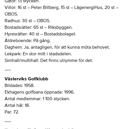
Gator: 13 stycken.
Villor: 16 st – Peter Billberg, 15 st – LågenergiHus, 20 st –
OBOS.
Radhus: 30 st – OBOS.
Bostadsrätter: 65 st – Riksbyggen.
Hyresrätter: 40 st – Bostadsbolaget.
Äldreboende: På gång.
Daghem: Ja, antagligen, för att kunna möta behovet.
Lekpark: En stor mitt i stadsdelen.
Simhall/multihall: Det finns utrymme för det.
—–
Västerviks Golfklubb
Bildades: 1958.
Ekhagens golfbana öppnade: 1996.
Antal medlemmar: 1 100 stycken.
Antal hål: 18.
Par: 72.
—–