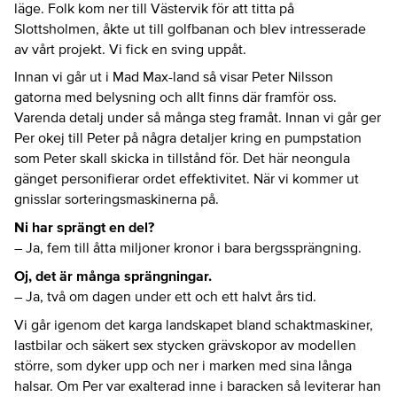
läge. Folk kom ner till Västervik för att titta på
Slottsholmen, åkte ut till golfbanan och blev intresserade
av vårt projekt. Vi fick en sving uppåt.
Innan vi går ut i Mad Max-land så visar Peter Nilsson
gatorna med belysning och allt finns där framför oss.
Varenda detalj under så många steg framåt. Innan vi går ger
Per okej till Peter på några detaljer kring en pumpstation
som Peter skall skicka in tillstånd för. Det här neongula
gänget personifierar ordet effektivitet. När vi kommer ut
gnisslar sorteringsmaskinerna på.
Ni har sprängt en del?
– Ja, fem till åtta miljoner kronor i bara bergssprängning.
Oj, det är många sprängningar.
– Ja, två om dagen under ett och ett halvt års tid.
Vi går igenom det karga landskapet bland schaktmaskiner,
lastbilar och säkert sex stycken grävskopor av modellen
större, som dyker upp och ner i marken med sina långa
halsar. Om Per var exalterad inne i baracken så leviterar han