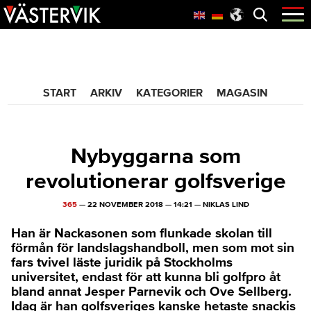
Hoppa
Skip
Hoppa
Öppna
menyn
till
to
till
huvudnavigering
main
sidfot
365 Bloggen
content
START
ARKIV
KATEGORIER
MAGASIN
Nybyggarna som
revolutionerar golfsverige
365
—
22 NOVEMBER 2018
—
14:21
—
NIKLAS LIND
Han är Nackasonen som flunkade skolan till
förmån för landslagshandboll, men som mot sin
fars tvivel läste juridik på Stockholms
universitet, endast för att kunna bli golfpro åt
bland annat Jesper Parnevik och Ove Sellberg.
Idag är han golfsveriges kanske hetaste snackis