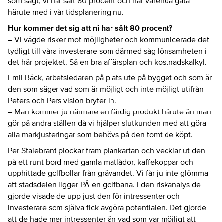
som sagt, vi har sålt 80 procent och har varenda gata
härute med i vår tidsplanering nu.
Hur kommer det sig att ni har sålt 80 procent?
– Vi vägde risker mot möjligheter och kommunicerade det
tydligt till våra investerare som därmed såg lönsamheten i
det här projektet. Så en bra affärsplan och kostnadskalkyl.
Emil Bäck, arbetsledaren på plats ute på bygget och som är
den som säger vad som är möjligt och inte möjligt utifrån
Peters och Pers vision bryter in.
– Man kommer ju närmare en färdig produkt härute än man
gör på andra ställen då vi hjälper slutkunden med att göra
alla markjusteringar som behövs på den tomt de köpt.
Per Stalebrant plockar fram plankartan och vecklar ut den
på ett runt bord med gamla matlådor, kaffekoppar och
upphittade golfbollar från grävandet. Vi får ju inte glömma
att stadsdelen ligger PÅ en golfbana. I den riskanalys de
gjorde visade de upp just den för intressenter och
investerare som själva fick avgöra potentialen. Det gjorde
att de hade mer intressenter än vad som var möjligt att