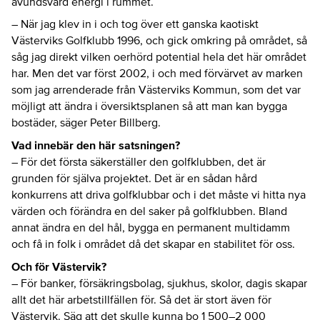
avundsvärd energi i rummet.
– När jag klev in i och tog över ett ganska kaotiskt
Västerviks Golfklubb 1996, och gick omkring på området, så
såg jag direkt vilken oerhörd potential hela det här området
har. Men det var först 2002, i och med förvärvet av marken
som jag arrenderade från Västerviks Kommun, som det var
möjligt att ändra i översiktsplanen så att man kan bygga
bostäder, säger Peter Billberg.
Vad innebär den här satsningen?
– För det första säkerställer den golfklubben, det är
grunden för själva projektet. Det är en sådan hård
konkurrens att driva golfklubbar och i det måste vi hitta nya
värden och förändra en del saker på golfklubben. Bland
annat ändra en del hål, bygga en permanent multidamm
och få in folk i området då det skapar en stabilitet för oss.
Och för Västervik?
– För banker, försäkringsbolag, sjukhus, skolor, dagis skapar
allt det här arbetstillfällen för. Så det är stort även för
Västervik. Säg att det skulle kunna bo 1 500–2 000