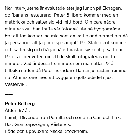
När intervjuerna är avslutade äter jag lunch på Ekhagen,
golfbanans restaurang. Peter Billberg kommer med en
matbricka och sätter sig vid mitt bord. Om bara några
minuter skall han träffa vår fotograf ute på byggområdet.
För ett tag känner jag mig som en katt bland hermeliner då
jag erkänner att jag inte spelar golf. Per Stalebrant kommer
och sätter sig och frågar på ett nästan syskonligt sätt om
Peter är medveten om att de skall fotograferas om tre
minuter. Vad är dessa tre minuter om man tittar 22 år
tillbaka i tiden då Peter fick idén? Han är ju nästan framme
nu. Åtminstone med att bygga en golfstadsdel i just
Västervik…
——
Peter Billberg
Ålder: 57 år.
Familj: Blivande frun Pernilla och sönerna Carl och Erik.
Bor: Grantorpsvägen, Västervik.
Född och uppvuxen: Nacka, Stockholm.