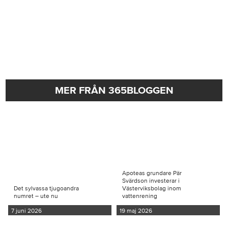
MER FRÅN 365BLOGGEN
Apoteas grundare Pär
Svärdson investerar i
Det sylvassa tjugoandra
Västerviksbolag inom
numret – ute nu
vattenrening
7 juni 2026
19 maj 2026