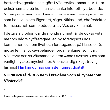
bostadsbyggnation som görs i Västerviks kommun. Vi tittar
också närmare på hur man ska tänka inför ett nytt boende.
Vi har pratat med bland annat mäklare men även personer
som bor i villa och lägenhet, säger Niklas Lind, chefredaktör
för magasinet, som produceras av Västervik Framåt.
I detta självförhärligande nionde numret får du också veta
mer om några nyföretagare, en ny företagslots hos
kommunen och om livet och företagandet på Hasselö. Du
möter fem ishockeyspelande nordamerikaner som valt
Västervik och så välkomnar vi hem Anna Ulvaeus. Och som
vanligt mycket, mycket mer. Vi önskar dig riktigt trevlig
läsning!
Här kan du läsa senaste numret digitalt.
Vill du också få 365 hem i brevlådan
och få nyheter om
Västervik?
.
Läs tidigare nummer av Västervik365
här
.