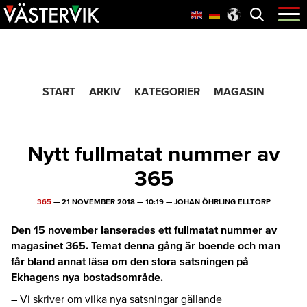
Hoppa
Skip
Hoppa
Öppna
menyn
till
to
till
huvudnavigering
main
sidfot
365 Bloggen
content
START
ARKIV
KATEGORIER
MAGASIN
Nytt fullmatat nummer av
365
365
—
21 NOVEMBER 2018
—
10:19
—
JOHAN ÖHRLING ELLTORP
Den 15 november lanserades ett fullmatat nummer av
magasinet 365. Temat denna gång är boende och man
får bland annat läsa om den stora satsningen på
Ekhagens nya bostadsområde.
– Vi skriver om vilka nya satsningar gällande