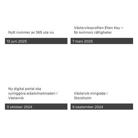
Västerviksprofilen Ellen Key –
Nytt nummer av 365 ute nu
för kvinnors rättigheter
13 juni 2025
7 mars 2025
Ny digital portal ska
synliggöra arbetsmarknaden i
Västervik minglade i
Västervik
Stockholm
3 oktober 2024
6 september 2024