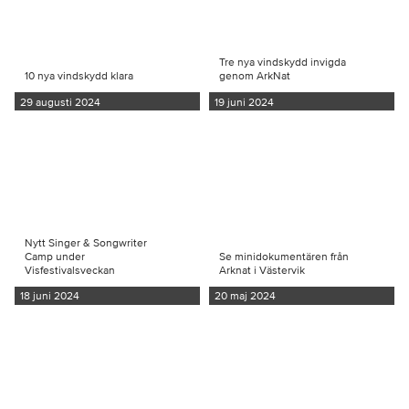
Tre nya vindskydd invigda
10 nya vindskydd klara
genom ArkNat
29 augusti 2024
19 juni 2024
Nytt Singer & Songwriter
Camp under
Se minidokumentären från
Visfestivalsveckan
Arknat i Västervik
18 juni 2024
20 maj 2024