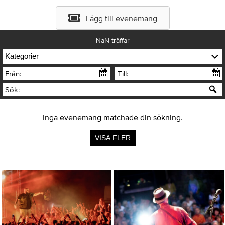
Lägg till evenemang
NaN
träffar
Kategorier
Från:
Till:
Sök:
Inga evenemang matchade din sökning.
VISA FLER