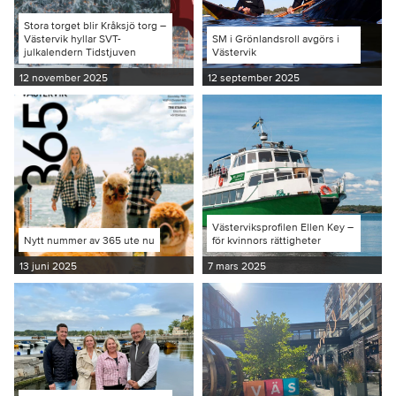
Stora torget blir Kråksjö torg –
Västervik hyllar SVT-
SM i Grönlandsroll avgörs i
julkalendern Tidstjuven
Västervik
12 november 2025
12 september 2025
Västerviksprofilen Ellen Key –
Nytt nummer av 365 ute nu
för kvinnors rättigheter
13 juni 2025
7 mars 2025