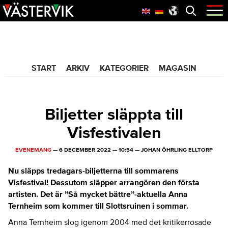
Hoppa
Skip
Hoppa
Öppna
menyn
till
to
till
huvudnavigering
main
sidfot
365 Bloggen
content
START
ARKIV
KATEGORIER
MAGASIN
Biljetter släppta till
Visfestivalen
EVENEMANG
—
6 DECEMBER 2022
—
10:54
—
JOHAN ÖHRLING ELLTORP
Nu släpps tredagars-biljetterna till sommarens
Visfestival! Dessutom släpper arrangören den första
artisten. Det är ”Så mycket bättre”-aktuella Anna
Ternheim som kommer till Slottsruinen i sommar.
Anna Ternheim slog igenom 2004 med det kritikerrosade