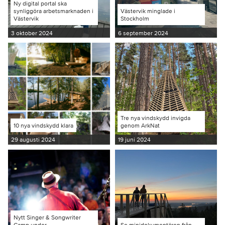
Ny digital portal ska
synliggöra arbetsmarknaden i
Västervik minglade i
Västervik
Stockholm
3 oktober 2024
6 september 2024
Tre nya vindskydd invigda
10 nya vindskydd klara
genom ArkNat
29 augusti 2024
19 juni 2024
Nytt Singer & Songwriter
Camp under
Se minidokumentären från