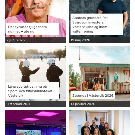
Apoteas grundare Pär
Svärdson investerar i
Det sylvassa tjugoandra
Västerviksbolag inom
numret – ute nu
vattenrening
7 juni 2026
19 maj 2026
Låna sportutrustning på
Sport- och fritidsbiblioteket i
Västervik
Säsonga i Västervik 2026
9 februari 2026
13 januari 2026