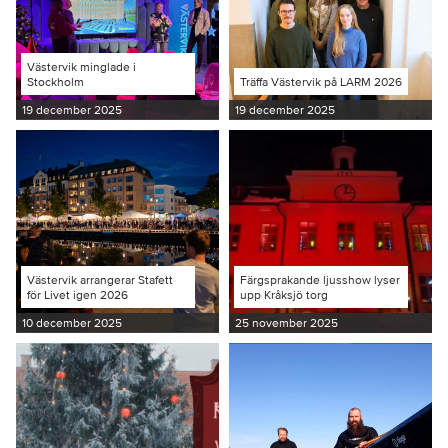
Västervik minglade i
Stockholm
Träffa Västervik på LARM 2026
19 december 2025
19 december 2025
Västervik arrangerar Stafett
Färgsprakande ljusshow lyser
för Livet igen 2026
upp Kråksjö torg
10 december 2025
25 november 2025