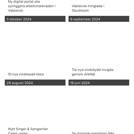
Ny digital portal ska
synliggöra arbetsmarknaden i
Västervik minglade i
Västervik
Stockholm
3 oktober 2024
6 september 2024
Tre nya vindskydd invigda
10 nya vindskydd klara
genom ArkNat
29 augusti 2024
19 juni 2024
Nytt Singer & Songwriter
Camp under
Se minidokumentären från