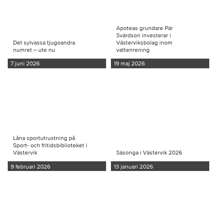
Apoteas grundare Pär
Svärdson investerar i
Det sylvassa tjugoandra
Västerviksbolag inom
numret – ute nu
vattenrening
7 juni 2026
19 maj 2026
Låna sportutrustning på
Sport- och fritidsbiblioteket i
Västervik
Säsonga i Västervik 2026
9 februari 2026
13 januari 2026