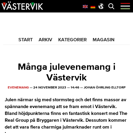
Hoppa
Skip
Hoppa
Öppna
menyn
till
to
till
huvudnavigering
main
sidfot
365 Bloggen
content
START
ARKIV
KATEGORIER
MAGASIN
Många julevenemang i
Västervik
EVENEMANG
—
24 NOVEMBER 2023
—
14:46
—
JOHAN ÖHRLING ELLTORP
Julen närmar sig med stormsteg och det finns massor av
spännande evenemang att se fram emot i Västervik.
Bland höjdpunkterna finns en fantastisk konsert med The
Real Group på Bryggaren i Västervik. Dessutom kommer
det att vara flera charmiga julmarknader runt om i