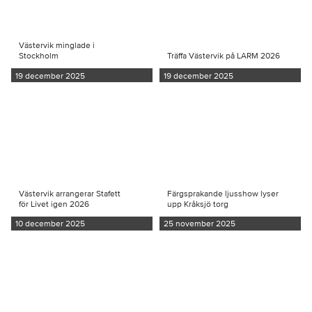
Västervik minglade i
Stockholm
Träffa Västervik på LARM 2026
19 december 2025
19 december 2025
Västervik arrangerar Stafett
Färgsprakande ljusshow lyser
för Livet igen 2026
upp Kråksjö torg
10 december 2025
25 november 2025