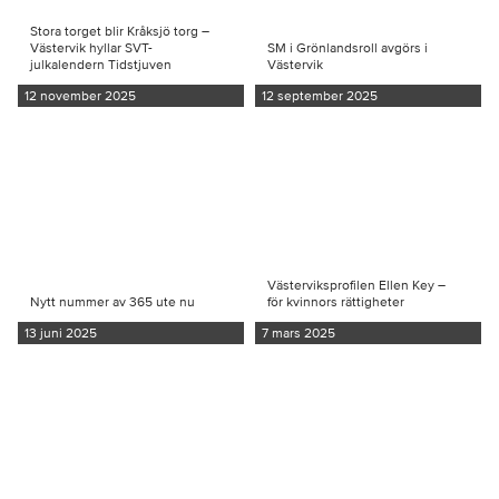
Stora torget blir Kråksjö torg –
Västervik hyllar SVT-
SM i Grönlandsroll avgörs i
julkalendern Tidstjuven
Västervik
12 november 2025
12 september 2025
Västerviksprofilen Ellen Key –
Nytt nummer av 365 ute nu
för kvinnors rättigheter
13 juni 2025
7 mars 2025