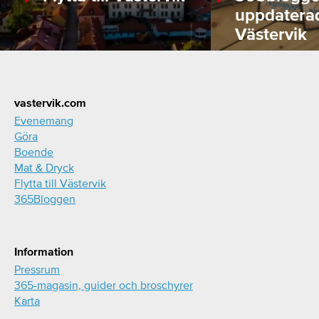
uppdatera
Västervik
Footer
vastervik.com
Evenemang
Göra
Boende
Mat & Dryck
Flytta till Västervik
365Bloggen
Information
Pressrum
365-magasin, guider och broschyrer
Karta