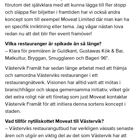
förutom det självklara med att kunna lägga till fler stopp
och släppa fler biljetter i framtiden har vi också andra
koncept som till exempel Moveat Limited där man kan ha
en specifik inriktning eller tema. Jag vågar nästan lova
redan nu att det blir fler event framöver!
Vilka restauranger är spikade än så länge?
– Klara för premiären är Guldkant, Gustawas Kök & Bar,
Matkultur, Bryggan, Smugglaren och Bageri 96°.
Västervik Framåt har sedan länge arbetat med att främja
och samordna Västerviks restauranger i ett
restaurangnätverk. Visionen har alltid varit att mötas i
branschfrågor och skapa gemensamma initiativ, vilket gör
det extra roligt när ett företag som just Moveat kontaktar
Västervik Framåt för att initiera denna sortens koncept i
staden.
Vad tillför nytillskottet Moveat till Västervik?
– Västerviks restaurangutbud har verkligen vässats senaste
åren och utgör en viktig del av det som Västervik har att