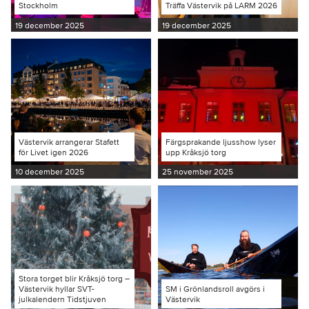
Stockholm
Träffa Västervik på LARM 2026
19 december 2025
19 december 2025
Västervik arrangerar Stafett
Färgsprakande ljusshow lyser
för Livet igen 2026
upp Kråksjö torg
10 december 2025
25 november 2025
Stora torget blir Kråksjö torg –
Västervik hyllar SVT-
SM i Grönlandsroll avgörs i
julkalendern Tidstjuven
Västervik