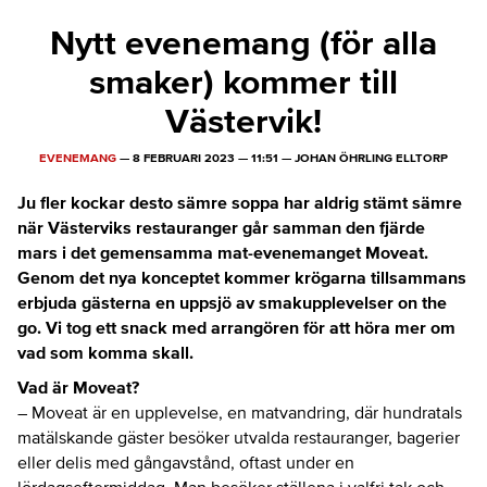
Nytt evenemang (för alla
smaker) kommer till
Västervik!
EVENEMANG
—
8 FEBRUARI 2023
—
11:51
—
JOHAN ÖHRLING ELLTORP
Ju fler kockar desto sämre soppa har aldrig stämt sämre
när Västerviks restauranger går samman den fjärde
mars i det gemensamma mat-evenemanget Moveat.
Genom det nya konceptet kommer krögarna tillsammans
erbjuda gästerna en uppsjö av smakupplevelser on the
go. Vi tog ett snack med arrangören för att höra mer om
vad som komma skall.
Vad är Moveat?
– Moveat är en upplevelse, en matvandring, där hundratals
matälskande gäster besöker utvalda restauranger, bagerier
eller delis med gångavstånd, oftast under en