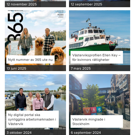
12 november 2025
12 september 2025
Västerviksprofilen Ellen Key –
Nytt nummer av 365 ute nu
för kvinnors rättigheter
13 juni 2025
7 mars 2025
Ny digital portal ska
synliggöra arbetsmarknaden i
Västervik minglade i
Västervik
Stockholm
3 oktober 2024
6 september 2024