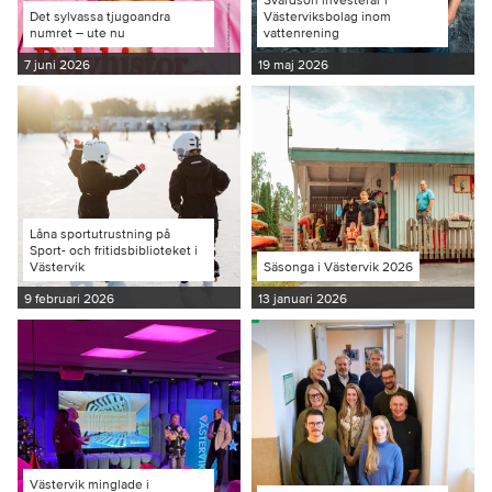
Det sylvassa tjugoandra
Västerviksbolag inom
numret – ute nu
vattenrening
7 juni 2026
19 maj 2026
Låna sportutrustning på
Sport- och fritidsbiblioteket i
Västervik
Säsonga i Västervik 2026
9 februari 2026
13 januari 2026
Västervik minglade i