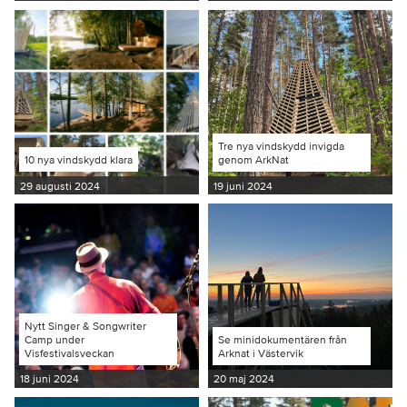
Tre nya vindskydd invigda
10 nya vindskydd klara
genom ArkNat
29 augusti 2024
19 juni 2024
Nytt Singer & Songwriter
Camp under
Se minidokumentären från
Visfestivalsveckan
Arknat i Västervik
18 juni 2024
20 maj 2024