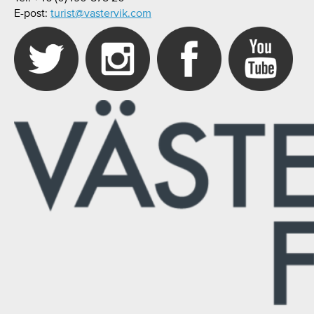
E-post:
turist@vastervik.com