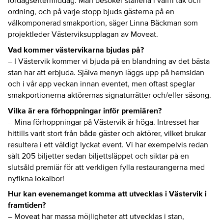
lördagseftermiddag. Man besöker ställena i valfri tak och
ordning, och på varje stopp bjuds gästerna på en
välkomponerad smakportion, säger Linna Bäckman som
projektleder Västerviksupplagan av Moveat.
Vad kommer västervikarna bjudas på?
– I Västervik kommer vi bjuda på en blandning av det bästa
stan har att erbjuda. Själva menyn läggs upp på hemsidan
och i vår app veckan innan eventet, men oftast speglar
smakportionerna aktörernas signaturrätter och/eller säsong.
Vilka är era förhoppningar inför premiären?
– Mina förhoppningar på Västervik är höga. Intresset har
hittills varit stort från både gäster och aktörer, vilket brukar
resultera i ett väldigt lyckat event. Vi har exempelvis redan
sålt 205 biljetter sedan biljettsläppet och siktar på en
slutsåld premiär för att verkligen fylla restaurangerna med
nyfikna lokalbor!
Hur kan evenemanget komma att utvecklas i Västervik i
framtiden?
– Moveat har massa möjligheter att utvecklas i stan,