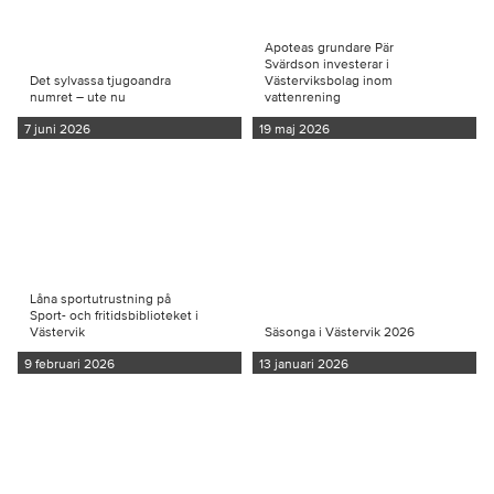
Apoteas grundare Pär
Svärdson investerar i
Det sylvassa tjugoandra
Västerviksbolag inom
numret – ute nu
vattenrening
7 juni 2026
19 maj 2026
Låna sportutrustning på
Sport- och fritidsbiblioteket i
Västervik
Säsonga i Västervik 2026
9 februari 2026
13 januari 2026