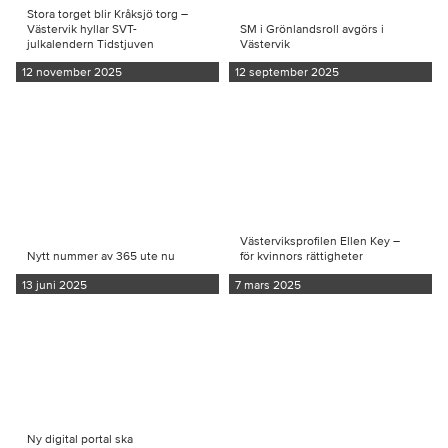
Stora torget blir Kråksjö torg –
Västervik hyllar SVT-
SM i Grönlandsroll avgörs i
julkalendern Tidstjuven
Västervik
12 november 2025
12 september 2025
Västerviksprofilen Ellen Key –
Nytt nummer av 365 ute nu
för kvinnors rättigheter
13 juni 2025
7 mars 2025
Ny digital portal ska