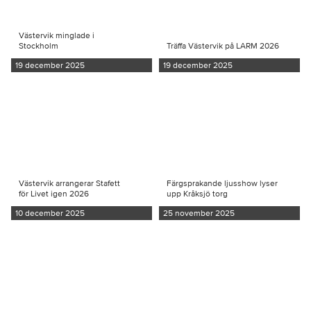
Västervik minglade i
Stockholm
Träffa Västervik på LARM 2026
19 december 2025
19 december 2025
Västervik arrangerar Stafett
Färgsprakande ljusshow lyser
för Livet igen 2026
upp Kråksjö torg
10 december 2025
25 november 2025