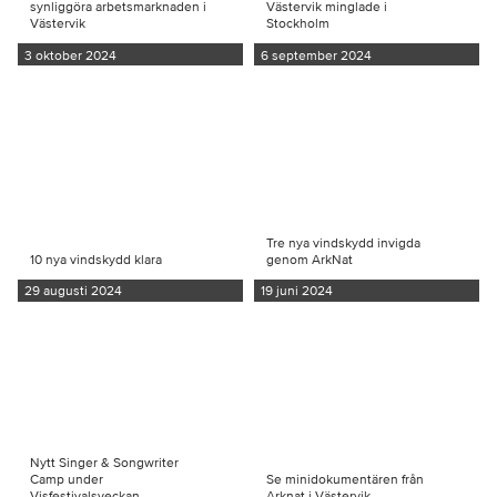
synliggöra arbetsmarknaden i
Västervik minglade i
Västervik
Stockholm
3 oktober 2024
6 september 2024
Tre nya vindskydd invigda
10 nya vindskydd klara
genom ArkNat
29 augusti 2024
19 juni 2024
Nytt Singer & Songwriter
Camp under
Se minidokumentären från
Visfestivalsveckan
Arknat i Västervik