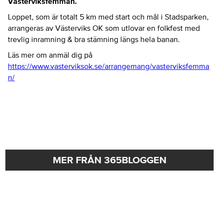
Västerviksfemman.
Loppet, som är totalt 5 km med start och mål i Stadsparken,
arrangeras av Västerviks OK som utlovar en folkfest med
trevlig inramning & bra stämning längs hela banan.
Läs mer om anmäl dig på
https://www.vasterviksok.se/arrangemang/vasterviksfemma
n/
MER FRÅN 365BLOGGEN