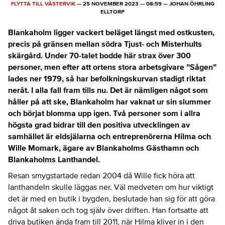
FLYTTA TILL VÄSTERVIK
—
25 NOVEMBER 2023
—
08:59
—
JOHAN ÖHRLING
ELLTORP
Blankaholm ligger vackert beläget längst med ostkusten,
precis på gränsen mellan södra Tjust- och Misterhults
skärgård. Under 70-talet bodde här strax över 300
personer, men efter att ortens stora arbetsgivare ”Sågen”
lades ner 1979, så har befolkningskurvan stadigt riktat
neråt. I alla fall fram tills nu. Det är nämligen något som
håller på att ske, Blankaholm har vaknat ur sin slummer
och börjat blomma upp igen. Två personer som i allra
högsta grad bidrar till den positiva utvecklingen av
samhället är eldsjälarna och entreprenörerna Hilma och
Wille Momark, ägare av Blankaholms Gästhamn och
Blankaholms Lanthandel.
Resan smygstartade redan 2004 då Wille fick höra att
lanthandeln skulle läggas ner. Väl medveten om hur viktigt
det är med en butik i bygden, beslutade han sig för att göra
något åt saken och tog själv över driften. Han fortsatte att
driva butiken ända fram till 2011, när Hilma kliver in i den