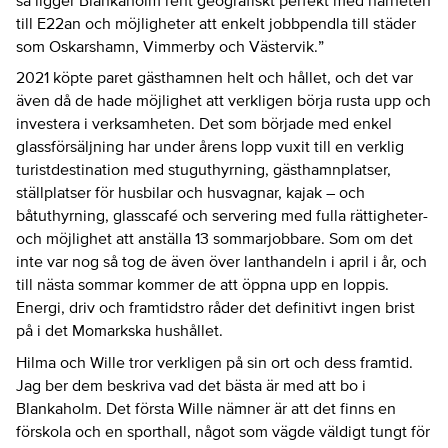
till E22an och möjligheter att enkelt jobbpendla till städer
som Oskarshamn, Vimmerby och Västervik.”
2021 köpte paret gästhamnen helt och hållet, och det var
även då de hade möjlighet att verkligen börja rusta upp och
investera i verksamheten. Det som började med enkel
glassförsäljning har under årens lopp vuxit till en verklig
turistdestination med stuguthyrning, gästhamnplatser,
ställplatser för husbilar och husvagnar, kajak – och
båtuthyrning, glasscafé och servering med fulla rättigheter-
och möjlighet att anställa 13 sommarjobbare. Som om det
inte var nog så tog de även över lanthandeln i april i år, och
till nästa sommar kommer de att öppna upp en loppis.
Energi, driv och framtidstro råder det definitivt ingen brist
på i det Momarkska hushållet.
Hilma och Wille tror verkligen på sin ort och dess framtid.
Jag ber dem beskriva vad det bästa är med att bo i
Blankaholm. Det första Wille nämner är att det finns en
förskola och en sporthall, något som vägde väldigt tungt för