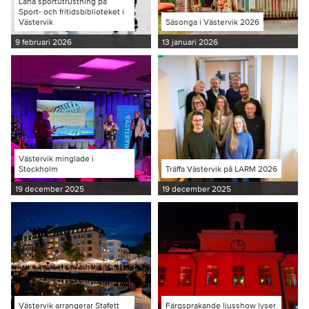
Låna sportutrustning på
Sport- och fritidsbiblioteket i
Västervik
Säsonga i Västervik 2026
9 februari 2026
13 januari 2026
Västervik minglade i
Stockholm
Träffa Västervik på LARM 2026
19 december 2025
19 december 2025
Västervik arrangerar Stafett
Färgsprakande ljusshow lyser