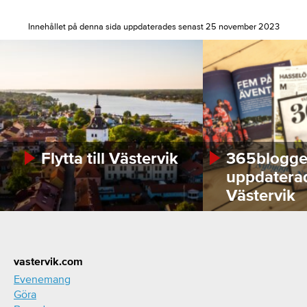
Innehållet på denna sida uppdaterades senast 25 november 2023
Flytta till Västervik
365bloggen
uppdatera
Västervik
Footer
vastervik.com
Evenemang
Göra