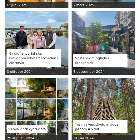
13 juni 2025
7 mars 2025
Ny digital portal ska
synliggöra arbetsmarknaden i
Västervik minglade i
Västervik
Stockholm
3 oktober 2024
6 september 2024
Tre nya vindskydd invigda
10 nya vindskydd klara
genom ArkNat
29 augusti 2024
19 juni 2024