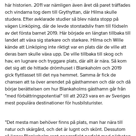
här historien. 2011 var nämligen även året då paret träffades
och vindarna tog dem till Grythyttan, där Hilma skulle
studera. Efter avklarade studier så blev nästa stopp på
vägen Linköping, där de levde storstadsliv fram till födseln
av det första barnet 2019. Här började en längtan tillbaka till
landet att växa sig starkare och starkare. Hilma och Wille
kände att Linköping inte riktigt var en plats där de ville att
deras barn skulle växa upp. De ville tillbaka till skog och
hav, en lugnare och tryggare plats, där allt är nära. Så kom
det sig att de hittade drömhuset i Blankaholm och 2019
gick flyttlasset till det nya hemmet. Samma år fick de
chansen att ta över arrendet på gästhamnen och där och då
börjar berättelsen om hur Blankaholms gästhamn går från
”med förbättringspotential” till att 2023 vara en av Sveriges
mest populära destinationer för husbilsturister.
”Det mesta man behöver finns på plats, man har nära till
natur och skärgård, och det är lugnt och skönt. Dessutom
så ligger Blankaholm rent geografiskt perfekt med närheten