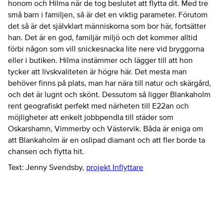
honom och Hilma när de tog beslutet att flytta dit. Med tre
små barn i familjen, så är det en viktig parameter. Förutom
det så är det självklart människorna som bor här, fortsätter
han. Det är en god, familjär miljö och det kommer alltid
förbi någon som vill snickesnacka lite nere vid bryggorna
eller i butiken. Hilma instämmer och lägger till att hon
tycker att livskvaliteten är högre här. Det mesta man
behöver finns på plats, man har nära till natur och skärgård,
och det är lugnt och skönt. Dessutom så ligger Blankaholm
rent geografiskt perfekt med närheten till E22an och
möjligheter att enkelt jobbpendla till städer som
Oskarshamn, Vimmerby och Västervik. Båda är eniga om
att Blankaholm är en oslipad diamant och att fler borde ta
chansen och flytta hit.
Text: Jenny Svendsby,
projekt Inflyttare