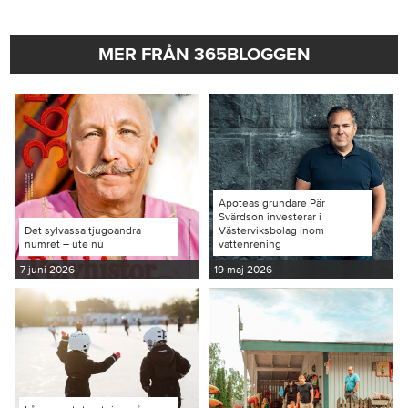
MER FRÅN 365BLOGGEN
Apoteas grundare Pär
Svärdson investerar i
Det sylvassa tjugoandra
Västerviksbolag inom
numret – ute nu
vattenrening
7 juni 2026
19 maj 2026