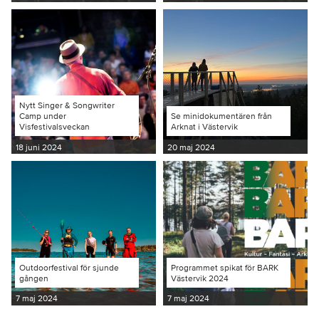
Nytt Singer & Songwriter
Camp under
Se minidokumentären från
Visfestivalsveckan
Arknat i Västervik
18 juni 2024
20 maj 2024
Outdoorfestival för sjunde
Programmet spikat för BARK
gången
Västervik 2024
7 maj 2024
7 maj 2024