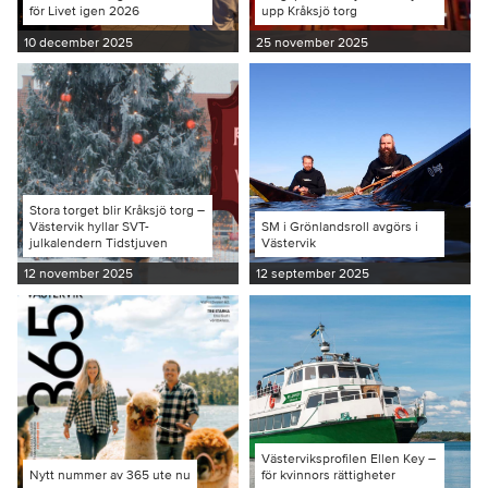
för Livet igen 2026
upp Kråksjö torg
10 december 2025
25 november 2025
Stora torget blir Kråksjö torg –
Västervik hyllar SVT-
SM i Grönlandsroll avgörs i
julkalendern Tidstjuven
Västervik
12 november 2025
12 september 2025
Västerviksprofilen Ellen Key –
Nytt nummer av 365 ute nu
för kvinnors rättigheter