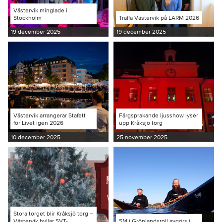
Västervik minglade i
Stockholm
Träffa Västervik på LARM 2026
19 december 2025
19 december 2025
Västervik arrangerar Stafett
Färgsprakande ljusshow lyser
för Livet igen 2026
upp Kråksjö torg
10 december 2025
25 november 2025
Stora torget blir Kråksjö torg –
Västervik hyllar SVT-
SM i Grönlandsroll avgörs i