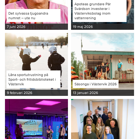
Apoteas grundare Pär
Svärdson investerar i
Det sylvassa tjugoandra
Västerviksbolag inom
numret – ute nu
vattenrening
7 juni 2026
19 maj 2026
Låna sportutrustning på
Sport- och fritidsbiblioteket i
Västervik
Säsonga i Västervik 2026
9 februari 2026
13 januari 2026