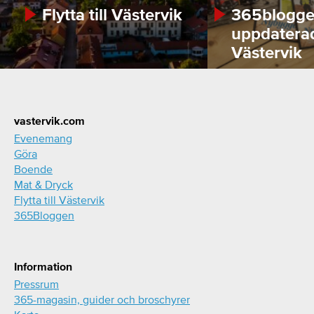
Flytta till Västervik
365bloggen
uppdatera
Västervik
Footer
vastervik.com
Evenemang
Göra
Boende
Mat & Dryck
Flytta till Västervik
365Bloggen
Information
Pressrum
365-magasin, guider och broschyrer