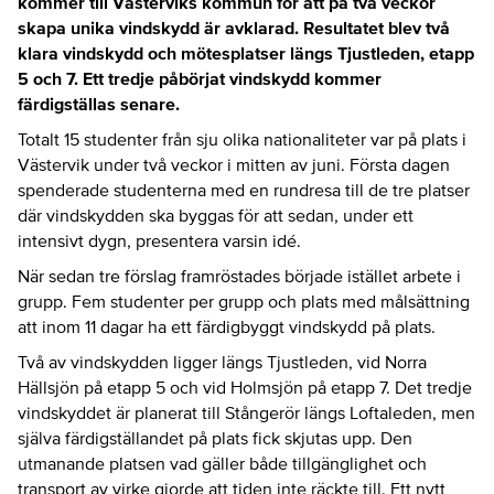
kommer till Västerviks kommun för att på två veckor
skapa unika vindskydd är avklarad. Resultatet blev två
klara vindskydd och mötesplatser längs Tjustleden, etapp
5 och 7. Ett tredje påbörjat vindskydd kommer
färdigställas senare.
Totalt 15 studenter från sju olika nationaliteter var på plats i
Västervik under två veckor i mitten av juni. Första dagen
spenderade studenterna med en rundresa till de tre platser
där vindskydden ska byggas för att sedan, under ett
intensivt dygn, presentera varsin idé.
När sedan tre förslag framröstades började istället arbete i
grupp. Fem studenter per grupp och plats med målsättning
att inom 11 dagar ha ett färdigbyggt vindskydd på plats.
Två av vindskydden ligger längs Tjustleden, vid Norra
Hällsjön på etapp 5 och vid Holmsjön på etapp 7. Det tredje
vindskyddet är planerat till Stångerör längs Loftaleden, men
själva färdigställandet på plats fick skjutas upp. Den
utmanande platsen vad gäller både tillgänglighet och
transport av virke gjorde att tiden inte räckte till. Ett nytt