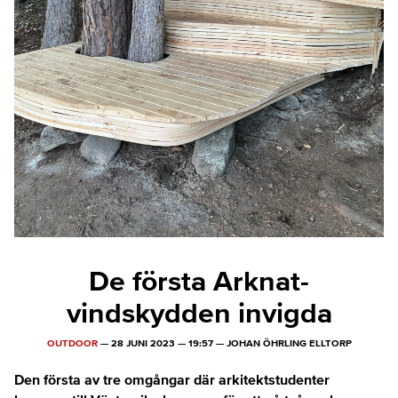
De första Arknat-
vindskydden invigda
OUTDOOR
—
28 JUNI 2023
—
19:57
—
JOHAN ÖHRLING ELLTORP
Den första av tre omgångar där arkitektstudenter