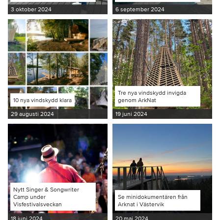
3 oktober 2024
6 september 2024
Tre nya vindskydd invigda
10 nya vindskydd klara
genom ArkNat
29 augusti 2024
19 juni 2024
Nytt Singer & Songwriter
Camp under
Se minidokumentären från
Visfestivalsveckan
Arknat i Västervik
18 juni 2024
20 maj 2024