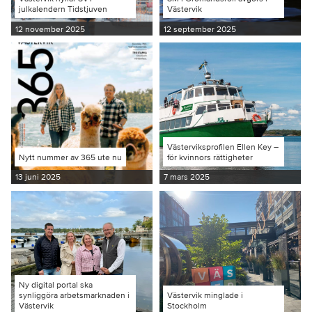
julkalendern Tidstjuven
Västervik
12 november 2025
12 september 2025
Västerviksprofilen Ellen Key –
Nytt nummer av 365 ute nu
för kvinnors rättigheter
13 juni 2025
7 mars 2025
Ny digital portal ska
synliggöra arbetsmarknaden i
Västervik minglade i
Västervik
Stockholm