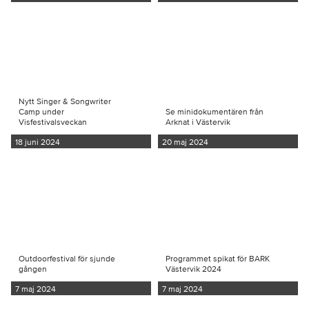
Nytt Singer & Songwriter
Camp under
Se minidokumentären från
Visfestivalsveckan
Arknat i Västervik
18 juni 2024
20 maj 2024
Outdoorfestival för sjunde
Programmet spikat för BARK
gången
Västervik 2024
7 maj 2024
7 maj 2024