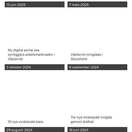
13 juni 2025
7 mars 2025
Ny digital portal ska
synliggöra arbetsmarknaden i
Västervik minglade i
Västervik
Stockholm
3 oktober 2024
6 september 2024
Tre nya vindskydd invigda
10 nya vindskydd klara
genom ArkNat
29 augusti 2024
19 juni 2024