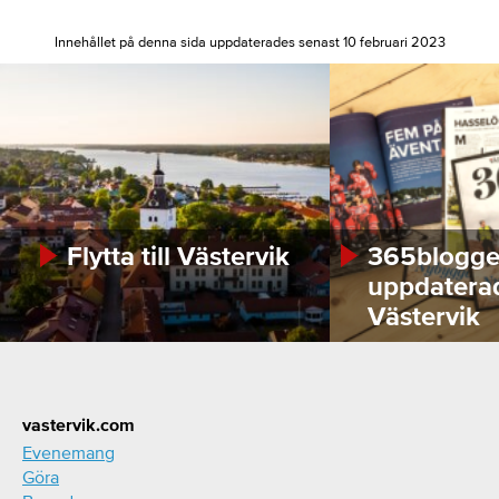
Innehållet på denna sida uppdaterades senast 10 februari 2023
Flytta till Västervik
365bloggen
uppdatera
Västervik
Footer
vastervik.com
Evenemang
Göra