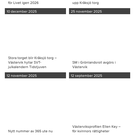
för Livet igen 2026
upp Kråksjö torg
10 december 2025
25 november 2025
Stora torget blir Kråksjö torg –
Västervik hyllar SVT-
SM i Grönlandsroll avgörs i
julkalendern Tidstjuven
Västervik
12 november 2025
12 september 2025
Västerviksprofilen Ellen Key –
Nytt nummer av 365 ute nu
för kvinnors rättigheter