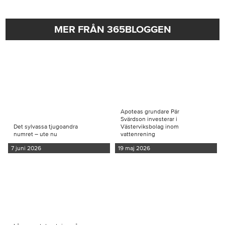
MER FRÅN 365BLOGGEN
Apoteas grundare Pär
Svärdson investerar i
Det sylvassa tjugoandra
Västerviksbolag inom
numret – ute nu
vattenrening
7 juni 2026
19 maj 2026