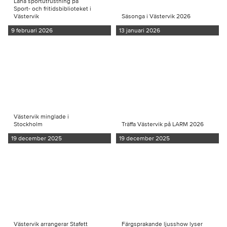
Låna sportutrustning på
Sport- och fritidsbiblioteket i
Västervik
Säsonga i Västervik 2026
9 februari 2026
13 januari 2026
Västervik minglade i
Stockholm
Träffa Västervik på LARM 2026
19 december 2025
19 december 2025
Västervik arrangerar Stafett
Färgsprakande ljusshow lyser