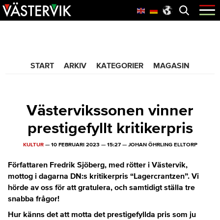
Hoppa
Skip
Hoppa
Öppna
menyn
till
to
till
huvudnavigering
main
sidfot
365 Bloggen
content
START
ARKIV
KATEGORIER
MAGASIN
Västervikssonen vinner
prestigefyllt kritikerpris
KULTUR
—
10 FEBRUARI 2023
—
15:27
—
JOHAN ÖHRLING ELLTORP
Författaren Fredrik Sjöberg, med rötter i Västervik,
mottog i dagarna DN:s kritikerpris “Lagercrantzen”. Vi
hörde av oss för att gratulera, och samtidigt ställa tre
snabba frågor!
Hur känns det att motta det prestigefyllda pris som ju