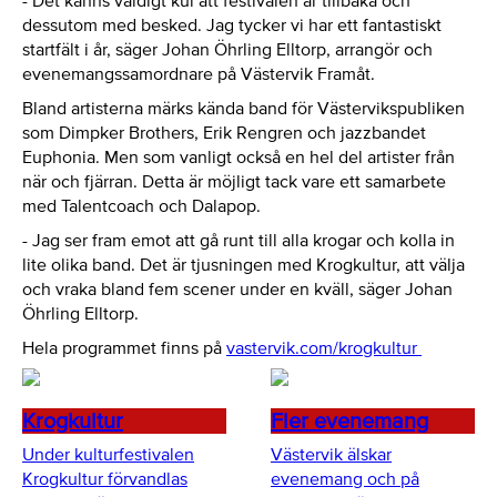
- Det känns väldigt kul att festivalen är tillbaka och
dessutom med besked. Jag tycker vi har ett fantastiskt
startfält i år, säger Johan Öhrling Elltorp, arrangör och
evenemangssamordnare på Västervik Framåt.
Bland artisterna märks kända band för Västervikspubliken
som Dimpker Brothers, Erik Rengren och jazzbandet
Euphonia. Men som vanligt också en hel del artister från
när och fjärran. Detta är möjligt tack vare ett samarbete
med Talentcoach och Dalapop.
- Jag ser fram emot att gå runt till alla krogar och kolla in
lite olika band. Det är tjusningen med Krogkultur, att välja
och vraka bland fem scener under en kväll, säger Johan
Öhrling Elltorp.
Hela programmet finns på
vastervik.com/krogkultur
Krogkultur
Fler evenemang
Under kulturfestivalen
Västervik älskar
Krogkultur förvandlas
evenemang och på