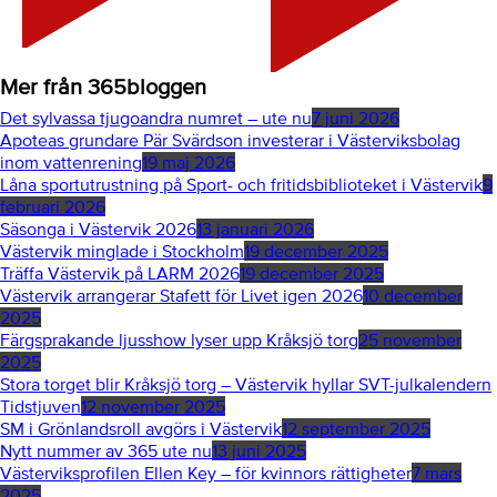
Mer från 365bloggen
Det sylvassa tjugoandra numret – ute nu
7 juni 2026
Apoteas grundare Pär Svärdson investerar i Västerviksbolag
inom vattenrening
19 maj 2026
Låna sportutrustning på Sport- och fritidsbiblioteket i Västervik
9
februari 2026
Säsonga i Västervik 2026
13 januari 2026
Västervik minglade i Stockholm
19 december 2025
Träffa Västervik på LARM 2026
19 december 2025
Västervik arrangerar Stafett för Livet igen 2026
10 december
2025
Färgsprakande ljusshow lyser upp Kråksjö torg
25 november
2025
Stora torget blir Kråksjö torg – Västervik hyllar SVT-julkalendern
Tidstjuven
12 november 2025
SM i Grönlandsroll avgörs i Västervik
12 september 2025
Nytt nummer av 365 ute nu
13 juni 2025
Västerviksprofilen Ellen Key – för kvinnors rättigheter
7 mars
2025