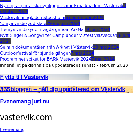
Ny digital portal ska synliggöra arbetsmarknaden i Västervik
3
oktober 2024
Västervik minglade i Stockholm
6 september 2024
10 nya vindskydd klara
29 augusti 2024
Tre nya vindskydd invigda genom ArkNat
19 juni 2024
Nytt Singer & Songwriter Camp under Visfestivalsveckan
18 juni
2024
Se minidokumentären från Arknat i Västervik
20 maj 2024
Outdoorfestival för sjunde gången
7 maj 2024
Programmet spikat för BARK Västervik 2024
7 maj 2024
Innehållet på denna sida uppdaterades senast 7 februari 2023
Flytta till Västervik
365bloggen – håll dig uppdaterad om Västervik
Evenemang just nu
vastervik.com
Footer
Evenemang