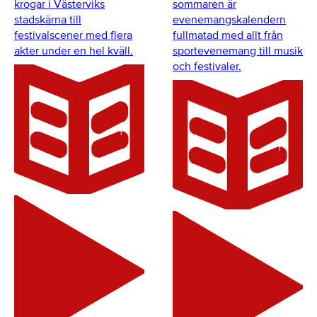
krogar i Västerviks
sommaren är
stadskärna till
evenemangskalendern
festivalscener med flera
fullmatad med allt från
akter under en hel kväll.
sportevenemang till musik
och festivaler.