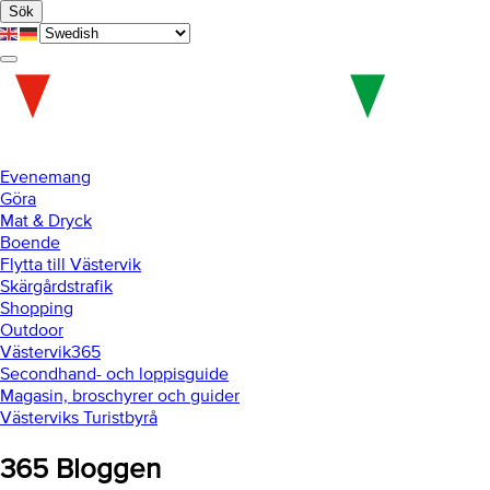
Hoppa
Skip
Hoppa
Sök
till
to
till
huvudnavigering
main
sidfot
Öppna
content
menyn
Evenemang
Göra
Mat & Dryck
Boende
Flytta till Västervik
Skärgårdstrafik
Shopping
Outdoor
Västervik365
Secondhand- och loppisguide
Magasin, broschyrer och guider
Västerviks Turistbyrå
365 Bloggen