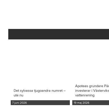
Apoteas grundare Pä
Det sylvassa tjugoandra numret –
investerar i Västervi
ute nu
vattenrening
7 juni 2026
19 maj 2026