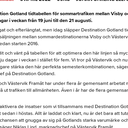
tion Gotland tidtabellen för sommartrafiken mellan Visby o
ar i veckan från 19 juni till den 21 augusti.
ågat och efterlängtat, men idag släpper Destination Gotland t
rsäljningen mellan sommardestinationerna Visby och Västervik
edan starten 2016.
idit och vänt på tabellen för att optimera den här linjen så my
sju dagar i veckan i stället för fem. Vi tror på Västervik och nu
terligare stärka den här perfekta semesterkombinationen, sä
ef på Destination Gotland.
och Västervik Framåt har under flera år gemensamt arbetat 
å ut trafiken till allmänheten. Även i år har de flera gemens
å aktivera de insatser som vi tillsammans med Destination Go
edan i höstas. Allt är laddat och klart, nu är det bara att tut
r chansen att gnugga av sig på Gotlands starka varumärke och
, säger Niklas Lind, marknadschef på Västervik Framåt.