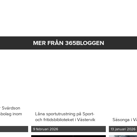
MER FRÅN 365BLOGGEN
r Svärdson
ksbolag inom
Låna sportutrustning på Sport-
och fritidsbiblioteket i Västervik
Säsonga i V
9 februari 2026
13 januari 2026