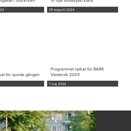
inglade i Stockholm
10 nya vindskydd klara
024
29 augusti 2024
Programmet spikat för BARK
val för sjunde gången
Västervik 2024
7 maj 2024