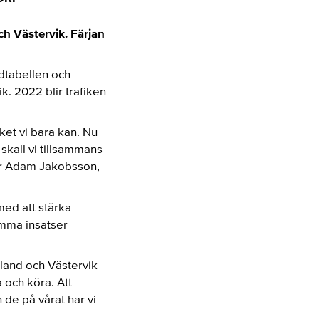
ch Västervik. Färjan
idtabellen och
. 2022 blir trafiken
cket vi bara kan. Nu
 skall vi tillsammans
ger Adam Jakobsson,
med att stärka
amma insatser
tland och Västervik
a och köra. Att
 de på vårat har vi