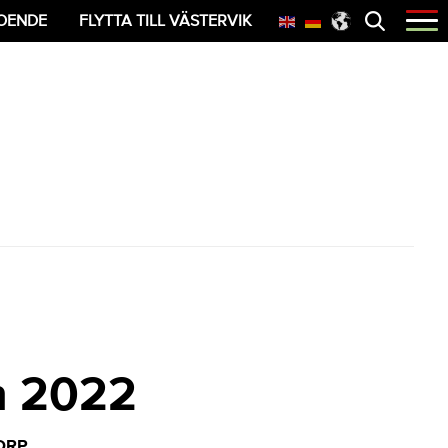
Öppna
OENDE
FLYTTA TILL VÄSTERVIK
menyn
en 2022
ORP