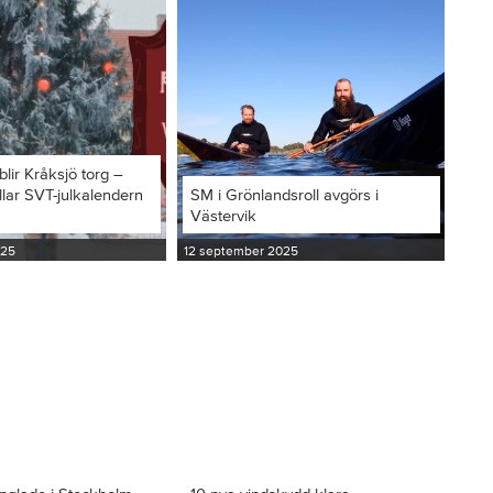
blir Kråksjö torg –
llar SVT-julkalendern
SM i Grönlandsroll avgörs i
Västervik
025
12 september 2025