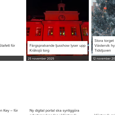
Stora torget 
tafett för
Färgsprakande ljusshow lyser upp
Västervik hy
Kråksjö torg
Tidstjuven
25 november 2025
12 november 2
en Key – för
Ny digital portal ska synliggöra