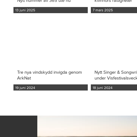
Nytt nummer av 365 ute nu
kvinnors rättigheter
13 juni 2025
7 mars 2025
Tre nya vindskydd invigda genom
Nytt Singer & Songwr
ArkNat
under Visfestivalsvec
19 juni 2024
18 juni 2024