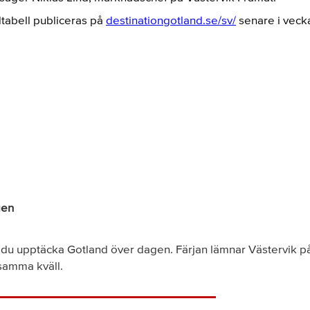
dtabell publiceras på
destinationgotland.se/sv/
senare i veck
gen
 du upptäcka Gotland över dagen. Färjan lämnar Västervik 
 samma kväll.