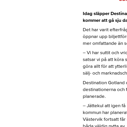
Idag släpper Destina
kommer att gå sju dag
Det har varit efterfr
öppnar upp biljettfö
mer omfattande än s
– Vi har suttit och vr
satsar vi på att köra 
göra allt för att yt
sälj- och marknadsch
Destination Gotland 
destinationerna och f
planerade.
– Jättekul att igen f
kommun har planerat s
Västervik fortsatt få
båda väldig nytta av