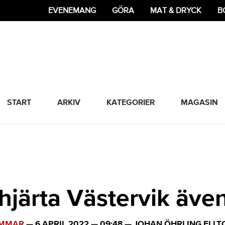
EVENEMANG
GÖRA
MAT & DRYCK
B
365 Bloggen
START
ARKIV
KATEGORIER
MAGASIN
hjärta Västervik äv
MMAR
—
6 APRIL 2022
—
09:48
—
JOHAN ÖHRLING ELLT