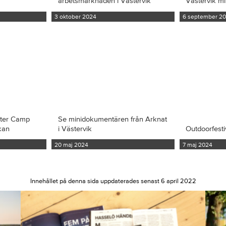
arbetsmarknaden i Västervik
Västervik m
3 oktober 2024
6 september 2
iter Camp
Se minidokumentären från Arknat
kan
i Västervik
Outdoorfesti
20 maj 2024
7 maj 2024
Innehållet på denna sida uppdaterades senast 6 april 2022