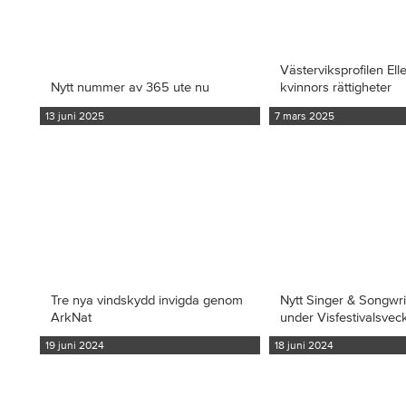
Västerviksprofilen Ell
Nytt nummer av 365 ute nu
kvinnors rättigheter
13 juni 2025
7 mars 2025
Tre nya vindskydd invigda genom
Nytt Singer & Songwr
ArkNat
under Visfestivalsvec
19 juni 2024
18 juni 2024