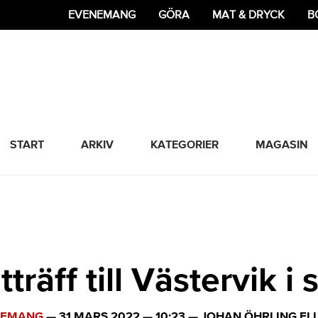
EVENEMANG
GÖRA
MAT & DRYCK
B
365 Bloggen
START
ARKIV
KATEGORIER
MAGASIN
tträff till Västervik 
NEMANG
—
31 MARS 2022
—
10:23
—
JOHAN ÖHRLING EL