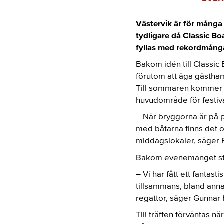
Västervik är för många 
tydligare då Classic B
fyllas med rekordmånga
Bakom idén till Classic
förutom att äga gästha
Till sommaren kommer 
huvudområde för festiv
– När bryggorna är på p
med båtarna finns det o
middagslokaler, säger 
Bakom evenemanget står 
– Vi har fått ett fantas
tillsammans, bland anna
regattor, säger Gunnar
Till träffen förväntas n