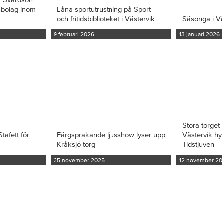
ksbolag inom
Låna sportutrustning på Sport-
och fritidsbiblioteket i Västervik
Säsonga i V
9 februari 2026
13 januari 2026
Stora torget 
tafett för
Färgsprakande ljusshow lyser upp
Västervik hy
Kråksjö torg
Tidstjuven
25 november 2025
12 november 2