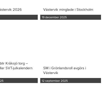
ästervik 2026
Västervik minglade i Stockholm
19 december 2025
blir Kråksjö torg –
llar SVT-julkalendern
SM i Grönlandsroll avgörs i
Västervik
025
12 september 2025