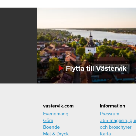
Flytta till Västervik
Footer
vastervik.com
Information
Evenemang
Pressrum
Göra
365-magasin, gu
Boende
och broschyrer
Mat & Dryck
Karta