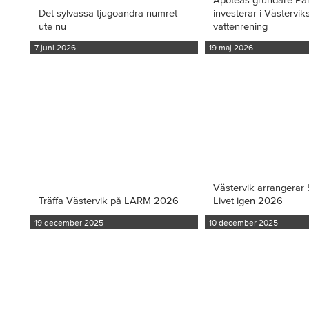
Det sylvassa tjugoandra numret –
investerar i Västervi
ute nu
vattenrening
7 juni 2026
19 maj 2026
Västervik arrangerar S
Träffa Västervik på LARM 2026
Livet igen 2026
19 december 2025
10 december 2025