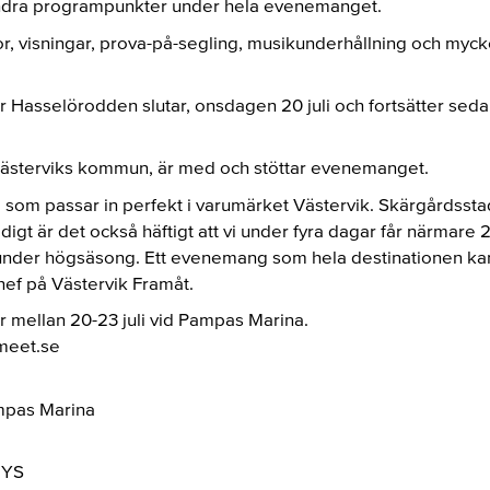
andra programpunkter under hela evenemanget.
or, visningar, prova-på-segling, musikunderhållning och mycke
 Hasselörodden slutar, onsdagen 20 juli och fortsätter sedan
Västerviks kommun, är med och stöttar evenemanget.
 som passar in perfekt i varumärket Västervik. Skärgårdssta
digt är det också häftigt att vi under fyra dagar får närmare 
under högsäsong. Ett evenemang som hela destinationen kan
hef på Västervik Framåt.
 mellan 20-23 juli vid Pampas Marina.
meet.se
mpas Marina
MYS