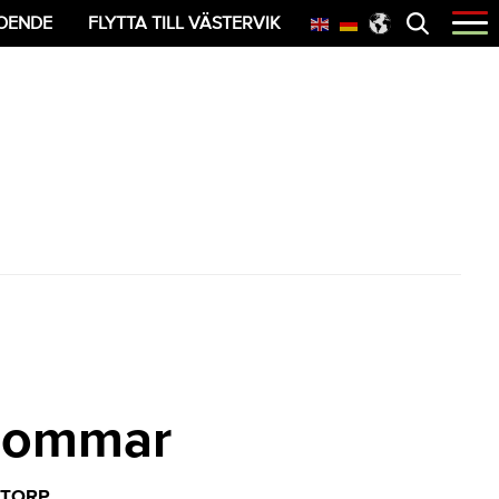
Öppna
OENDE
FLYTTA TILL VÄSTERVIK
menyn
i sommar
LTORP