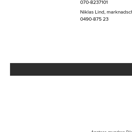
070-8237101
Niklas Lind, marknadsc
0490-875 23
Apoteas grundare Pä