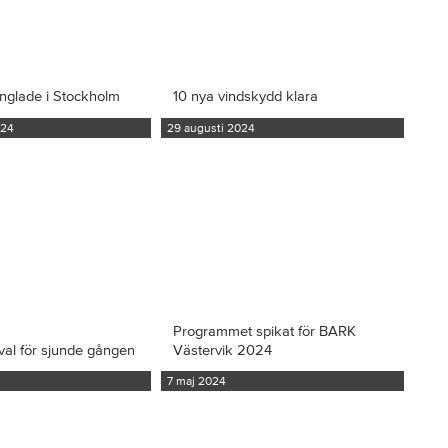
inglade i Stockholm
10 nya vindskydd klara
024
29 augusti 2024
Programmet spikat för BARK
val för sjunde gången
Västervik 2024
7 maj 2024