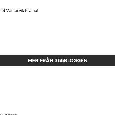
hef Västervik Framåt
MER FRÅN 365BLOGGEN
r Svärdson