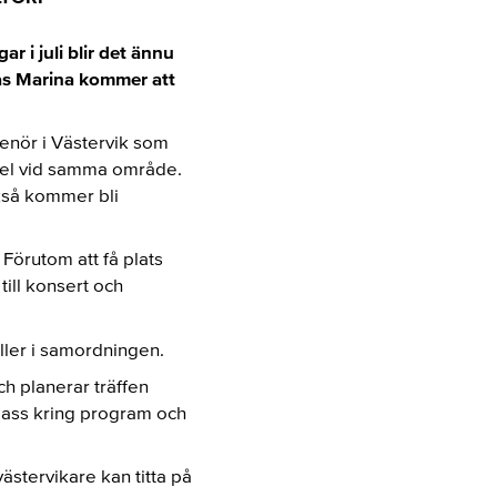
 i juli blir det ännu
pas Marina kommer att
enör i Västervik som
del vid samma område.
kså kommer bli
Förutom att få plats
till konsert och
ller i samordningen.
ch planerar träffen
 lass kring program och
ästervikare kan titta på