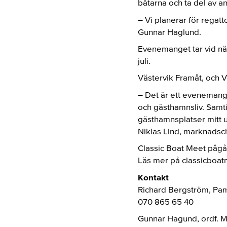
båtarna och ta del av 
– Vi planerar för regatt
Gunnar Haglund.
Evenemanget tar vid när
juli.
Västervik Framåt, och 
– Det är ett evenemang
och gästhamnsliv. Samti
gästhamnsplatser mitt 
Niklas Lind, marknadsc
Classic Boat Meet pågår
Läs mer på classicboat
Kontakt
Richard Bergström, Pa
070 865 65 40
Gunnar Hagund, ordf. 