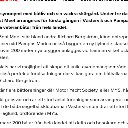
synonymt med båtliv och sin vackra skärgård. Under tre dagar
oat Meet arrangeras för första gången i Västervik och Pam
 veteranbåtar från hela landet.
 Boat Meet står bland andra Richard Bergström, känd entrepr
mnen vid Pampas Marina också bygger en ny flytande stads
över 200 meter nya bryggor anläggas vid hamnen vilket oc
alen.
lats har vi möjlighet att skapa ett unikt evenemangsområde. 
ckså perfekta förutsättningar där vi kan göra om båthallarna 
Richard Bergström.
flera båtföreningar där Motor Yacht Society, eller MYS, hå
tiskt gensvar och är ett stort antal föreningar som arrangerar o
t de båda segelbåtsklubbarna i Västervik som drar ett stort
 Haglund, ordförande i MYS.
ärmare 200 båtar från hela landet att delta och besökare och v