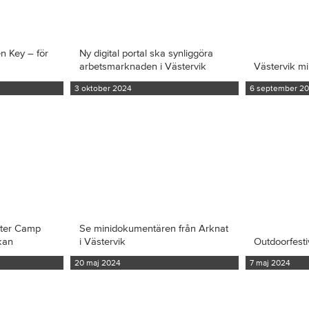
en Key – för
Ny digital portal ska synliggöra
arbetsmarknaden i Västervik
Västervik m
3 oktober 2024
6 september 2
iter Camp
Se minidokumentären från Arknat
kan
i Västervik
Outdoorfesti
20 maj 2024
7 maj 2024