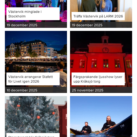
Västervik minglade i
Stockholm
Träffa Västervik på LARM 2026
19 december 2025
19 december 2025
Västervik arrangerar Stafett
Färgsprakande ljusshow lyser
för Livet igen 2026
upp Kråksjö torg
10 december 2025
25 november 2025