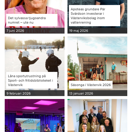
Apoteas grundare Pär
Svärdson investerar i
Det sylvassa tjugoandra
Västerviksbolag inom
numret – ute nu
vattenrening
7 juni 2026
19 maj 2026
Låna sportutrustning på
Sport- och fritidsbiblioteket i
Västervik
Säsonga i Västervik 2026
9 februari 2026
13 januari 2026