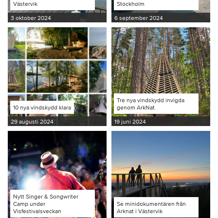
Västervik
Stockholm
3 oktober 2024
6 september 2024
Tre nya vindskydd invigda
10 nya vindskydd klara
genom ArkNat
29 augusti 2024
19 juni 2024
Nytt Singer & Songwriter
Camp under
Se minidokumentären från
Visfestivalsveckan
Arknat i Västervik