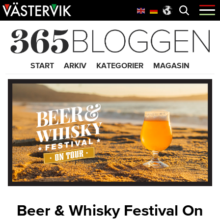
Hoppa
Skip
Hoppa
Öppna
menyn
till
to
till
huvudnavigering
main
sidfot
365 Bloggen
content
START
ARKIV
KATEGORIER
MAGASIN
Beer & Whisky Festival On