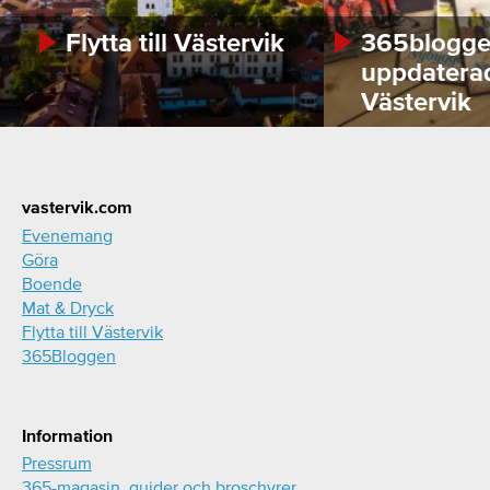
Flytta till Västervik
365bloggen
uppdatera
Västervik
Footer
vastervik.com
Evenemang
Göra
Boende
Mat & Dryck
Flytta till Västervik
365Bloggen
Information
Pressrum
365-magasin, guider och broschyrer