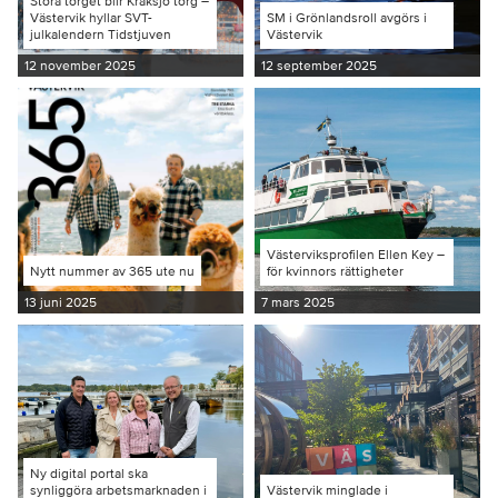
Stora torget blir Kråksjö torg –
Västervik hyllar SVT-
SM i Grönlandsroll avgörs i
julkalendern Tidstjuven
Västervik
12 november 2025
12 september 2025
Västerviksprofilen Ellen Key –
Nytt nummer av 365 ute nu
för kvinnors rättigheter
13 juni 2025
7 mars 2025
Ny digital portal ska
synliggöra arbetsmarknaden i
Västervik minglade i