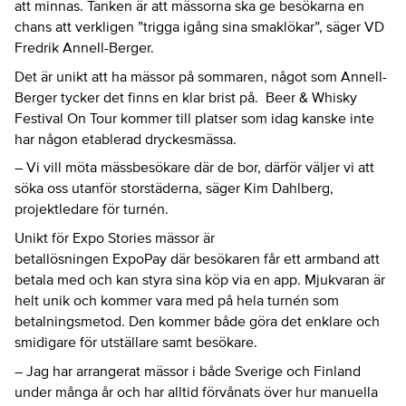
att minnas. Tanken är att mässorna ska ge besökarna en
chans att verkligen ”trigga igång sina smaklökar”, säger VD
Fredrik Annell-Berger.
Det är unikt att ha mässor på sommaren, något som Annell-
Berger tycker det finns en klar brist på. Beer & Whisky
Festival On Tour kommer till platser som idag kanske inte
har någon etablerad dryckesmässa.
– Vi vill möta mässbesökare där de bor, därför väljer vi att
söka oss utanför storstäderna, säger Kim Dahlberg,
projektledare för turnén.
Unikt för Expo Stories mässor är
betallösningen ExpoPay där besökaren får ett armband att
betala med och kan styra sina köp via en app. Mjukvaran är
helt unik och kommer vara med på hela turnén som
betalningsmetod. Den kommer både göra det enklare och
smidigare för utställare samt besökare.
– Jag har arrangerat mässor i både Sverige och Finland
under många år och har alltid förvånats över hur manuella