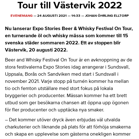
Tour till Västervik 2022
EVENEMANG
—
24 AUGUSTI 2021
—
14:33
—
JOHAN ÖHRLING ELLTORP
Nu lanserar Expo Stories Beer & Whisky Festival On Tour,
en turnerande öl och whisky mässa som kommer till 15
svenska städer sommaren 2022. Ett av stoppen blir
Västervik, 20 augusti 2022.
Beer and Whisky Festival On Tour är en avknoppning av de
stora festivalerna Expo Stories idag arrangerar i Sundsvall,
Uppsala, Borås och Sandviken med start i Sundsvall i
november 2021. Varje stopp på turnén kommer ha mellan
tio och femton utställare med stort fokus på lokala
bryggerier och producenter. Mässan kommer ha ett brett
utbud som ger besökarna chansen att öppna upp ögonen
för fler producenter och upptäcka nya smaker.
– Det kommer utöver dryck även erbjudas väl utvalda
charkuterier och liknande på plats för att förhöja smakerna
och skapa en upplevelse som gästerna onekligen kommer