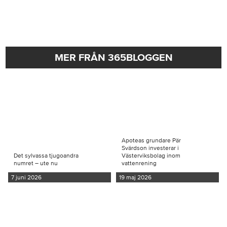
MER FRÅN 365BLOGGEN
Apoteas grundare Pär
Svärdson investerar i
Det sylvassa tjugoandra
Västerviksbolag inom
numret – ute nu
vattenrening
7 juni 2026
19 maj 2026