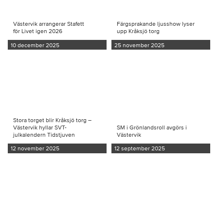
Västervik arrangerar Stafett
Färgsprakande ljusshow lyser
för Livet igen 2026
upp Kråksjö torg
10 december 2025
25 november 2025
Stora torget blir Kråksjö torg –
Västervik hyllar SVT-
SM i Grönlandsroll avgörs i
julkalendern Tidstjuven
Västervik
12 november 2025
12 september 2025