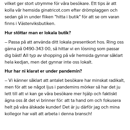
vilket ger stort utrymme för våra besökare. Ett tips är att
kolla vår hemsida ginatricot.com efter drömplaggen och
sedan gå in under fliken ”hitta i butik” för att se om varan
finns i Västerviksbutiken.
Hur stöttar man er lokala butik?
– Passa på att använda ditt lokala presentkort hos. Ring oss
gärna på 0490-343 00, så hittar vi en lösning som passar
dig bäst! All typ av shopping på vår hemsida gynnar såklart
hela kedjan, men det gynnar inte oss lokalt.
Hur har ni klarat er under pandemin?
– Vi känner såklart att antalet besökare har minskat radikalt,
men för att se något ljus i pandemins mörker så har det ju
lett till att vi kan ge våra besökare mer hjälp och faktiskt
ägna oss åt det vi brinner för: att ta hand om och fokusera
helt på våra älskade kunder! Det är ju därför jag och mina
kollegor har valt att arbeta i denna bransch!