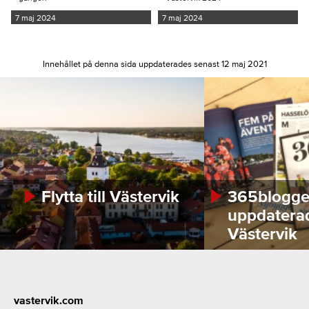
7 maj 2024
7 maj 2024
Innehållet på denna sida uppdaterades senast 12 maj 2021
Flytta till Västervik
365bloggen
uppdatera
Västervik
Footer
vastervik.com