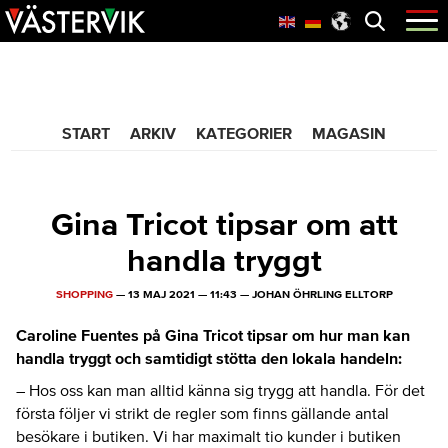
Hoppa
Skip
Hoppa
Öppna
menyn
till
to
till
huvudnavigering
main
sidfot
365 Bloggen
content
START
ARKIV
KATEGORIER
MAGASIN
Gina Tricot tipsar om att
handla tryggt
SHOPPING
—
13 MAJ 2021
—
11:43
—
JOHAN ÖHRLING ELLTORP
Caroline Fuentes på Gina Tricot tipsar om hur man kan
handla tryggt och samtidigt stötta den lokala handeln:
– Hos oss kan man alltid känna sig trygg att handla. För det
första följer vi strikt de regler som finns gällande antal
besökare i butiken. Vi har maximalt tio kunder i butiken