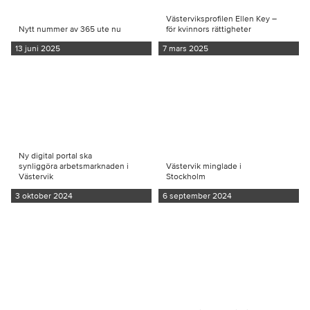
Västerviksprofilen Ellen Key –
Nytt nummer av 365 ute nu
för kvinnors rättigheter
13 juni 2025
7 mars 2025
Ny digital portal ska
synliggöra arbetsmarknaden i
Västervik minglade i
Västervik
Stockholm
3 oktober 2024
6 september 2024