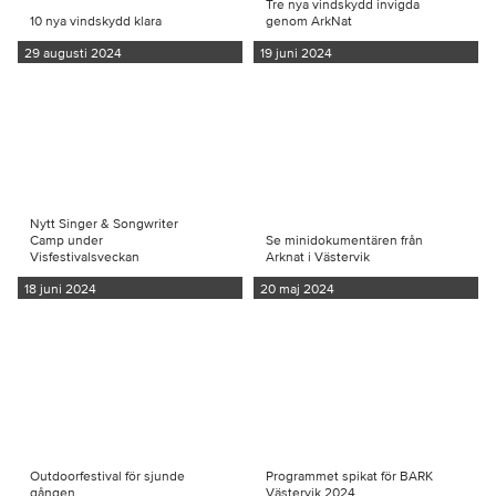
Tre nya vindskydd invigda
10 nya vindskydd klara
genom ArkNat
29 augusti 2024
19 juni 2024
Nytt Singer & Songwriter
Camp under
Se minidokumentären från
Visfestivalsveckan
Arknat i Västervik
18 juni 2024
20 maj 2024
Outdoorfestival för sjunde
Programmet spikat för BARK
gången
Västervik 2024