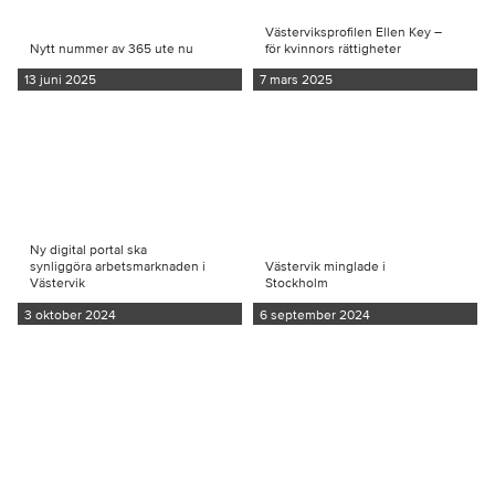
Västerviksprofilen Ellen Key –
Nytt nummer av 365 ute nu
för kvinnors rättigheter
13 juni 2025
7 mars 2025
Ny digital portal ska
synliggöra arbetsmarknaden i
Västervik minglade i
Västervik
Stockholm
3 oktober 2024
6 september 2024