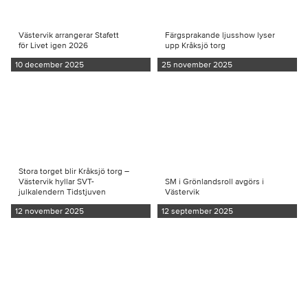
Västervik arrangerar Stafett
Färgsprakande ljusshow lyser
för Livet igen 2026
upp Kråksjö torg
10 december 2025
25 november 2025
Stora torget blir Kråksjö torg –
Västervik hyllar SVT-
SM i Grönlandsroll avgörs i
julkalendern Tidstjuven
Västervik
12 november 2025
12 september 2025