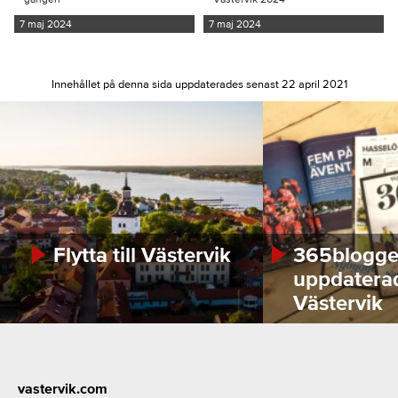
7 maj 2024
7 maj 2024
Innehållet på denna sida uppdaterades senast 22 april 2021
Flytta till Västervik
365bloggen
uppdatera
Västervik
Footer
vastervik.com