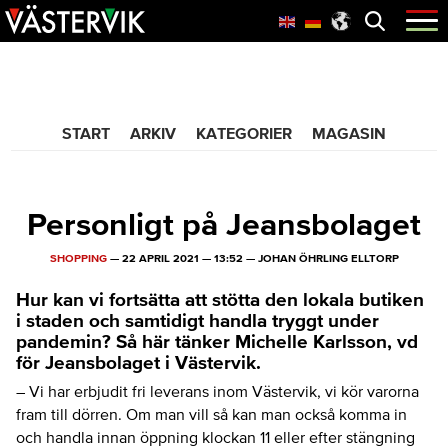
Hoppa
Skip
Hoppa
Öppna
menyn
till
to
till
huvudnavigering
main
sidfot
365 Bloggen
content
START
ARKIV
KATEGORIER
MAGASIN
Personligt på Jeansbolaget
SHOPPING
—
22 APRIL 2021
—
13:52
—
JOHAN ÖHRLING ELLTORP
Hur kan vi fortsätta att stötta den lokala butiken
i staden och samtidigt handla tryggt under
pandemin? Så här tänker Michelle Karlsson, vd
för Jeansbolaget i Västervik.
– Vi har erbjudit fri leverans inom Västervik, vi kör varorna
fram till dörren. Om man vill så kan man också komma in
och handla innan öppning klockan 11 eller efter stängning