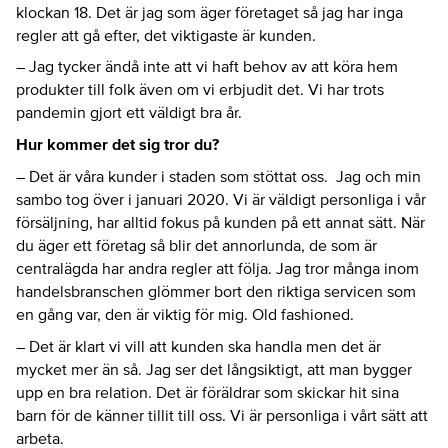
klockan 18. Det är jag som äger företaget så jag har inga
regler att gå efter, det viktigaste är kunden.
– Jag tycker ändå inte att vi haft behov av att köra hem
produkter till folk även om vi erbjudit det. Vi har trots
pandemin gjort ett väldigt bra år.
Hur kommer det sig tror du?
– Det är våra kunder i staden som stöttat oss. Jag och min
sambo tog över i januari 2020. Vi är väldigt personliga i vår
försäljning, har alltid fokus på kunden på ett annat sätt. När
du äger ett företag så blir det annorlunda, de som är
centralägda har andra regler att följa. Jag tror många inom
handelsbranschen glömmer bort den riktiga servicen som
en gång var, den är viktig för mig. Old fashioned.
– Det är klart vi vill att kunden ska handla men det är
mycket mer än så. Jag ser det långsiktigt, att man bygger
upp en bra relation. Det är föräldrar som skickar hit sina
barn för de känner tillit till oss. Vi är personliga i vårt sätt att
arbeta.