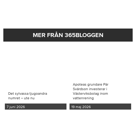
MER FRÅN 365BLOGGEN
Apoteas grundare Pär
Svärdson investerar i
Det sylvassa tjugoandra
Västerviksbolag inom
numret – ute nu
vattenrening
7 juni 2026
19 maj 2026