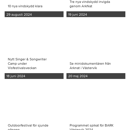
Tre nya vindskydd invigda
10 nya vindskydd klara
genom ArkNat
29 augusti 2024
19 juni 2024
Nytt Singer & Songwriter
Camp under
Se minidokumentären från
Visfestivalsveckan
Arknat i Västervik
18 juni 2024
20 maj 2024
Outdoorfestival för sjunde
Programmet spikat för BARK
gången
Västervik 2024