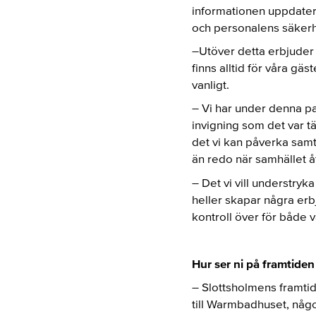
informationen uppdatera
och personalens säkerhe
–Utöver detta erbjuder 
finns alltid för våra g
vanligt.
– Vi har under denna pa
invigning som det var tä
det vi kan påverka samt 
än redo när samhället åt
– Det vi vill understryka
heller skapar några erbj
kontroll över för både v
Hur ser ni på framtiden
– Slottsholmens framti
till Warmbadhuset, någo