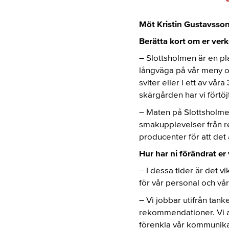
Möt Kristin Gustavsson
Berätta kort om er ver
– Slottsholmen är en pl
långväga på vår meny oc
sviter eller i ett av vå
skärgården har vi förtöj
– Maten på Slottsholmen
smakupplevelser från re
producenter för att det ä
Hur har ni förändrat e
– I dessa tider är det vi
för vår personal och vår
– Vi jobbar utifrån tanke
rekommendationer. Vi arb
förenkla vår kommunikati