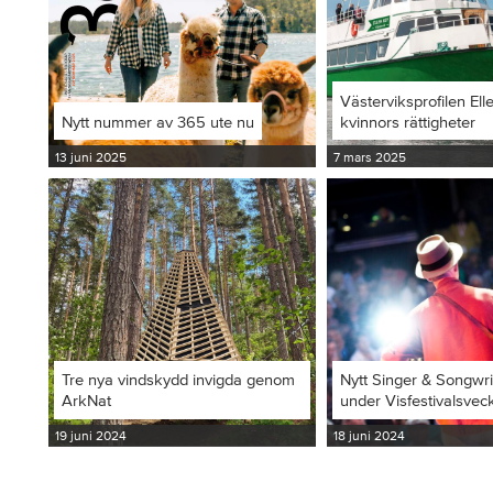
Västerviksprofilen Ell
Nytt nummer av 365 ute nu
kvinnors rättigheter
13 juni 2025
7 mars 2025
Tre nya vindskydd invigda genom
Nytt Singer & Songwr
ArkNat
under Visfestivalsvec
19 juni 2024
18 juni 2024