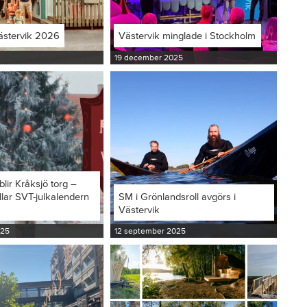
ästervik 2026
Västervik minglade i Stockholm
19 december 2025
blir Kråksjö torg –
llar SVT-julkalendern
SM i Grönlandsroll avgörs i
Västervik
025
12 september 2025