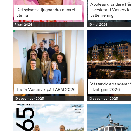
Apoteas grundare Pä
Det sylvassa tjugoandra numret –
investerar i Västervi
ute nu
vattenrening
7 juni 2026
19 maj 2026
Västervik arrangerar S
Träffa Västervik på LARM 2026
Livet igen 2026
19 december 2025
10 december 2025