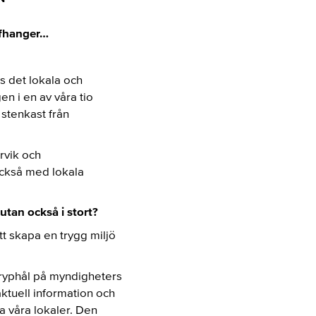
ffhanger…
s det lokala och
n i en av våra tio
 stenkast från
rvik och
också med lokala
 utan
också i stort?
att skapa en trygg miljö
a kryphål på myndigheters
aktuell information och
a våra lokaler. Den