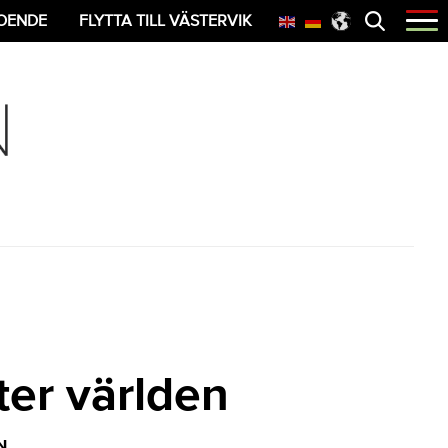
Öppna
OENDE
FLYTTA TILL VÄSTERVIK
menyn
ter världen
N