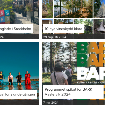
inglade i Stockholm
10 nya vindskydd klara
024
29 augusti 2024
Programmet spikat för BARK
val för sjunde gången
Västervik 2024
7 maj 2024