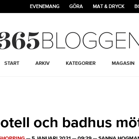
EVENEMANG
GÖRA
MAT & DRYCK
B
365 Bloggen
START
ARKIV
KATEGORIER
MAGASIN
otell och badhus mö
SHOPPING
—
5 JANUARI 2021
—
09:29
—
SANNA HOGMA