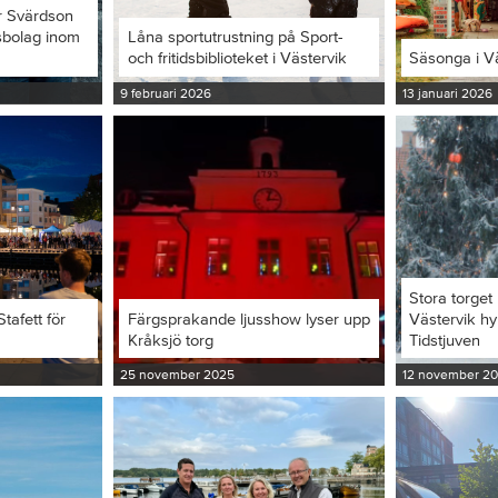
r Svärdson
ksbolag inom
Låna sportutrustning på Sport-
och fritidsbiblioteket i Västervik
Säsonga i V
9 februari 2026
13 januari 2026
Stora torget 
tafett för
Färgsprakande ljusshow lyser upp
Västervik hy
Kråksjö torg
Tidstjuven
25 november 2025
12 november 2