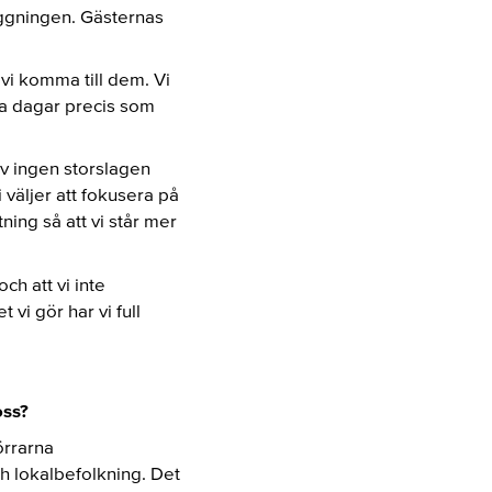
äggningen. Gästernas
 vi komma till dem. Vi
lla dagar precis som
ev ingen storslagen
 väljer att fokusera på
ning så att vi står mer
ch att vi inte
vi gör har vi full
oss?
örrarna
ch lokalbefolkning. Det