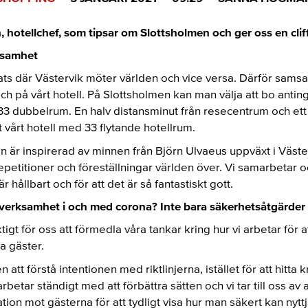
, hotellchef, som tipsar om Slottsholmen och ger oss en cli
ksamhet
ats där Västervik möter världen och vice versa. Därför samsa
h på vårt hotell. På Slottsholmen kan man välja att bo antinge
ra 33 dubbelrum. En halv distansminut från resecentrum och ett
t vårt hotell med 33 flytande hotellrum.
 är inspirerad av minnen från Björn Ulvaeus uppväxt i Väste
petitioner och föreställningar världen över. Vi samarbetar 
r hållbart och för att det är så fantastiskt gott.
r verksamhet i och med corona? Inte bara säkerhetsåtgärder
ktigt för oss att förmedla våra tankar kring hur vi arbetar för 
a gäster.
n att förstå intentionen med riktlinjerna, istället för att hitt
etar ständigt med att förbättra sätten och vi tar till oss av 
on mot gästerna för att tydligt visa hur man säkert kan nyttj