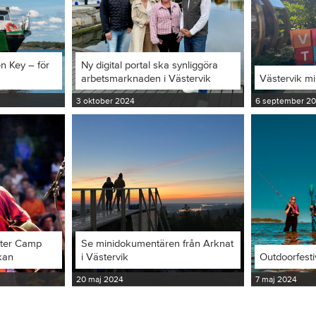
en Key – för
Ny digital portal ska synliggöra
arbetsmarknaden i Västervik
Västervik m
3 oktober 2024
6 september 2
iter Camp
Se minidokumentären från Arknat
kan
i Västervik
Outdoorfesti
20 maj 2024
7 maj 2024