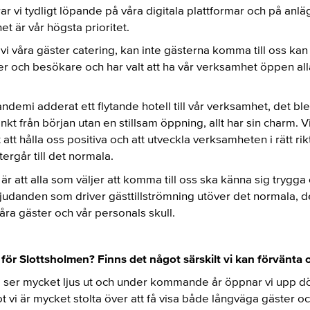
r vi tydligt löpande på våra digitala plattformar och på anl
t är vår högsta prioritet.
vi våra gäster catering, kan inte gästerna komma till oss kan
äster och besökare och har valt att ha vår verksamhet öppen a
ndemi adderat ett flytande hotell till vår verksamhet, det bl
nkt från början utan en stillsam öppning, allt har sin charm. Vi
att hålla oss positiva och att utveckla verksamheten i rätt rikt
ergår till det normala.
 är att alla som väljer att komma till oss ska känna sig trygga o
udanden som driver gästtillströmning utöver det normala, det 
åra gäster och vår personals skull.
 för Slottsholmen? Finns det något särskilt vi kan förvänta 
d ser mycket ljus ut och under kommande år öppnar vi upp d
t vi är mycket stolta över att få visa både långväga gäster o