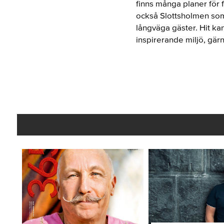
finns många planer för 
också Slottsholmen som 
långväga gäster. Hit kan
inspirerande miljö, gär