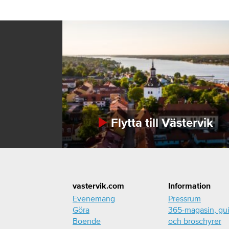
Flytta till Västervik
Footer
vastervik.com
Information
Evenemang
Pressrum
Göra
365-magasin, gu
Boende
och broschyrer