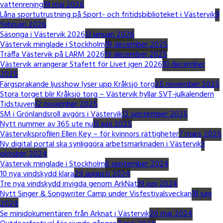
vattenrening
19 maj 2026
Låna sportutrustning på Sport- och fritidsbiblioteket i Västervik
9
februari 2026
Säsonga i Västervik 2026
13 januari 2026
Västervik minglade i Stockholm
19 december 2025
Träffa Västervik på LARM 2026
19 december 2025
Västervik arrangerar Stafett för Livet igen 2026
10 december
2025
Färgsprakande ljusshow lyser upp Kråksjö torg
25 november 2025
Stora torget blir Kråksjö torg – Västervik hyllar SVT-julkalendern
Tidstjuven
12 november 2025
SM i Grönlandsroll avgörs i Västervik
12 september 2025
Nytt nummer av 365 ute nu
13 juni 2025
Västerviksprofilen Ellen Key – för kvinnors rättigheter
7 mars 2025
Ny digital portal ska synliggöra arbetsmarknaden i Västervik
3
oktober 2024
Västervik minglade i Stockholm
6 september 2024
10 nya vindskydd klara
29 augusti 2024
Tre nya vindskydd invigda genom ArkNat
19 juni 2024
Nytt Singer & Songwriter Camp under Visfestivalsveckan
18 juni
2024
Se minidokumentären från Arknat i Västervik
20 maj 2024