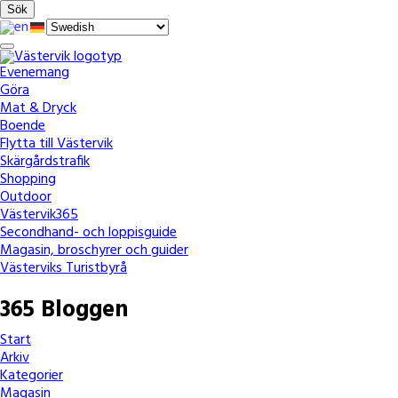
Hoppa
Skip
Hoppa
Sök
till
to
till
huvudnavigering
main
sidfot
Öppna
content
menyn
Evenemang
Göra
Mat & Dryck
Boende
Flytta till Västervik
Skärgårdstrafik
Shopping
Outdoor
Västervik365
Secondhand- och loppisguide
Magasin, broschyrer och guider
Västerviks Turistbyrå
365 Bloggen
Start
Arkiv
Kategorier
Magasin