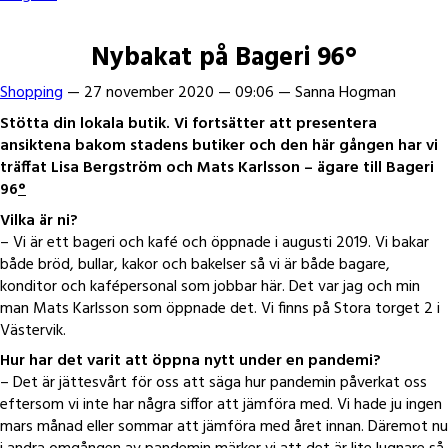
Nybakat på Bageri 96°
Shopping
—
27 november 2020
—
09:06
—
Sanna Hogman
Stötta din lokala butik. Vi fortsätter att presentera
ansiktena bakom stadens butiker och den här gången har vi
träffat Lisa Bergström och Mats Karlsson – ägare till Bageri
96
°
Vilka är ni?
– Vi är ett bageri och kafé och öppnade i augusti 2019. Vi bakar
både bröd, bullar, kakor och bakelser så vi är både bagare,
konditor och kafépersonal som jobbar här. Det var jag och min
man Mats Karlsson som öppnade det. Vi finns på Stora torget 2 i
Västervik.
Hur har det varit att öppna nytt under en pandemi?
– Det är jättesvårt för oss att säga hur pandemin påverkat oss
eftersom vi inte har några siffor att jämföra med. Vi hade ju ingen
mars månad eller sommar att jämföra med året innan. Däremot nu