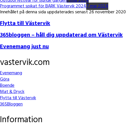
Outdoorfestival för sjunde gången
7 maj 2024
Programmet spikat för BARK Västervik 2024
7 maj 2024
Innehållet på denna sida uppdaterades senast 26 november 2020
Flytta till Västervik
365bloggen – håll dig uppdaterad om Västervik
Evenemang just nu
vastervik.com
Footer
Evenemang
Göra
Boende
Mat & Dryck
Flytta till Västervik
365Bloggen
Information