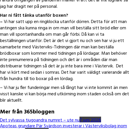
i andra omgången av pandemin märker vi att det är lite lugnare så
jag har dragit ner på personal.
Har ni fått tänka utanför boxen?
–
Vi har satt upp en ringklocka utanför dörren. Detta för att man
antingen ska kunna ringa in om man vill beställa sitt bröd eller om
man vill spontanhandla om man går förbi. Då kan vi ta
beställningen utanför. Det är det vi gjort nu och sen har vi ju ett
samarbete med Västerviks-Tidningen där man kan beställa
brödboxar som kommer med tidningen på lördagar. Man behöver
inte prenumerera på tidningen och det är i områden där man
distribuerar tidningen så det är ju inte bara inne i Västervik. Det
har vi kört med sedan i somras. Det har varit väldigt varierande allt
från hundra till tio boxar på en lördag.
– Vi har ju fler funderingar men så långt har vi inte kommit än men
visst kanske vi kan börja med utkörning inom staden också om det
blir aktuellt.
Mer från 365bloggen
Det sylvassa tjugoandra numret – ute nu
7 juni 2026
Apoteas grundare Pär Svärdson investerar i Västerviksbolag inom