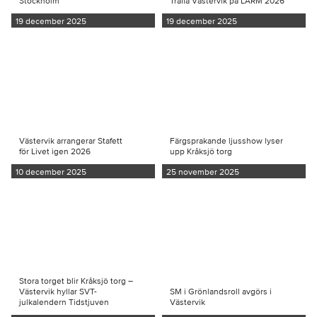
Stockholm
Träffa Västervik på LARM 2026
19 december 2025
19 december 2025
Västervik arrangerar Stafett
Färgsprakande ljusshow lyser
för Livet igen 2026
upp Kråksjö torg
10 december 2025
25 november 2025
Stora torget blir Kråksjö torg –
Västervik hyllar SVT-
SM i Grönlandsroll avgörs i
julkalendern Tidstjuven
Västervik