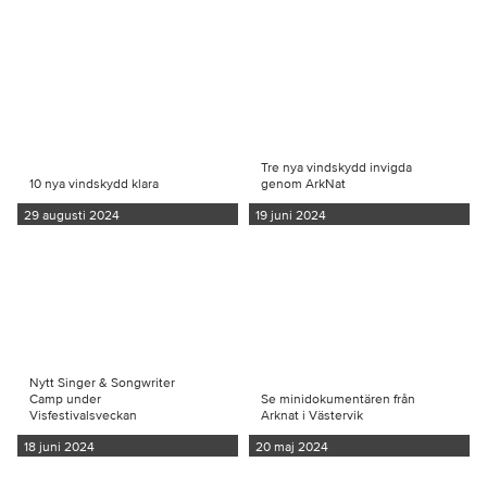
Tre nya vindskydd invigda
10 nya vindskydd klara
genom ArkNat
29 augusti 2024
19 juni 2024
Nytt Singer & Songwriter
Camp under
Se minidokumentären från
Visfestivalsveckan
Arknat i Västervik
18 juni 2024
20 maj 2024