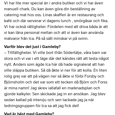
Vi har lite mer special än i andra butiker och vi har även
manuell chark. Du kan även göra din beställning av
catering mat hos oss. Linas skafferi är en restaurang och
kafé och där serverar vi dagens lunch , smörgåsar och fika.
Vi har också rättigheter. Fördelen med att driva båda är att
vi kan låna personal mellan och att vi även kan använda
matvaror från Ica. På så sätt minskar vi på svinn.
Varför blev det just i Gamleby?
– Tillfälligheter. Vi ville bort ifrån Södertälje, våra barn var
stora och vi var i ett läge där det kändes rätt att testa något
nytt. Anders som ägde Ica här då hade signalerat att han
ville släppa butiken. Så då åkte vi ner för att kolla. En liten
rolig grej var att på vägen ner så åkte vi förbi Forsby och
Björnsholm och det var som ett tecken då Björn och Forss
är mina namn! Jag skrev iallafall en marknadsplan och
gjorde kalkyler. Sen skickade jag in en ansökan. Jag blev
sedan kallad på intervju och sen tackade jag ja när
ledningsgruppen för Ica sa att jag fick det!
Vad är bäst med Gamleby?