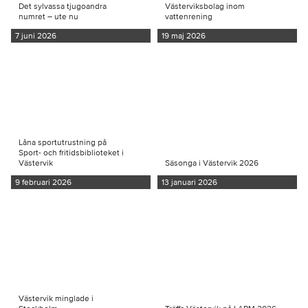
Det sylvassa tjugoandra
Västerviksbolag inom
numret – ute nu
vattenrening
7 juni 2026
19 maj 2026
Låna sportutrustning på
Sport- och fritidsbiblioteket i
Västervik
Säsonga i Västervik 2026
9 februari 2026
13 januari 2026
Västervik minglade i