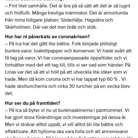
– Fint litet samhälle. Det är bra på så sätt att det är så lugnt
och fridfullt. Många trevliga människor. Det är annorlunda
från mina tidigare platser; Södertälje, Hagsätra och
Skärholmen. Där var det mer bråk och stök.
Hur har ni påverkats av coronakrisen?
– På Ica har det gått lite bättre. Folk började plötsligt
bunkra varor, toalettpapper och konserver. Vi hade svårt att
få tag på varor. Vi har coronaanpassade öppettider och vi
fortsätter med det ett tag till, tills vi ser vad som händer. På
Linas var det så att vi höll på att utveckla lite idéer som vi
hade. Men då kom corona och vi har tappat typ 60 % . Vi
hade skolluncherna och cirka 30 luncher på en vecka blev
det.
Hur ser du på framtiden?
– På Ica så byter vi nu ut burkmaskinerna i pantrummet. Vi
har gjort stora förändringar och investeringar på dessa år.
Men vi strävar alltid uppåt, vi vill alltid bli lite bättre och
effektivare. Att hyllorna ska vara fulla och att annonsvaror