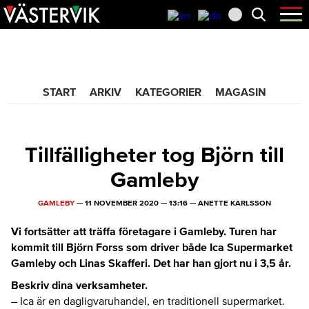
Hoppa
Skip
Hoppa
Öppna
menyn
till
to
till
huvudnavigering
main
sidfot
365 Bloggen
content
START
ARKIV
KATEGORIER
MAGASIN
Tillfälligheter tog Björn till
Gamleby
GAMLEBY
—
11 NOVEMBER 2020
—
13:16
—
ANETTE KARLSSON
Vi fortsätter att träffa företagare i Gamleby. Turen har
kommit till Björn Forss som driver både Ica Supermarket
Gamleby och Linas Skafferi. Det har han gjort nu i 3,5 år.
Beskriv dina verksamheter.
– Ica är en dagligvaruhandel, en traditionell supermarket.