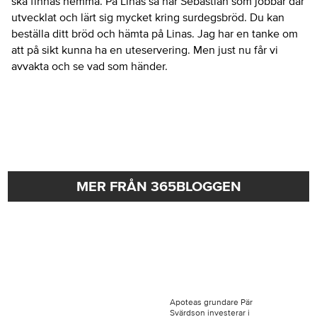
ska finnas hemma. På Linas så har Sebastian som jobbar där
utvecklat och lärt sig mycket kring surdegsbröd. Du kan
beställa ditt bröd och hämta på Linas. Jag har en tanke om
att på sikt kunna ha en uteservering. Men just nu får vi
avvakta och se vad som händer.
MER FRÅN 365BLOGGEN
Apoteas grundare Pär
Svärdson investerar i