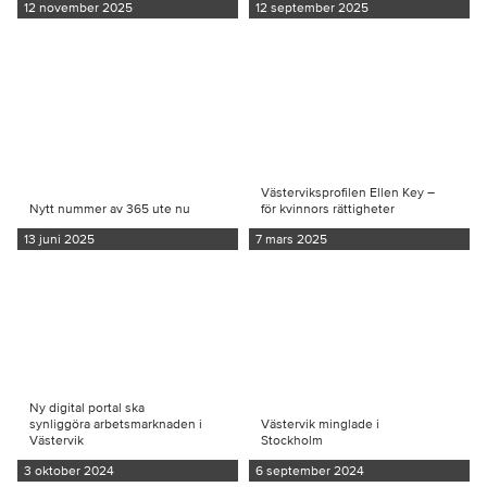
12 november 2025
12 september 2025
Västerviksprofilen Ellen Key –
Nytt nummer av 365 ute nu
för kvinnors rättigheter
13 juni 2025
7 mars 2025
Ny digital portal ska
synliggöra arbetsmarknaden i
Västervik minglade i
Västervik
Stockholm
3 oktober 2024
6 september 2024