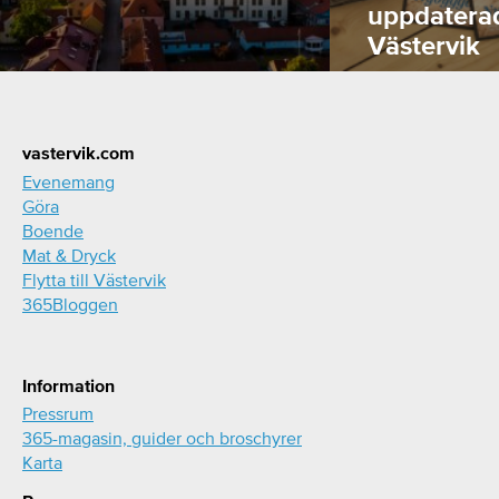
uppdatera
Västervik
Footer
vastervik.com
Evenemang
Göra
Boende
Mat & Dryck
Flytta till Västervik
365Bloggen
Information
Pressrum
365-magasin, guider och broschyrer
Karta