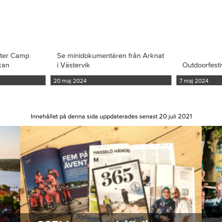
iter Camp
Se minidokumentären från Arknat
kan
i Västervik
Outdoorfesti
20 maj 2024
7 maj 2024
Innehållet på denna sida uppdaterades senast 20 juli 2021