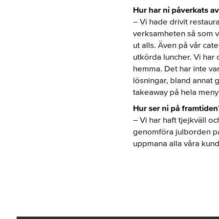
Hur har ni påverkats a
– Vi hade drivit restaur
verksamheten så som vi 
ut alls. Även på vår cat
utkörda luncher. Vi har 
hemma. Det har inte vari
lösningar, bland annat
takeaway på hela menyn.
Hur ser ni på framtiden
– Vi har haft tjejkväll 
genomföra julborden på e
uppmana alla våra kunder