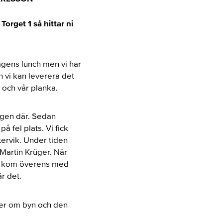
rget 1 så hittar ni
dagens lunch men vi har
h vi kan leverera det
 och vår planka.
ingen där. Sedan
å fel plats. Vi fick
tervik. Under tiden
Martin Krüger. När
 vi kom överens med
r det.
ycker om byn och den