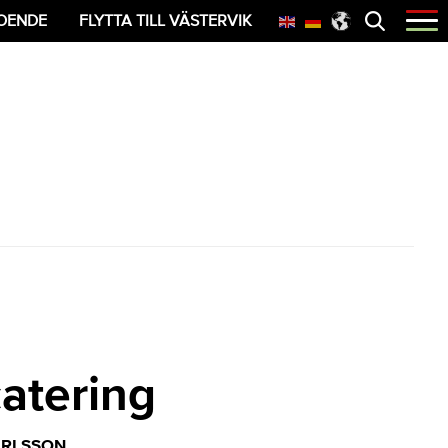
Öppna
OENDE
FLYTTA TILL VÄSTERVIK
menyn
atering
ARLSSON