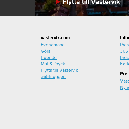
Flytta till Västervik
Footer
vastervik.com
Info
Evenemang
Pre
Göra
365-
Boende
bros
Mat & Dryck
Kart
Flytta till Västervik
Pre
365Bloggen
Väst
Nyh