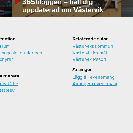
365bloggen – håll dig
uppdaterad om Västervik
rmation
Relaterade sidor
ssrum
Västerviks kommun
magasin, guider och
Västervik Framåt
chyrer
Västervik Resort
a
Arrangör
numerera
Lägg till evenemang
ervik365
Arrangera evenemang
etsbrev