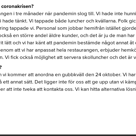
v coronakrisen?
angen i tre månader när pandemin slog till. Vi hade inte hunni
hade tänkt. Vi tappade både luncher och kvällarna. Folk gick
ering tappade vi. Personal som jobbar hemifrån istället gjorde
också en större andel äldre kunder, och det är ju de man har sa
t lätt och vi har känt att pandemin bestämde något annat åt os
 genom att vi har anpassat hela restaurangen, erbjuder hemk
 Vi fick också möjlighet att servera skolluncher och det är 
?
och vi kommer att anordna en gubbkväll den 24 oktober. Vi har
tt annat sätt. Det ligger inte för oss att ge upp utan vi kämpa
 att inte tveka att kontakta oss. Vi kan hitta alternativa lös