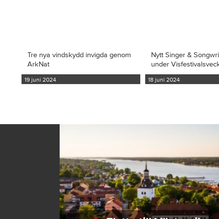
Tre nya vindskydd invigda genom
Nytt Singer & Songwr
ArkNat
under Visfestivalsvec
19 juni 2024
18 juni 2024