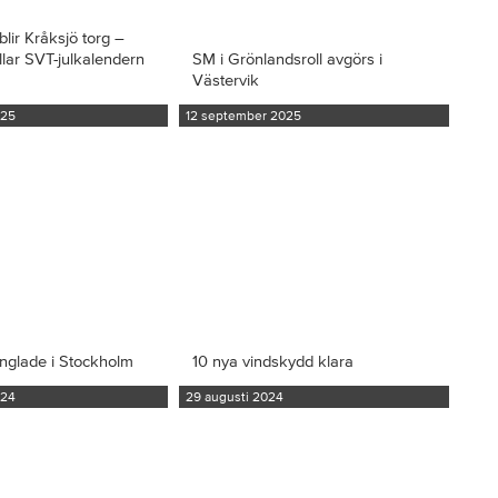
blir Kråksjö torg –
llar SVT-julkalendern
SM i Grönlandsroll avgörs i
Västervik
025
12 september 2025
inglade i Stockholm
10 nya vindskydd klara
024
29 augusti 2024