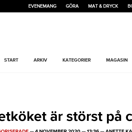
EVENEMANG
GÖRA
MAT & DRYCK
B
365 Bloggen
START
ARKIV
KATEGORIER
MAGASIN
tköket är störst på c
ORISERADE
—
4 NOVEMBER 2020
—
13:36
—
ANETTE K