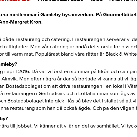
entera medlemmar i Gamleby bysamverkan. På Gourmetköket To
Ann-Margret Kron.
 vi både restaurang och catering. I restaurangen serverar vi 
rättigheter. Men vår catering är ändå det största för oss oc
 till varm mat. Populärast bland våra rätter är Black & White
Gamleby?
tag i april 2016. Då var vi först en sommar på Ekön och camp
Almvik. Men efter några år där så började vi känna att vi låg p
rån Bostadsbolaget om att driva restaurangen i en lokal i Väs
 restaurangen i Gertrudsvik och i Loftahammar som ägs av 
h Bostadsbolaget inte gick i lås så blev det i stället så att
denna restaurang som han då också ägde. Och på den vägen ä
eby?
nära till jobbet. Vi känner att vi är en del av samhället. Vi t