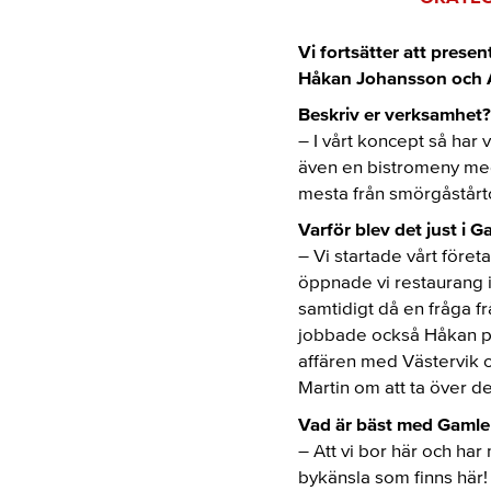
Vi fortsätter att pres
Håkan Johansson och 
Beskriv er verksamhet?
– I vårt koncept så har
även en bistromeny med 
mesta från smörgåstårtor
Varför blev det just i 
– Vi startade vårt före
öppnade vi restaurang i 
samtidigt då en fråga f
jobbade också Håkan på
affären med Västervik oc
Martin om att ta över 
Vad är bäst med Gaml
– Att vi bor här och har 
bykänsla som finns här!