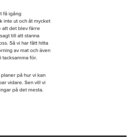
t få igång
 inte ut och åt mycket
 att det blev färre
gt till att stanna
s. Så vi har fått hitta
örning av mat och även
vi tacksamma för.
 planer på hur vi kan
r vidare. Sen vill vi
ningar på det mesta.