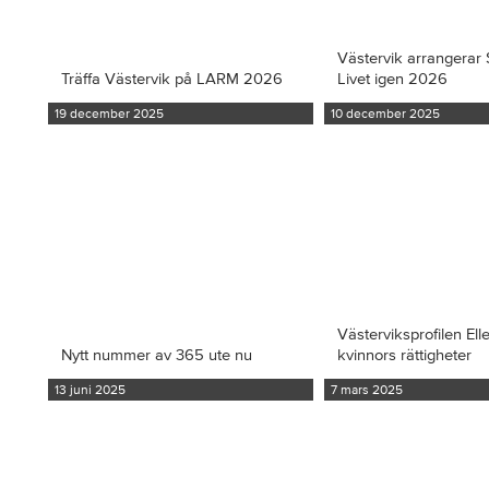
Västervik arrangerar S
Träffa Västervik på LARM 2026
Livet igen 2026
19 december 2025
10 december 2025
Västerviksprofilen Ell
Nytt nummer av 365 ute nu
kvinnors rättigheter
13 juni 2025
7 mars 2025