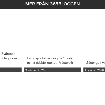
MER FRÅN 365BLOGGEN
r Svärdson
ksbolag inom
Låna sportutrustning på Sport-
och fritidsbiblioteket i Västervik
Säsonga i V
9 februari 2026
13 januari 2026