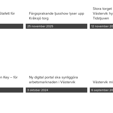
Stora torget 
tafett för
Färgsprakande ljusshow lyser upp
Västervik hy
Kråksjö torg
Tidstjuven
25 november 2025
12 november 2
en Key – för
Ny digital portal ska synliggöra
arbetsmarknaden i Västervik
Västervik m
3 oktober 2024
6 september 2