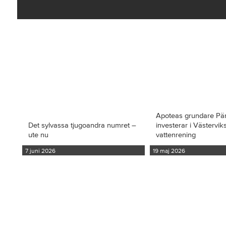
Apoteas grundare Pä
Det sylvassa tjugoandra numret –
investerar i Västervi
ute nu
vattenrening
7 juni 2026
19 maj 2026