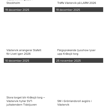
Stockholm
Träffa Västervik på LARM 2026
19 december 2025
19 december 2025
Västervik arrangerar Stafett
Färgsprakande ljusshow lyser
för Livet igen 2026
upp Kråksjö torg
10 december 2025
25 november 2025
Stora torget blir Kråksjö torg –
Västervik hyllar SVT-
SM i Grönlandsroll avgörs i
julkalendern Tidstjuven
Västervik