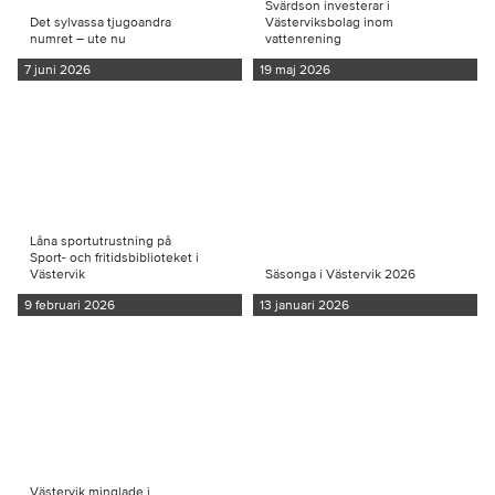
Svärdson investerar i
Det sylvassa tjugoandra
Västerviksbolag inom
numret – ute nu
vattenrening
7 juni 2026
19 maj 2026
Låna sportutrustning på
Sport- och fritidsbiblioteket i
Västervik
Säsonga i Västervik 2026
9 februari 2026
13 januari 2026
Västervik minglade i