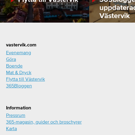
uppdatera
Västervik
Footer
vastervik.com
Evenemang
Göra
Boende
Mat & Dryck
Flytta till Västervik
365Bloggen
Information
Pressrum
365-magasin, guider och broschyrer
Karta