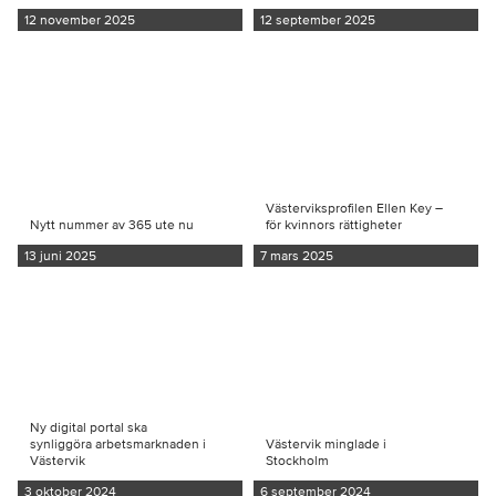
12 november 2025
12 september 2025
Västerviksprofilen Ellen Key –
Nytt nummer av 365 ute nu
för kvinnors rättigheter
13 juni 2025
7 mars 2025
Ny digital portal ska
synliggöra arbetsmarknaden i
Västervik minglade i
Västervik
Stockholm
3 oktober 2024
6 september 2024