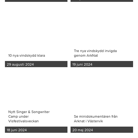
Tre nya vindskydd invigda
10 nya vindskydd klara
genom ArkNat
29 augusti 2024
19 juni 2024
Nytt Singer & Songwriter
Camp under
Se minidokumentären från
Visfestivalsveckan
Arknat i Västervik
18 juni 2024
20 maj 2024