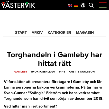
Hoppa
Skip
Hoppa
Öppna
menyn
till
to
till
huvudnavigering
main
sidfot
365 Bloggen
content
START
ARKIV
KATEGORIER
MAGASIN
Torghandeln i Gamleby har
hittat rätt
GAMLEBY
—
19 OKTOBER 2020
—
14:15
—
ANETTE KARLSSON
Vi fortsätter att presentera företagare i Gamleby och lär
känna personerna bakom verksamheterna. På tur har vi
Sven-Gunnar ”Svängis” Edström och hans verksamhet
Torghandel som han drivit sen början av december 2018.
Vad hittar man i ert sortiment?