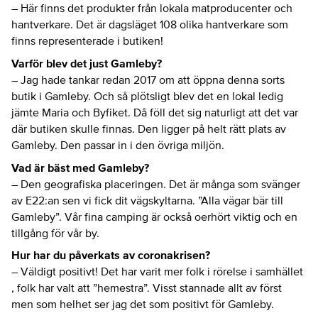
– Här finns det produkter från lokala matproducenter och
hantverkare. Det är dagsläget 108 olika hantverkare som
finns representerade i butiken!
Varför blev det just Gamleby?
– Jag hade tankar redan 2017 om att öppna denna sorts
butik i Gamleby. Och så plötsligt blev det en lokal ledig
jämte Maria och Byfiket. Då föll det sig naturligt att det var
där butiken skulle finnas. Den ligger på helt rätt plats av
Gamleby. Den passar in i den övriga miljön.
Vad är bäst med Gamleby?
– Den geografiska placeringen. Det är många som svänger
av E22:an sen vi fick dit vägskyltarna. ”Alla vägar bär till
Gamleby”. Vår fina camping är också oerhört viktig och en
tillgång för vår by.
Hur har du påverkats av coronakrisen?
– Väldigt positivt! Det har varit mer folk i rörelse i samhället
, folk har valt att ”hemestra”. Visst stannade allt av först
men som helhet ser jag det som positivt för Gamleby.