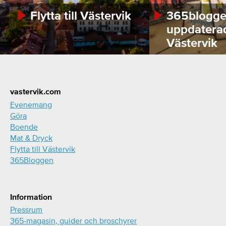
Flytta till Västervik
365bloggen
uppdatera
Västervik
Footer
vastervik.com
Evenemang
Göra
Boende
Mat & Dryck
Flytta till Västervik
365Bloggen
Information
Pressrum
365-magasin, guider och broschyrer