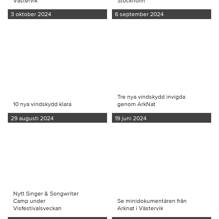
Västervik
Stockholm
3 oktober 2024
6 september 2024
Tre nya vindskydd invigda
10 nya vindskydd klara
genom ArkNat
29 augusti 2024
19 juni 2024
Nytt Singer & Songwriter
Camp under
Se minidokumentären från
Visfestivalsveckan
Arknat i Västervik