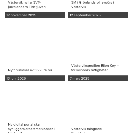
Västervik hyllar SVT-
SM i Grönlandsroll avgörs i
julkalendern Tidstjuven
Västervik
12 november 2025
12 september 2025
Västerviksprofilen Ellen Key –
Nytt nummer av 365 ute nu
för kvinnors rättigheter
13 juni 2025
7 mars 2025
Ny digital portal ska
synliggöra arbetsmarknaden i
Västervik minglade i