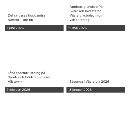
Apoteas grundare Pär
Svärdson investerar i
Det sylvassa tjugoandra
Västerviksbolag inom
numret – ute nu
vattenrening
7 juni 2026
19 maj 2026
Låna sportutrustning på
Sport- och fritidsbiblioteket i
Västervik
Säsonga i Västervik 2026
9 februari 2026
13 januari 2026