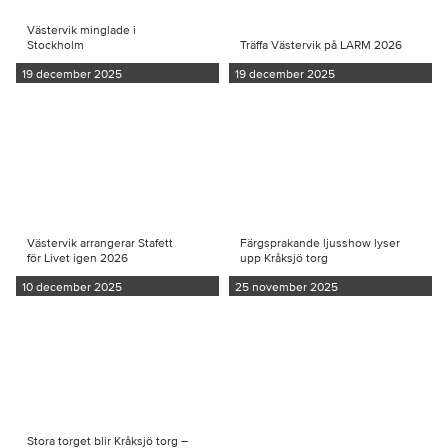
Västervik minglade i
Stockholm
Träffa Västervik på LARM 2026
19 december 2025
19 december 2025
Västervik arrangerar Stafett
Färgsprakande ljusshow lyser
för Livet igen 2026
upp Kråksjö torg
10 december 2025
25 november 2025
Stora torget blir Kråksjö torg –