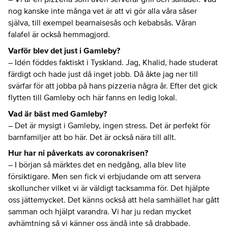
nog kanske inte många vet är att vi gör alla våra såser
själva, till exempel bearnaisesås och kebabsås. Våran
falafel är också hemmagjord.
Varför blev det just i Gamleby?
– Idén föddes faktiskt i Tyskland. Jag, Khalid, hade studerat
färdigt och hade just då inget jobb. Då åkte jag ner till
svärfar för att jobba på hans pizzeria några år. Efter det gick
flytten till Gamleby och här fanns en ledig lokal.
Vad är bäst med Gamleby?
– Det är mysigt i Gamleby, ingen stress. Det är perfekt för
barnfamiljer att bo här. Det är också nära till allt.
Hur har ni påverkats av coronakrisen?
– I början så märktes det en nedgång, alla blev lite
försiktigare. Men sen fick vi erbjudande om att servera
skolluncher vilket vi är väldigt tacksamma för. Det hjälpte
oss jättemycket. Det känns också att hela samhället har gått
samman och hjälpt varandra. Vi har ju redan mycket
avhämtning så vi känner oss ändå inte så drabbade.