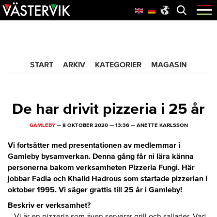
Hoppa
Skip
Hoppa
Öppna
menyn
till
to
till
huvudnavigering
main
sidfot
365 Bloggen
content
START
ARKIV
KATEGORIER
MAGASIN
De har drivit pizzeria i 25 år
GAMLEBY
—
8 OKTOBER 2020
—
13:36
—
ANETTE KARLSSON
Vi fortsätter med presentationen av medlemmar i
Gamleby bysamverkan. Denna gång får ni lära känna
personerna bakom verksamheten Pizzeria Fungi. Här
jobbar Fadia och Khalid Hadrous som startade pizzerian i
oktober 1995. Vi säger grattis till 25 år i Gamleby!
Beskriv er verksamhet?
– Vi är en pizzeria som även serverar grill och sallader. Vad