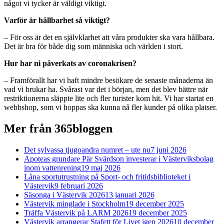
något vi tycker är väldigt viktigt.
Varför är hållbarhet så viktigt?
– För oss är det en självklarhet att våra produkter ska vara hållbara.
Det är bra för både dig som människa och världen i stort.
Hur har ni påverkats av coronakrisen?
– Framförallt har vi haft mindre besökare de senaste månaderna än
vad vi brukar ha. Svårast var det i början, men det blev bättre när
restriktionerna släppte lite och fler turister kom hit. Vi har startat en
webbshop, som vi hoppas ska kunna nå fler kunder på olika platser.
Mer från 365bloggen
Det sylvassa tjugoandra numret – ute nu
7 juni 2026
Apoteas grundare Pär Svärdson investerar i Västerviksbolag
inom vattenrening
19 maj 2026
Låna sportutrustning på Sport- och fritidsbiblioteket i
Västervik
9 februari 2026
Säsonga i Västervik 2026
13 januari 2026
Västervik minglade i Stockholm
19 december 2025
Träffa Västervik på LARM 2026
19 december 2025
Västervik arrangerar Stafett för Livet igen 2026
10 december