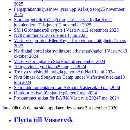
2025
Färgsprakande ljusshow lyser upp Kråksjö torg
25 november
2025
Stora torget blir Kråksjö torg – Västervik hyllar SVT-
julkalendern Tidstjuven
12 november 2025
SM i Grönlandsroll avgörs i Västervik
12 september 2025
Nytt nummer av 365 ute nu
13 juni 2025
Västerviksprofilen Ellen Key – för kvinnors rättigheter
7 mars
2025
Ny digital portal ska synliggöra arbetsmarknaden i Västervik
3
oktober 2024
Västervik minglade i Stockholm
6 september 2024
10 nya vindskydd klara
29 augusti 2024
Tre nya vindskydd invigda genom ArkNat
19 juni 2024
Nytt Singer & Songwriter Camp under Visfestivalsveckan
18
juni 2024
Se minidokumentären från Arknat i Västervik
20 maj 2024
Outdoorfestival för sjunde gången
7 maj 2024
Programmet spikat för BARK Västervik 2024
7 maj 2024
Innehållet på denna sida uppdaterades senast 3 september 2020
Flytta till Västervik