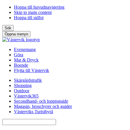
Hoppa till huvudnavigering
Skip to main content
Hoppa till sidfot
Sök
Öppna menyn
Evenemang
Göra
Mat & Dryck
Boende
Flytta till Västervik
Skärgårdstrafik
Shopping
Outdoor
Västervik365
Secondhand- och loppisguide
Magasin, broschyrer och guider
Västerviks Turistbyrå