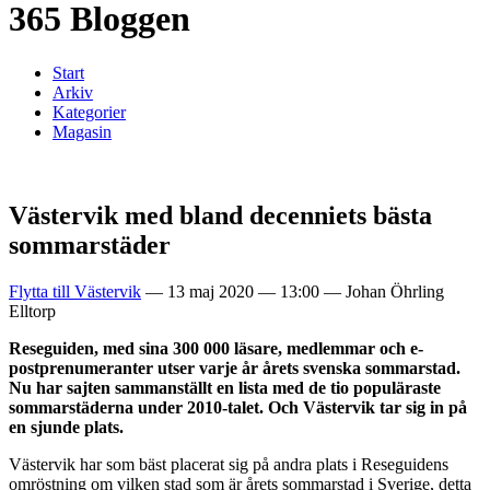
365 Bloggen
Start
Arkiv
Kategorier
Magasin
Västervik med bland decenniets bästa
sommarstäder
Flytta till Västervik
—
13 maj 2020
—
13:00
—
Johan Öhrling
Elltorp
Reseguiden, med sina 300 000 läsare, medlemmar och e-
postprenumeranter utser varje år årets svenska sommarstad.
Nu har sajten sammanställt en lista med de tio populäraste
sommarstäderna under 2010-talet. Och Västervik tar sig in på
en sjunde plats.
Västervik har som bäst placerat sig på andra plats i Reseguidens
omröstning om vilken stad som är årets sommarstad i Sverige, detta