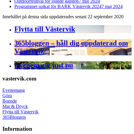
Outdoorfestival för sjunde gången
7 maj 2024
Programmet spikat för BARK Västervik 2024
7 maj 2024
Innehållet på denna sida uppdaterades senast 22 september 2020
Flytta till Västervik
365bloggen – håll dig uppdaterad om
Västervik
Evenemang just nu
Footer
vastervik.com
Evenemang
Göra
Boende
Mat & Dryck
Flytta till Västervik
365Bloggen
Information