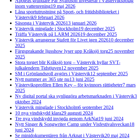
Apoteas grundare Pär Svärdson investerar i Västerviksbolag
inom vattenrening
19 maj 2026
Låna sportutrustning på Sport- och fritidsbiblioteket i
Västervik
9 februari 2026
Säsonga i Västervik 2026
13 januari 2026
Västervik minglade i Stockholm
19 december 2025
Träffa Västervik på LARM 2026
19 december 2025
Västervik arrangerar Stafett för Livet igen 2026
10 december
2025
Färgsprakande ljusshow lyser upp Kråksjö torg
25 november
2025
Stora torget blir Kråksjö torg – Västervik hyllar SVT-
julkalendern Tidstjuven
12 november 2025
SM i Grönlandsroll avgörs i Västervik
12 september 2025
Nytt nummer av 365 ute nu
13 juni 2025
Västerviksprofilen Ellen Key – för kvinnors rättigheter
7 mars
2025
Ny digital portal ska synliggöra arbetsmarknaden i Västervik
3
oktober 2024
Västervik minglade i Stockholm
6 september 2024
10 nya vindskydd klara
29 augusti 2024
Tre nya vindskydd invigda genom ArkNat
19 juni 2024
Nytt Singer & Songwriter Camp under Visfestivalsveckan
18
juni 2024
Se minidokumentären från Arknat i Västervik
20 maj 2024