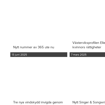
Västerviksprofilen Ell
Nytt nummer av 365 ute nu
kvinnors rättigheter
13 juni 2025
7 mars 2025
Tre nya vindskydd invigda genom
Nytt Singer & Songwr