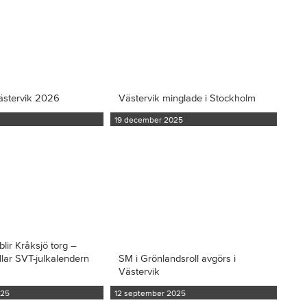
ästervik 2026
Västervik minglade i Stockholm
19 december 2025
blir Kråksjö torg –
llar SVT-julkalendern
SM i Grönlandsroll avgörs i
Västervik
025
12 september 2025