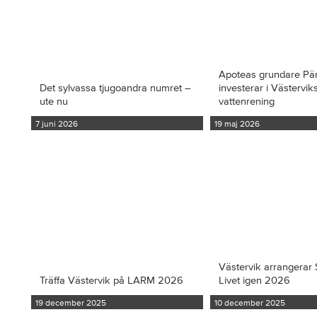
Apoteas grundare Pä
Det sylvassa tjugoandra numret –
investerar i Västervi
ute nu
vattenrening
7 juni 2026
19 maj 2026
Västervik arrangerar S
Träffa Västervik på LARM 2026
Livet igen 2026
19 december 2025
10 december 2025