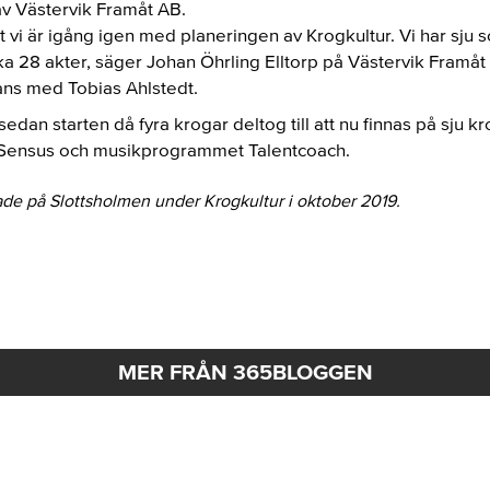
v Västervik Framåt AB.
 vi är igång igen med planeringen av Krogkultur. Vi har sju sc
ka 28 akter, säger Johan Öhrling Elltorp på Västervik Framå
ns med Tobias Ahlstedt.
edan starten då fyra krogar deltog till att nu finnas på sju 
 Sensus och musikprogrammet Talentcoach.
de på Slottsholmen under Krogkultur i oktober 2019.
MER FRÅN 365BLOGGEN