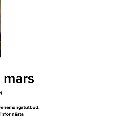
0 mars
N
s evenemangstutbud.
 inför nästa