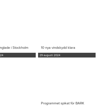
inglade i Stockholm
10 nya vindskydd klara
024
29 augusti 2024
Programmet spikat för BARK