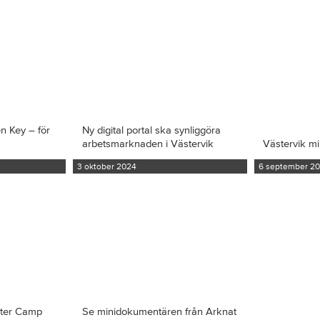
en Key – för
Ny digital portal ska synliggöra
arbetsmarknaden i Västervik
Västervik m
3 oktober 2024
6 september 2
iter Camp
Se minidokumentären från Arknat