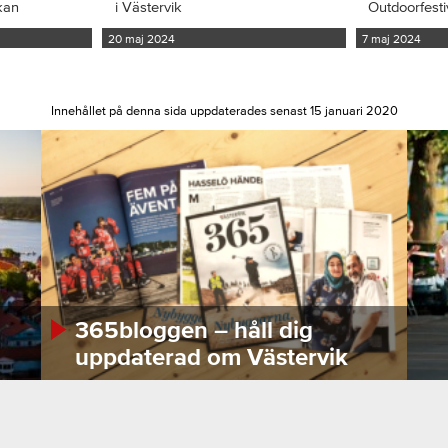
kan
i Västervik
Outdoorfesti
20 maj 2024
7 maj 2024
Innehållet på denna sida uppdaterades senast 15 januari 2020
365bloggen – håll dig
uppdaterad om Västervik