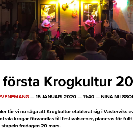
 första Krogkultur 2
EVENEMANG
—
15 JANUARI 2020
—
11:40
—
NINA NILSSO
valer får vi nu säga att Krogkultur etablerat sig i Västervik
ntrala krogar förvandlas till festivalscener, planeras för fullt
v stapeln fredagen 20 mars.