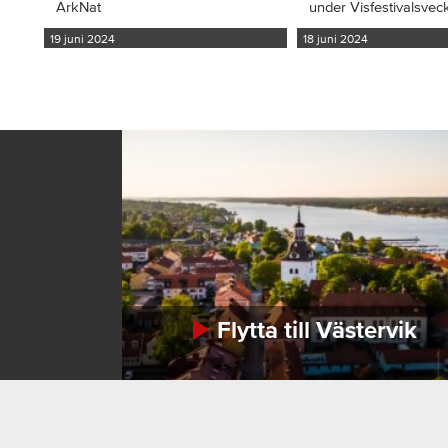
ArkNat
under Visfestivalsvec
19 juni 2024
18 juni 2024
Flytta till Västervik