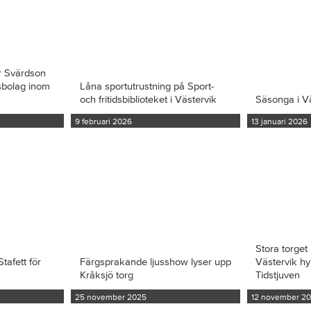
r Svärdson
ksbolag inom
Låna sportutrustning på Sport-
och fritidsbiblioteket i Västervik
Säsonga i V
9 februari 2026
13 januari 2026
Stora torget 
tafett för
Färgsprakande ljusshow lyser upp
Västervik hy
Kråksjö torg
Tidstjuven
25 november 2025
12 november 2