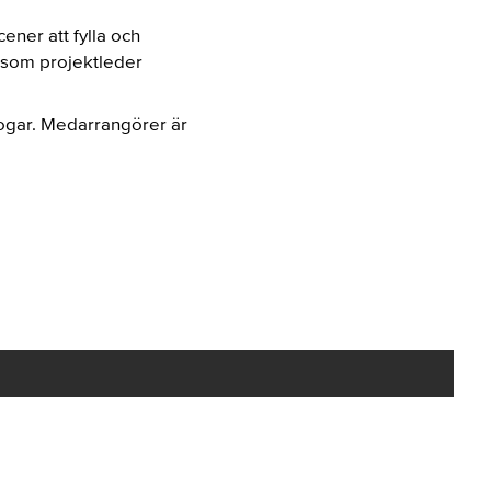
ener att fylla och
t som projektleder
krogar. Medarrangörer är