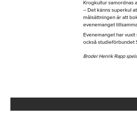
Krogkultur samordnas a
– Det känns superkul att
målsättningen är att bo
evenemanget tillsamma
Evenemanget har vuxit s
också studieförbundet
Broder Henrik Rapp spela