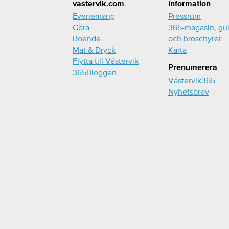
Footer
vastervik.com
Information
Evenemang
Pressrum
Göra
365-magasin, gu
Boende
och broschyrer
Mat & Dryck
Karta
Flytta till Västervik
Prenumerera
365Bloggen
Västervik365
Nyhetsbrev