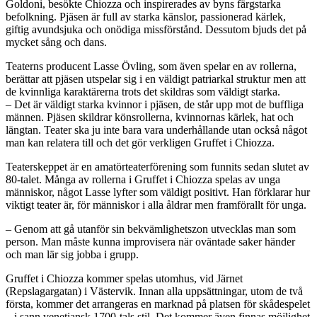
Goldoni, besökte Chiozza och inspirerades av byns färgstarka
befolkning. Pjäsen är full av starka känslor, passionerad kärlek,
giftig avundsjuka och onödiga missförstånd. Dessutom bjuds det på
mycket sång och dans.
Teaterns producent Lasse Övling, som även spelar en av rollerna,
berättar att pjäsen utspelar sig i en väldigt patriarkal struktur men att
de kvinnliga karaktärerna trots det skildras som väldigt starka.
– Det är väldigt starka kvinnor i pjäsen, de står upp mot de buffliga
männen. Pjäsen skildrar könsrollerna, kvinnornas kärlek, hat och
längtan. Teater ska ju inte bara vara underhållande utan också något
man kan relatera till och det gör verkligen Gruffet i Chiozza.
Teaterskeppet är en amatörteaterförening som funnits sedan slutet av
80-talet. Många av rollerna i Gruffet i Chiozza spelas av unga
människor, något Lasse lyfter som väldigt positivt. Han förklarar hur
viktigt teater är, för människor i alla åldrar men framförallt för unga.
– Genom att gå utanför sin bekvämlighetszon utvecklas man som
person. Man måste kunna improvisera när oväntade saker händer
och man lär sig jobba i grupp.
Gruffet i Chiozza kommer spelas utomhus, vid Järnet
(Repslagargatan) i Västervik. Innan alla uppsättningar, utom de två
första, kommer det arrangeras en marknad på platsen för skådespelet
– i sann venetiansk 1700-tals stil. Det kommer även finnas möjlighet