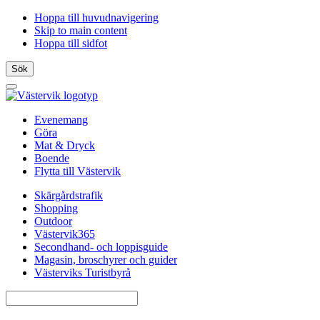
Hoppa till huvudnavigering
Skip to main content
Hoppa till sidfot
Sök
Öppna
menyn
Evenemang
Göra
Mat & Dryck
Boende
Flytta till Västervik
Skärgårdstrafik
Shopping
Outdoor
Västervik365
Secondhand- och loppisguide
Magasin, broschyrer och guider
Västerviks Turistbyrå