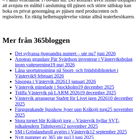
att avnjuta en måltid i anslutning till pjäsen och större sällskap kan
boka en privat genomgång av pjäsen med producenten och
regissören. En riktig helhetsupplevelse väntar alltså teaterbesökaren.
Mer från 365bloggen
Det sylvassa tjugoandra numret – ute nu
7 juni 2026
Apoteas grundare Pär Svärdson investerar i Västerviksbolag
inom vattenrening
19 maj 2026
Låna sportutrustning på Sport- och fritidsbiblioteket i
Västervik
9 februari 2026
Säsonga i Västervik 2026
13 januari 2026
Västervik minglade i Stockholm
19 december 2025
Träffa Västervik på LARM 2026
19 december 2025
Västervik arrangerar Stafett för Livet igen 2026
10 december
2025
Färgsprakande ljusshow lyser upp Kråksjö torg
25 november
2025
Stora torget blir Kråksjö torg – Västervik hyllar SVT-
julkalendern Tidstjuven
12 november 2025
SM i Grönlandsroll avgörs i Västervik
12 september 2025
Nytt nummer av 365 ute nu
13 juni 2025