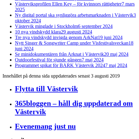
Västerviksprofilen Ellen Key – för kvinnors rättigheter
7 mars
2025
Ny digital portal ska synliggöra arbetsmarknaden i Västervik
3
oktober 2024
Västervik minglade i Stockholm
6 september 2024
10 nya vindskydd klara
29 augusti 2024
Tre nya vindskydd invigda genom ArkNat
19 juni 2024
Nytt Singer & Songwriter Camp under Visfestivalsveckan
18
juni 2024
Se minidokumentären från Arknat i Västervik
20 maj 2024
Outdoorfestival för sjunde gången
7 maj 2024
Programmet spikat för BARK Västervik 2024
7 maj 2024
Innehållet på denna sida uppdaterades senast 3 augusti 2019
Flytta till Västervik
365bloggen – håll dig uppdaterad om
Västervik
Evenemang just nu