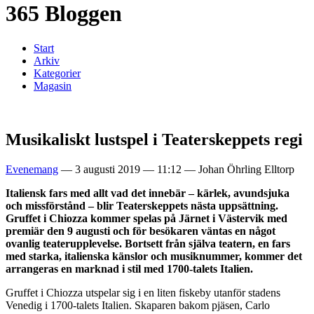
365 Bloggen
Start
Arkiv
Kategorier
Magasin
Musikaliskt lustspel i Teaterskeppets regi
Evenemang
—
3 augusti 2019
—
11:12
—
Johan Öhrling Elltorp
Italiensk fars med allt vad det innebär – kärlek, avundsjuka
och missförstånd – blir Teaterskeppets nästa uppsättning.
Gruffet i Chiozza kommer spelas på Järnet i Västervik med
premiär den 9 augusti och för besökaren väntas en något
ovanlig teaterupplevelse. Bortsett från själva teatern, en fars
med starka, italienska känslor och musiknummer, kommer det
arrangeras en mar
knad i stil med 1700-talets Italien.
Gruffet i Chiozza utspelar sig i en liten fiskeby utanför stadens
Venedig i 1700-talets Italien. Skaparen bakom pjäsen, Carlo