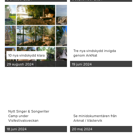
Tre nya vindskydd invigda
10 nya vindskydd klara
genom ArkNat
29 augusti 2024
19 juni 2024
Nytt Singer & Songwriter
Camp under
Se minidokumentären från
Visfestivalsveckan
Arknat i Västervik
18 juni 2024
20 maj 2024