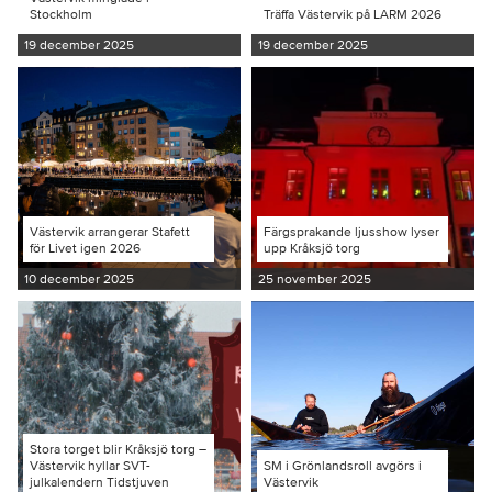
Stockholm
Träffa Västervik på LARM 2026
19 december 2025
19 december 2025
Västervik arrangerar Stafett
Färgsprakande ljusshow lyser
för Livet igen 2026
upp Kråksjö torg
10 december 2025
25 november 2025
Stora torget blir Kråksjö torg –
Västervik hyllar SVT-
SM i Grönlandsroll avgörs i
julkalendern Tidstjuven
Västervik