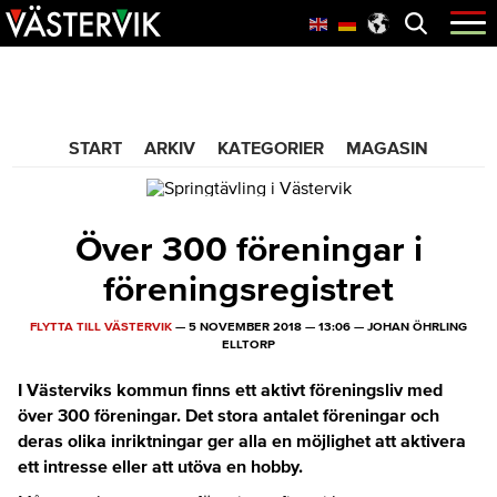
Hoppa
Skip
Hoppa
Öppna
menyn
till
to
till
huvudnavigering
main
sidfot
365 Bloggen
content
START
ARKIV
KATEGORIER
MAGASIN
Över 300 föreningar i
föreningsregistret
FLYTTA TILL VÄSTERVIK
—
5 NOVEMBER 2018
—
13:06
—
JOHAN ÖHRLING
ELLTORP
I Västerviks kommun finns ett aktivt föreningsliv med
över 300 föreningar. Det stora antalet föreningar och
deras olika inriktningar ger alla en möjlighet att aktivera
ett intresse eller att utöva en hobby.