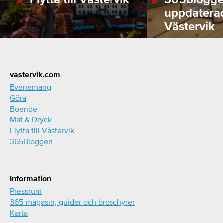
uppdatera
Västervik
Footer
vastervik.com
Evenemang
Göra
Boende
Mat & Dryck
Flytta till Västervik
365Bloggen
Information
Pressrum
365-magasin, guider och broschyrer
Karta