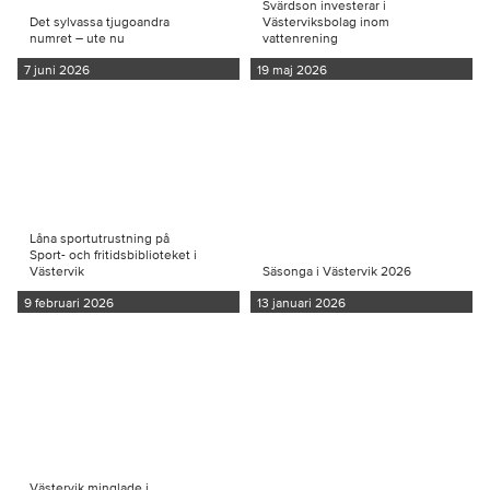
Svärdson investerar i
Det sylvassa tjugoandra
Västerviksbolag inom
numret – ute nu
vattenrening
7 juni 2026
19 maj 2026
Låna sportutrustning på
Sport- och fritidsbiblioteket i
Västervik
Säsonga i Västervik 2026
9 februari 2026
13 januari 2026
Västervik minglade i