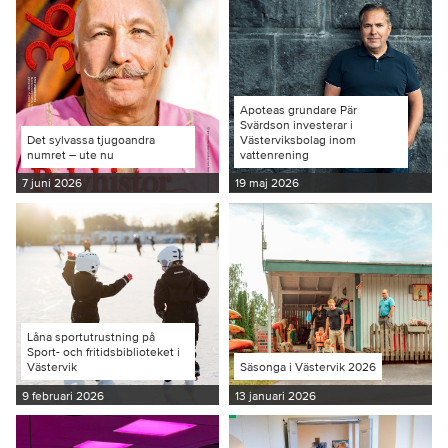
Apoteas grundare Pär
Svärdson investerar i
Det sylvassa tjugoandra
Västerviksbolag inom
numret – ute nu
vattenrening
7 juni 2026
19 maj 2026
Låna sportutrustning på
Sport- och fritidsbiblioteket i
Västervik
Säsonga i Västervik 2026
9 februari 2026
13 januari 2026