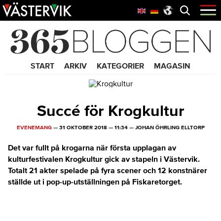
Hoppa
Skip
Hoppa
Öppna
menyn
till
to
till
huvudnavigering
main
sidfot
365 Bloggen
content
START
ARKIV
KATEGORIER
MAGASIN
Succé för Krogkultur
EVENEMANG
—
31 OKTOBER 2018
—
11:34
—
JOHAN ÖHRLING ELLTORP
Det var fullt på krogarna när första upplagan av
kulturfestivalen Krogkultur gick av stapeln i Västervik.
Totalt 21 akter spelade på fyra scener och 12 konstnärer
ställde ut i pop-up-utställningen på Fiskaretorget.