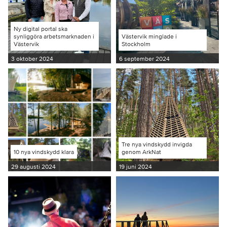
Ny digital portal ska
synliggöra arbetsmarknaden i
Västervik minglade i
Västervik
Stockholm
3 oktober 2024
6 september 2024
Tre nya vindskydd invigda
10 nya vindskydd klara
genom ArkNat
29 augusti 2024
19 juni 2024