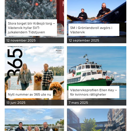
Stora torget blir Kråksjö torg –
Västervik hyllar SVT-
SM i Grönlandsroll avgörs i
julkalendern Tidstjuven
Västervik
12 november 2025
12 september 2025
Västerviksprofilen Ellen Key –
Nytt nummer av 365 ute nu
för kvinnors rättigheter
13 juni 2025
7 mars 2025