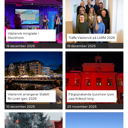
Västervik minglade i
Stockholm
Träffa Västervik på LARM 2026
19 december 2025
19 december 2025
Västervik arrangerar Stafett
Färgsprakande ljusshow lyser
för Livet igen 2026
upp Kråksjö torg
10 december 2025
25 november 2025