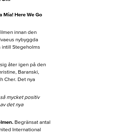
ma Mia! Here We Go
filmen innan den
 Ulvaeus nybyggda
 intill Stegeholms
sig åter igen på den
ristine, Baranski,
h Cher. Det nya
 så mycket positiv
 av det nya
olmen.
Begränsat antal
ited International