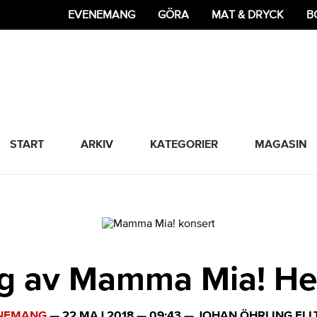
EVENEMANG
GÖRA
MAT & DRYCK
B
365 Bloggen
START
ARKIV
KATEGORIER
MAGASIN
ng av Mamma Mia! He
NEMANG
—
22 MAJ 2018
—
09:43
—
JOHAN ÖHRLING ELL