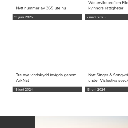
Västerviksprofilen Ell
Nytt nummer av 365 ute nu
kvinnors rättigheter
13 juni 2025
7 mars 2025
Tre nya vindskydd invigda genom
Nytt Singer & Songwr
ArkNat
under Visfestivalsvec
19 juni 2024
18 juni 2024