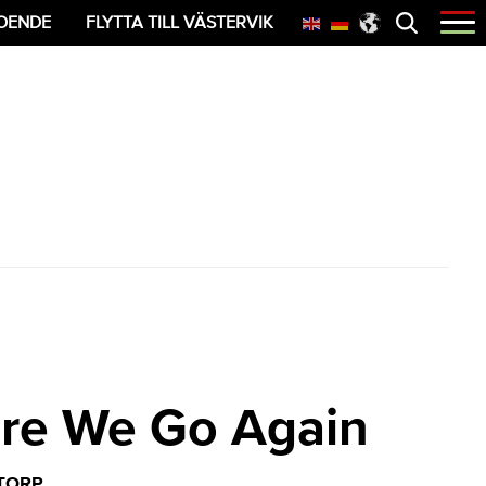
Öppna
OENDE
FLYTTA TILL VÄSTERVIK
menyn
re We Go Again
TORP