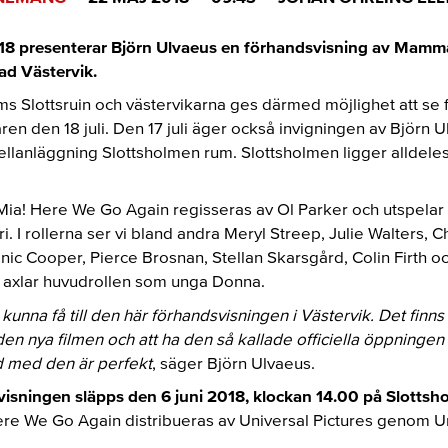
2018 presenterar Björn Ulvaeus en förhandsvisning av Mam
ad Västervik.
ms Slottsruin och västervikarna ges därmed möjlighet att se 
ären den 18 juli. Den 17 juli äger också invigningen av Björn
ellanläggning Slottsholmen rum. Slottsholmen ligger alldeles
a! Here We Go Again regisseras av Ol Parker och utspelar 
i. I rollerna ser vi bland andra Meryl Streep, Julie Walters, Ch
c Cooper, Pierce Brosnan, Stellan Skarsgård, Colin Firth oc
s axlar huvudrollen som unga Donna.
 kunna få till den här förhandsvisningen i Västervik. Det finns
den nya filmen och att ha den så kallade officiella öppningen
 med den är perfekt
, säger Björn Ulvaeus.
dsvisningen släpps den 6 juni 2018, klockan 14.00 på Slottsh
re We Go Again distribueras av Universal Pictures genom Un