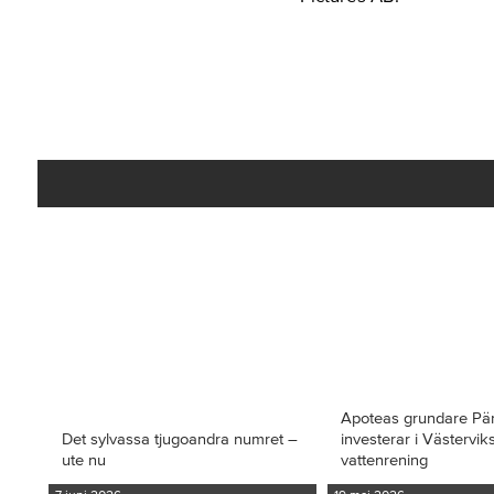
Apoteas grundare Pä
Det sylvassa tjugoandra numret –
investerar i Västervi
ute nu
vattenrening