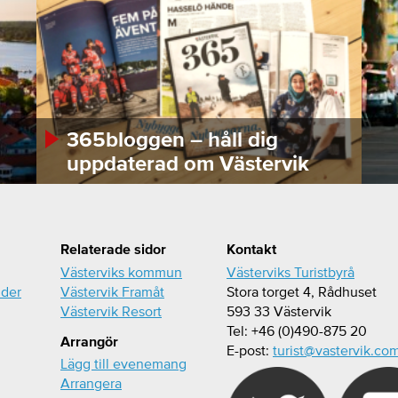
365bloggen – håll dig
uppdaterad om Västervik
Relaterade sidor
Kontakt
Västerviks kommun
Västerviks Turistbyrå
ider
Västervik Framåt
Stora torget 4, Rådhuset
Västervik Resort
593 33 Västervik
Tel: +46 (0)490-875 20
Arrangör
E-post:
turist@vastervik.co
Lägg till evenemang
Arrangera