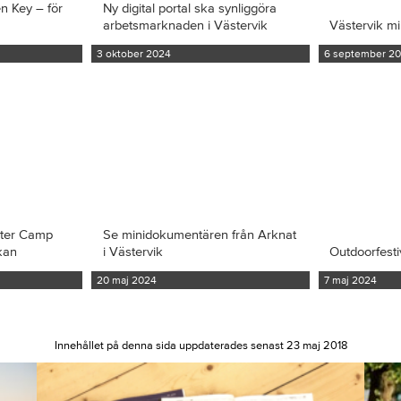
en Key – för
Ny digital portal ska synliggöra
arbetsmarknaden i Västervik
Västervik m
3 oktober 2024
6 september 2
iter Camp
Se minidokumentären från Arknat
kan
i Västervik
Outdoorfesti
20 maj 2024
7 maj 2024
Innehållet på denna sida uppdaterades senast 23 maj 2018