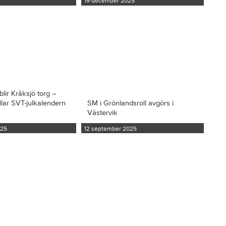
19 december 2025
blir Kråksjö torg –
llar SVT-julkalendern
SM i Grönlandsroll avgörs i
Västervik
025
12 september 2025