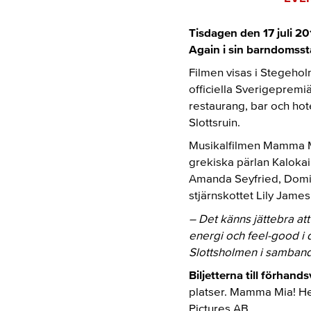
Tisdagen den 17 juli 
Again i sin barndomsst
Filmen visas i Stegehol
officiella Sverigepremi
restaurang, bar och hot
Slottsruin.
Musikalfilmen Mamma Mi
grekiska pärlan Kalokair
Amanda Seyfried, Domini
stjärnskottet Lily Jame
– Det känns jättebra att
energi och feel-good i 
Slottsholmen i samband
Biljetterna till förhan
platser. Mamma Mia! He
Pictures AB.