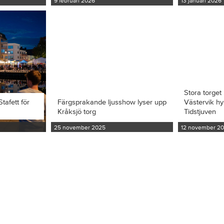
9 februari 2026
13 januari 2026
Stora torget 
tafett för
Färgsprakande ljusshow lyser upp
Västervik hy
Kråksjö torg
Tidstjuven
25 november 2025
12 november 2