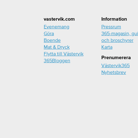
Footer
vastervik.com
Information
Evenemang
Pressrum
Göra
365-magasin, gu
Boende
och broschyrer
Mat & Dryck
Karta
Flytta till Västervik
Prenumerera
365Bloggen
Västervik365
Nyhetsbrev