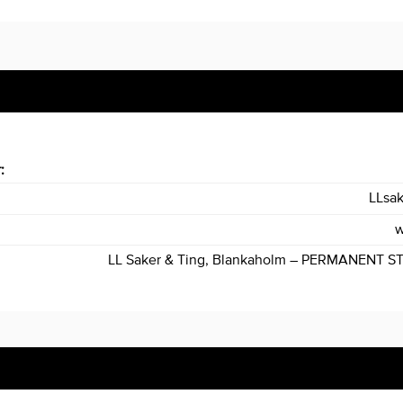
r:
LLsa
w
LL Saker & Ting, Blankaholm – PERMANENT S