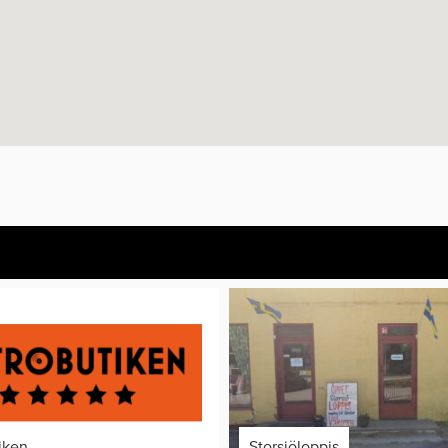
iken
Storsjöloppis