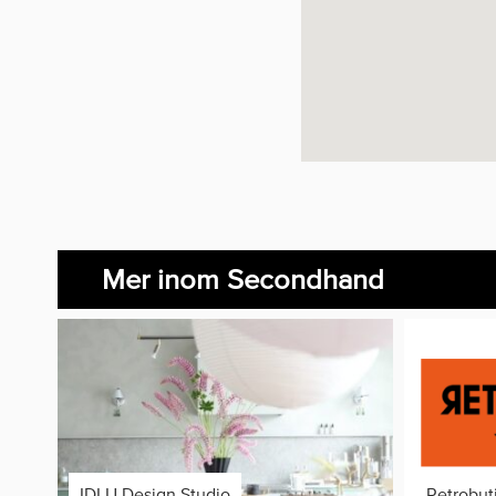
Mer inom Secondhand
IDLU Design Studio
Retrobut