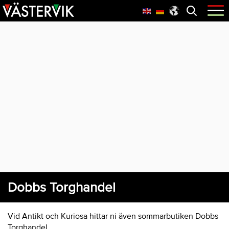
Hoppa
Skip
Hoppa
Öppna
menyn
till
to
till
huvudnavigering
main
sidfot
content
Dobbs Torghandel
Vid Antikt och Kuriosa hittar ni även sommarbutiken Dobbs
Torghandel.