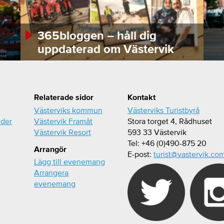
365bloggen – håll dig
uppdaterad om Västervik
Relaterade sidor
Kontakt
Västerviks kommun
Västerviks Turistbyrå
ider
Västervik Framåt
Stora torget 4, Rådhuset
Västervik Resort
593 33 Västervik
Tel: +46 (0)490-875 20
Arrangör
E-post:
turist@vastervik.co
Lägg till evenemang
Arrangera
evenemang