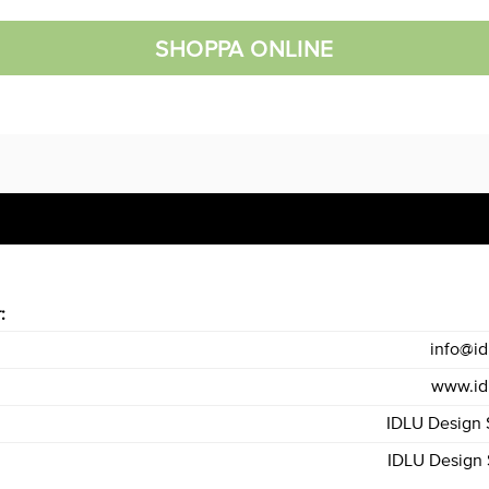
SHOPPA ONLINE
r:
info@id
www.id
IDLU Design 
IDLU Design 