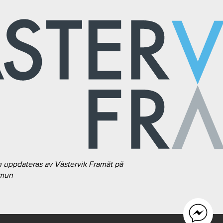
h uppdateras av Västervik Framåt på
mmun