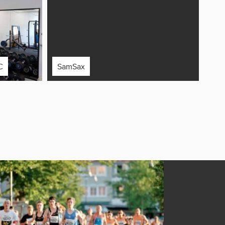
C
SamSax