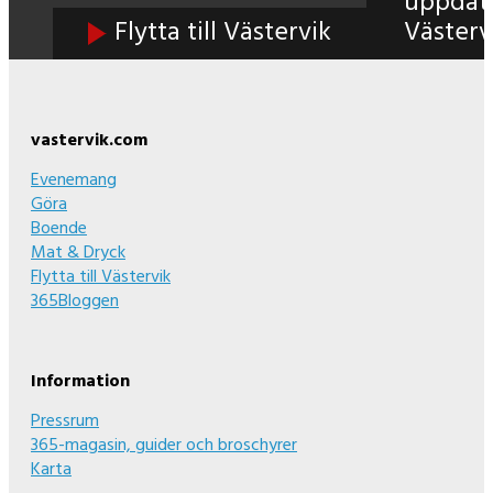
uppdat
Flytta till Västervik
Västerv
Footer
vastervik.com
Evenemang
Göra
Boende
Mat & Dryck
Flytta till Västervik
365Bloggen
Information
Pressrum
365-magasin, guider och broschyrer
Karta