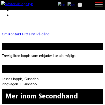
Öppna
Hoppa
menyn
till
Skip
huvudnavigering
to
Hoppa
main
till
content
sidfot
Om
Kontakt
Hitta hit
På gång
Lasses loppis, Gunnebo
Trevlig liten loppis som erbjuder lite allt möjligt.
Hitta hit
Lasses loppis, Gunnebo
Ringvägen 3, Gunnebo
Mer inom Secondhand