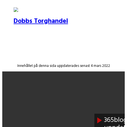
Dobbs Torghandel
Innehållet på denna sida uppdaterades senast 4 mars 2022
365blog