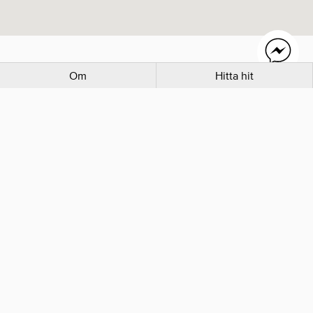
Om
Hitta hit
Mer inom Secondhand
IDLU Design Studio
Retrobutiken