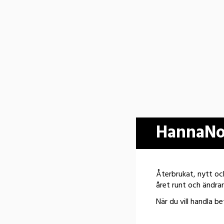
HannaNor
Återbrukat, nytt och
året runt och ändrar 
När du vill handla b