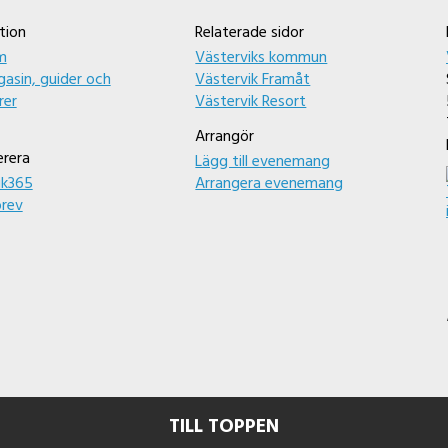
tion
Relaterade sidor
m
Västerviks kommun
asin, guider och
Västervik Framåt
rer
Västervik Resort
Arrangör
rera
Lägg till evenemang
ik365
Arrangera evenemang
rev
TILL TOPPEN