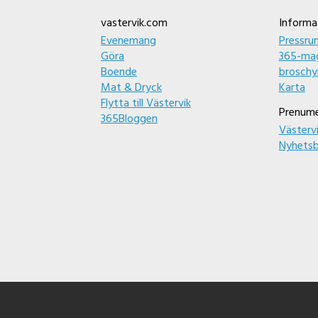
Footer
vastervik.com
Informa
Evenemang
Pressru
Göra
365-mag
Boende
broschy
Mat & Dryck
Karta
Flytta till Västervik
Prenume
365Bloggen
Västerv
Nyhetsb