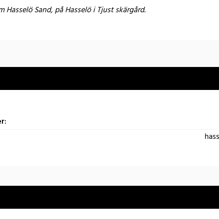
m Hasselö Sand, på Hasselö i Tjust skärgård.
r:
has