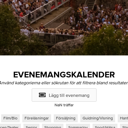
EVENEMANGSKALENDER
Använd kategorierna eller sökrutan för att filtrera bland resultaten
Lägg till evenemang
NaN
träffar
Film/Bio
Föreläsningar
Försäljning
Guidning/Visning
Hant
cen/Teater
Senior
Shopping
Sommarlov
Sport/Hälsa
St