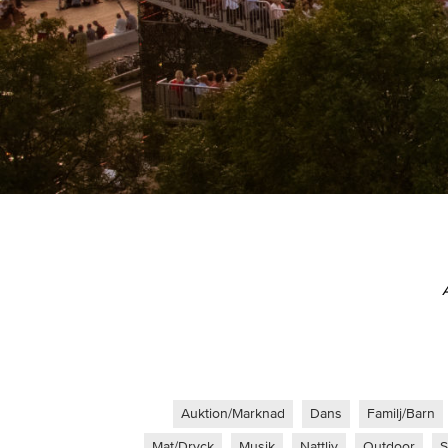
Auktion/Marknad
Dans
Familj/Barn
Mat/Dryck
Musik
Nattliv
Outdoor
S