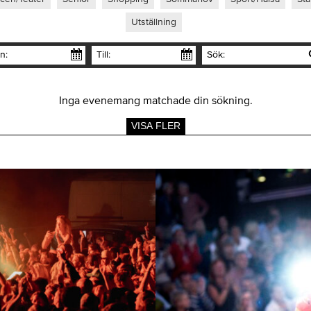
Utställning
n:
Till:
Sök:
Inga evenemang matchade din sökning.
VISA FLER