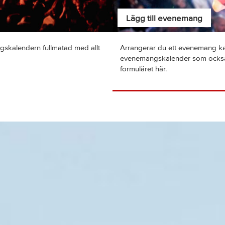
Lägg till evenemang
skalendern fullmatad med allt
Arrangerar du ett evenemang kan d
evenemangskalender som också s
formuläret här.