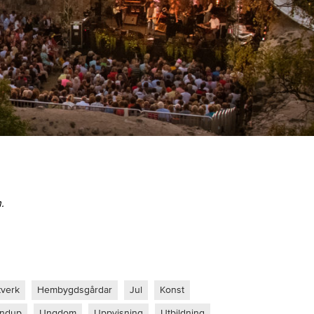
.
verk
Hembygdsgårdar
Jul
Konst
andup
Ungdom
Uppvisning
Utbildning