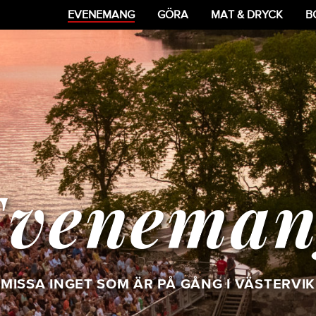
EVENEMANG
GÖRA
MAT & DRYCK
B
Eveneman
MISSA INGET SOM ÄR PÅ GÅNG I VÄSTERVIK