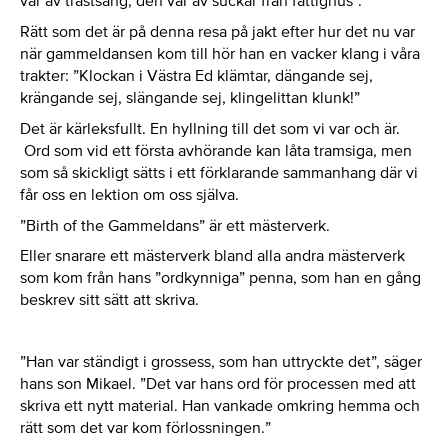
var av trastsång, den var av suckar från fattighus”.
Rätt som det är på denna resa på jakt efter hur det nu var
när gammeldansen kom till hör han en vacker klang i våra
trakter: ”Klockan i Västra Ed klämtar, dängande sej,
krängande sej, slängande sej, klingelittan klunk!”
Det är kärleksfullt. En hyllning till det som vi var och är.
Ord som vid ett första avhörande kan låta tramsiga, men
som så skickligt sätts i ett förklarande sammanhang där vi
får oss en lektion om oss själva.
”Birth of the Gammeldans” är ett mästerverk.
Eller snarare ett mästerverk bland alla andra mästerverk
som kom från hans ”ordkynniga” penna, som han en gång
beskrev sitt sätt att skriva.
”Han var ständigt i grossess, som han uttryckte det”, säger
hans son Mikael. ”Det var hans ord för processen med att
skriva ett nytt material. Han vankade omkring hemma och
rätt som det var kom förlossningen.”