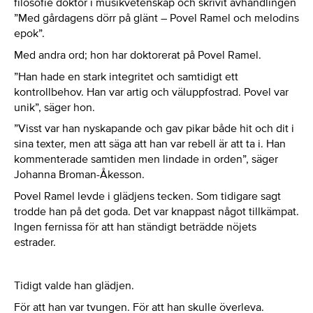
filosofie doktor i musikvetenskap och skrivit avhandlingen
”Med gårdagens dörr på glänt – Povel Ramel och melodins
epok”.
Med andra ord; hon har doktorerat på Povel Ramel.
”Han hade en stark integritet och samtidigt ett
kontrollbehov. Han var artig och väluppfostrad. Povel var
unik”, säger hon.
”Visst var han nyskapande och gav pikar både hit och dit i
sina texter, men att säga att han var rebell är att ta i. Han
kommenterade samtiden men lindade in orden”, säger
Johanna Broman-Åkesson.
Povel Ramel levde i glädjens tecken. Som tidigare sagt
trodde han på det goda. Det var knappast något tillkämpat.
Ingen fernissa för att han ständigt beträdde nöjets
estrader.
Tidigt valde han glädjen.
För att han var tvungen. För att han skulle överleva.