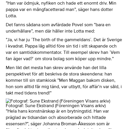
”Han var ödmjuk, nyfiken och hade ett enormt driv. Min
pappa var en mångfacetterad man”, säger hans dotter
Lotta.
Det fanns sådana som avfärdade Povel som ”bara en
underhållare”, men där håller inte Lotta med:
”Ja, vi har ju ´The birth of the gammeldans´. Det är Sverige
i kvadrat. Pappa låg alltid före sin tid i sitt skapande och
var en samtidskommentator. Till exempel skrev han ´Vem
fan äger vad?` om stora bolag som köper upp mindre.”
Men likt det mesta han skrev använde han det lilla
perspektivet för att beskriva de stora skeendena: han
kommer till sin stamkiosk ”Men Maggan bakom disken,
hon som alltid får mig tänd, var utbytt, för affär’n var såld, i
takt med tidens trend!”
Fotograf: Sune Ekstrand (Föreningen Visans arkiv)
”Hela hans konstnärskap är en brytningstid. Han var
präglad av tidsandan och absorberade och hittade
essensen?”, säger Johanna Broman-Åkesson som är