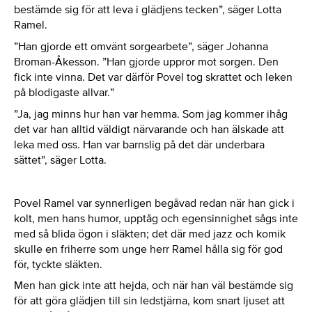
bestämde sig för att leva i glädjens tecken”, säger Lotta
Ramel.
”Han gjorde ett omvänt sorgearbete”, säger Johanna
Broman-Åkesson. ”Han gjorde uppror mot sorgen. Den
fick inte vinna. Det var därför Povel tog skrattet och leken
på blodigaste allvar.”
”Ja, jag minns hur han var hemma. Som jag kommer ihåg
det var han alltid väldigt närvarande och han älskade att
leka med oss. Han var barnslig på det där underbara
sättet”, säger Lotta.
Povel Ramel var synnerligen begåvad redan när han gick i
kolt, men hans humor, upptåg och egensinnighet sågs inte
med så blida ögon i släkten; det där med jazz och komik
skulle en friherre som unge herr Ramel hålla sig för god
för, tyckte släkten.
Men han gick inte att hejda, och när han väl bestämde sig
för att göra glädjen till sin ledstjärna, kom snart ljuset att