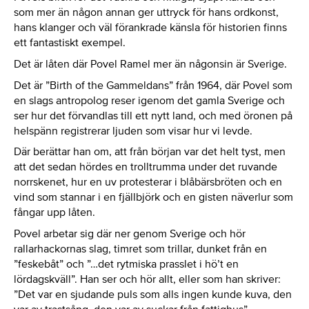
som mer än någon annan ger uttryck för hans ordkonst,
hans klanger och väl förankrade känsla för historien finns
ett fantastiskt exempel.
Det är låten där Povel Ramel mer än någonsin är Sverige.
Det är ”Birth of the Gammeldans” från 1964, där Povel som
en slags antropolog reser igenom det gamla Sverige och
ser hur det förvandlas till ett nytt land, och med öronen på
helspänn registrerar ljuden som visar hur vi levde.
Där berättar han om, att från början var det helt tyst, men
att det sedan hördes en trolltrumma under det ruvande
norrskenet, hur en uv protesterar i blåbärsbröten och en
vind som stannar i en fjällbjörk och en gisten näverlur som
fångar upp låten.
Povel arbetar sig där ner genom Sverige och hör
rallarhackornas slag, timret som trillar, dunket från en
”feskebåt” och ”…det rytmiska prasslet i hö’t en
lördagskväll”. Han ser och hör allt, eller som han skriver:
”Det var en sjudande puls som alls ingen kunde kuva, den