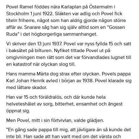
Povel Ramel föddes nära Karlaplan på Östermalm i
Stockholm 1 juni 1922. Släkten var adlig och Povel fick
titeln friherre, något som han aldrig gjorde någon större
affär av. Snarare såg han sig själv alltid som en ”Gossen
Ruda” i det högborgerliga sammanhanget.
Vi skriver den 13 juni 1937. Povel var nyss fyllda 15 och satt
i baksätet på bilturen. Nyfiket tittade Povel ut på
omgivningen men rätt som det var förvandlades lugnet till
en katastrof när olyckan slog till.
Hans mamma Märta dog strax efter olyckan. Povels pappa
Karl Johan Henrik avled i början av 1938. Povel klarade sig
med lättare skador.
Han var 15 och föräldralös, och där kunde hela
helveteshålet av sorg, bitterhet, ensamhet och ångest
öppnat sig.
Men Povel, mitt i sin förtvivlan, valde glädjen.
”En gång sade pappa till mig, att jävligare än så kunde det
inte bli. Han sade att han varit med om det värsta och