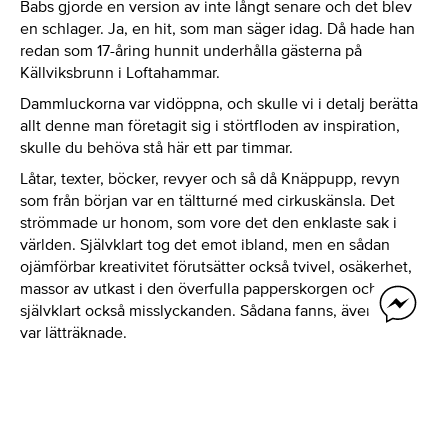
Babs gjorde en version av inte långt senare och det blev
en schlager. Ja, en hit, som man säger idag. Då hade han
redan som 17-åring hunnit underhålla gästerna på
Källviksbrunn i Loftahammar.
Dammluckorna var vidöppna, och skulle vi i detalj berätta
allt denne man företagit sig i störtfloden av inspiration,
skulle du behöva stå här ett par timmar.
Låtar, texter, böcker, revyer och så då Knäppupp, revyn
som från början var en tältturné med cirkuskänsla. Det
strömmade ur honom, som vore det den enklaste sak i
världen. Självklart tog det emot ibland, men en sådan
ojämförbar kreativitet förutsätter också tvivel, osäkerhet,
massor av utkast i den överfulla papperskorgen och
självklart också misslyckanden. Sådana fanns, även om de
var lätträknade.
”The birth of the gammeldans”, ”Ta av dej skorna”, ”Håll
musiken igång”, ”Måste vägen till Curacao gynga så”,
”Johanssons boogie woogie vals”, ”Var är tvålen”, ”Varför
är det ingen is till punschen?”, ”Far jag kan inte få upp min