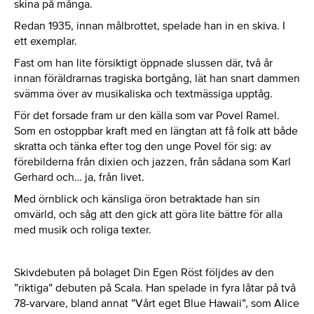
skina på många.
Redan 1935, innan målbrottet, spelade han in en skiva. I
ett exemplar.
Fast om han lite försiktigt öppnade slussen där, två år
innan föräldrarnas tragiska bortgång, lät han snart dammen
svämma över av musikaliska och textmässiga upptåg.
För det forsade fram ur den källa som var Povel Ramel.
Som en ostoppbar kraft med en längtan att få folk att både
skratta och tänka efter tog den unge Povel för sig: av
förebilderna från dixien och jazzen, från sådana som Karl
Gerhard och… ja, från livet.
Med örnblick och känsliga öron betraktade han sin
omvärld, och såg att den gick att göra lite bättre för alla
med musik och roliga texter.
Skivdebuten på bolaget Din Egen Röst följdes av den
”riktiga” debuten på Scala. Han spelade in fyra låtar på två
78-varvare, bland annat ”Vårt eget Blue Hawaii”, som Alice