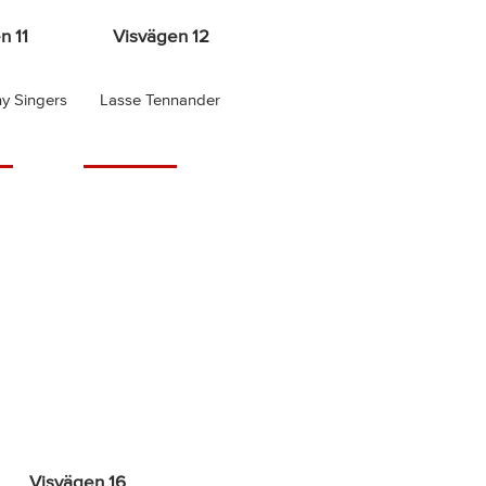
n 11
Visvägen 12
y Singers
Lasse Tennander
Visvägen 16