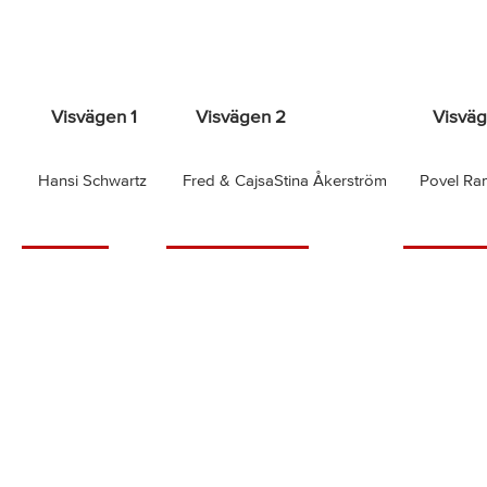
Visvägen 1
Visvägen 2
Visväg
Hansi Schwartz
Fred & CajsaStina Åkerström
Povel Ra