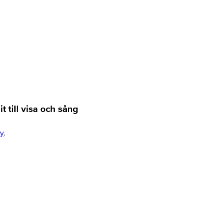
 till visa och sång
y
.