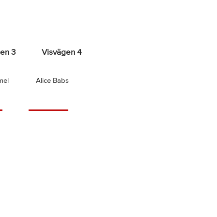
en 3
Visvägen 4
mel
Alice Babs