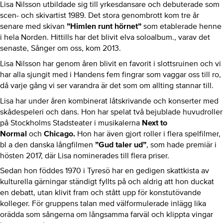
Lisa Nilsson utbildade sig till yrkesdansare och debuterade som
scen- och skivartist 1989. Det stora genombrott kom tre år
senare med skivan
”Himlen runt hörnet”
som etablerade henne
i hela Norden. Hittills har det blivit elva soloalbum., varav det
senaste, Sånger om oss, kom 2013.
Lisa Nilsson har genom åren blivit en favorit i slottsruinen och vi
har alla sjungit med i Handens fem fingrar som vaggar oss till ro,
då varje gång vi ser varandra är det som om allting stannar till.
Lisa har under åren kombinerat låtskrivande och konserter med
skådespeleri och dans. Hon har spelat två bejublade huvudroller
på Stockholms Stadsteater i musikalerna
Next to
Normal
och
Chicago
.
Hon har även gjort roller i flera spelfilmer,
bl a den danska långfilmen
”Gud taler ud”
, som hade premiär i
hösten 2017, där Lisa nominerades till flera priser.
Sedan hon föddes 1970 i Tyresö har en gedigen skattkista av
kulturella gärningar ständigt fyllts på och aldrig att hon duckat
en debatt, utan klivit fram och stått upp för konstutövande
kolleger. För gruppens talan med välformulerade inlägg lika
orädda som sångerna om långsamma farväl och klippta vingar