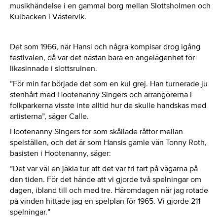
musikhändelse i en gammal borg mellan Slottsholmen och
Kulbacken i Västervik.
Det som 1966, när Hansi och några kompisar drog igång
festivalen, då var det nästan bara en angelägenhet för
likasinnade i slottsruinen.
”För min far började det som en kul grej. Han turnerade ju
stenhårt med Hootenanny Singers och arrangörerna i
folkparkerna visste inte alltid hur de skulle handskas med
artisterna”, säger Calle.
Hootenanny Singers for som skållade råttor mellan
spelställen, och det är som Hansis gamle vän Tonny Roth,
basisten i Hootenanny, säger:
”Det var väl en jäkla tur att det var fri fart på vägarna på
den tiden. För det hände att vi gjorde två spelningar om
dagen, ibland till och med tre. Häromdagen när jag rotade
på vinden hittade jag en spelplan för 1965. Vi gjorde 211
spelningar.”