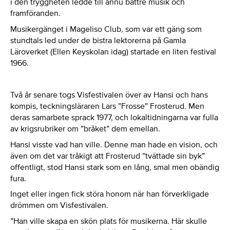
i den tryggheten ledde till ännu bättre musik och
framföranden.
Musikergänget i Mageliso Club, som var ett gäng som
stundtals led under de bistra lektorerna på Gamla
Läroverket (Ellen Keyskolan idag) startade en liten festival
1966.
Två år senare togs Visfestivalen över av Hansi och hans
kompis, teckningsläraren Lars ”Frosse” Frosterud. Men
deras samarbete sprack 1977, och lokaltidningarna var fulla
av krigsrubriker om ”bråket” dem emellan.
Hansi visste vad han ville. Denne man hade en vision, och
även om det var tråkigt att Frosterud ”tvättade sin byk”
offentligt, stod Hansi stark som en lång, smal men obändig
fura.
Inget eller ingen fick störa honom när han förverkligade
drömmen om Visfestivalen.
”Han ville skapa en skön plats för musikerna. Här skulle