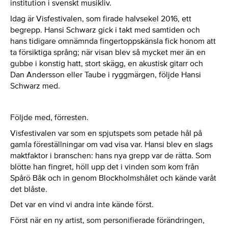
institution i svenskt musikliv.
Idag är Visfestivalen, som firade halvsekel 2016, ett
begrepp. Hansi Schwarz gick i takt med samtiden och
hans tidigare omnämnda fingertoppskänsla fick honom att
ta försiktiga språng; när visan blev så mycket mer än en
gubbe i konstig hatt, stort skägg, en akustisk gitarr och
Dan Andersson eller Taube i ryggmärgen, följde Hansi
Schwarz med.
Följde med, förresten.
Visfestivalen var som en spjutspets som petade hål på
gamla föreställningar om vad visa var. Hansi blev en slags
maktfaktor i branschen: hans nya grepp var de rätta. Som
blötte han fingret, höll upp det i vinden som kom från
Spårö Båk och in genom Blockholmshålet och kände varåt
det blåste.
Det var en vind vi andra inte kände först.
Först när en ny artist, som personifierade förändringen,