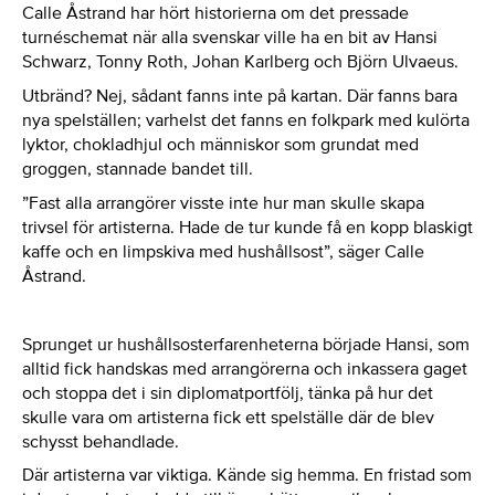
Calle Åstrand har hört historierna om det pressade
turnéschemat när alla svenskar ville ha en bit av Hansi
Schwarz, Tonny Roth, Johan Karlberg och Björn Ulvaeus.
Utbränd? Nej, sådant fanns inte på kartan. Där fanns bara
nya spelställen; varhelst det fanns en folkpark med kulörta
lyktor, chokladhjul och människor som grundat med
groggen, stannade bandet till.
”Fast alla arrangörer visste inte hur man skulle skapa
trivsel för artisterna. Hade de tur kunde få en kopp blaskigt
kaffe och en limpskiva med hushållsost”, säger Calle
Åstrand.
Sprunget ur hushållsosterfarenheterna började Hansi, som
alltid fick handskas med arrangörerna och inkassera gaget
och stoppa det i sin diplomatportfölj, tänka på hur det
skulle vara om artisterna fick ett spelställe där de blev
schysst behandlade.
Där artisterna var viktiga. Kände sig hemma. En fristad som