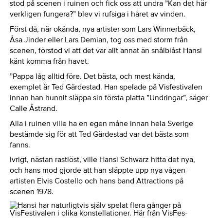
stod på scenen i ruinen och fick oss att undra ”Kan det här
verkligen fungera?” blev vi rufsiga i håret av vinden.
Först då, när okända, nya artister som Lars Winnerbäck,
Åsa Jinder eller Lars Demian, tog oss med storm från
scenen, förstod vi att det var allt annat än snålblåst Hansi
känt komma från havet.
”Pappa låg alltid före. Det bästa, och mest kända,
exemplet är Ted Gärdestad. Han spelade på Visfestivalen
innan han hunnit släppa sin första platta ”Undringar”, säger
Calle Åstrand.
Alla i ruinen ville ha en egen måne innan hela Sverige
bestämde sig för att Ted Gärdestad var det bästa som
fanns.
Ivrigt, nästan rastlöst, ville Hansi Schwarz hitta det nya,
och hans mod gjorde att han släppte upp nya vågen-
artisten Elvis Costello och hans band Attractions på
scenen 1978.