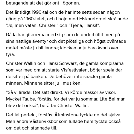
betagande att det gör ont i ögonen.
Det är tidigt 1990-tal och de har inte setts sedan någon
gång på 1960-talet, och i höjd med Fiskaretorget skrålar de
”Ja, men vafan, Christer!” och ”Tjena, Hansi!”.
Båda har gitarrerna med sig som de underhållit med på
sina nattliga äventyr och det plötsliga och högst oväntade
mötet måste ju bli längre; klockan är ju bara kvart över
fyra.
Christer Wallin och Hansi Schwarz, de gamla kompisarna
som var med om att starta Visfestivalen, börjar spela där
de sitter på bänken. De behöver inte snacka gamla
minnen. Minnena sitter ju i musiken.
”Så vi lirade. Det satt direkt. Vi körde massor av visor.
Mycket Taube, förstås, för det var ju sommar. Lite Bellman
blev det också”, berättar Christer Wallin.
Det lät perfekt, förstås. Åtminstone tyckte de det själva.
Men andra Västerviksbor som lullade hem tyckte också
om det och stannade till.