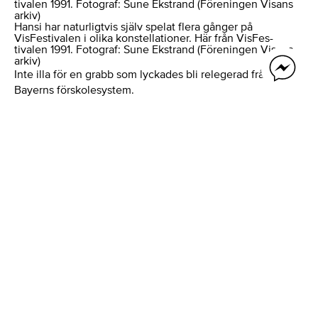
Hansi har naturligtvis själv spelat flera gånger på
VisFestivalen i olika konstellationer. Här från VisFes-
tivalen 1991. Fotograf: Sune Ekstrand (Föreningen Visans
arkiv)
Inte illa för en grabb som lyckades bli relegerad från hela
Bayerns förskolesystem.
Hansi, som föddes i München den 16 mars 1942, var en
nyfiken pojke, och hans mångårige vän Stig ”Stisse”
Johnsson vet att berätta.
”Hansi lyckades på något sätt få stopp på Münchens första
rulltrappa och det sågs ju inte med så blida ögon.”
Hansi föddes i en orolig tid när nazisterna, som var
sprungna ur München, dit en galen österrikare med
snedlugg och ful mustasch kom med en sjuk vision om
världsherravälde, var på väg att lägga Europa i ruiner.
Hansi, med en tysk far och en svensk mor, kom till Sverige
med de så kallade Vita Bussarna 1945 och hamnade i
Värmland. Så fort omständigheterna tillät det åkte familjen
tillbaka till Tyskland, men återvände till Sverige 1958.