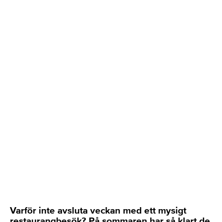
Varför inte avsluta veckan med ett mysigt
restaurangbesök? På sommaren har så klart de