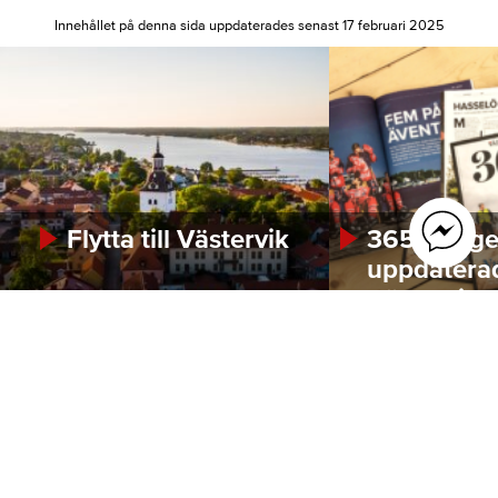
Innehållet på denna sida uppdaterades senast 17 februari 2025
Flytta till Västervik
365bloggen
uppdatera
Västervik
Footer
vastervik.com
Evenemang
Göra
Boende