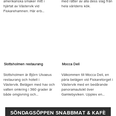
amerikanska smaker mitt i
med rätter av alla dess slag från
hjärtat av Västervik vid
hela världens kök.
Fiskarehamnen. Här erb...
Slottsholmen restaurang
Mocca Deli
Slottsholmen är Björn Ulvaeus
Välkommen till Mocca Deli, en
restaurang och hotell i
pärla belägen vid Fiskaretorget i
Västervik. Belägen med hav och
Västervik med en bedårande
vatten omkring i 360 grader är
panoramautsikt över
både omgivning och...
Gamlebyviken. Upplev en...
SÖNDAGSÖPPEN SNABBMAT & KAFÈ