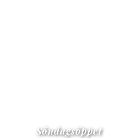
Söndagsöppet