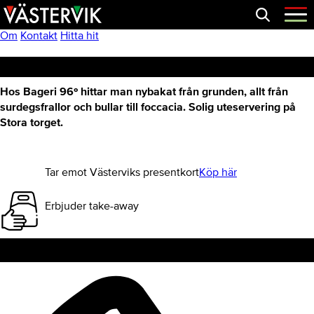
Hoppa
Skip
Hoppa
Öppna
menyn
till
to
till
huvudnavigering
main
sidfot
Om
Kontakt
Hitta hit
content
Bageri 96º
Hos Bageri 96º hittar man nybakat från grunden, allt från
surdegsfrallor och bullar till foccacia. Solig uteservering på
Stora torget.
Tar emot Västerviks presentkort
Köp här
Erbjuder take-away
Kontakt