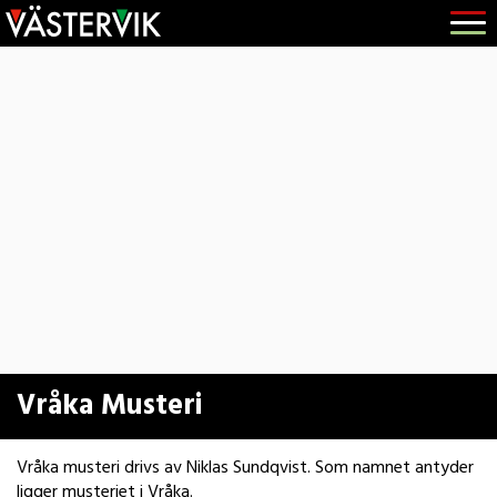
Hoppa
Skip
Hoppa
Öppna
till
to
till
menyn
huvudnavigering
main
sidfot
content
Vråka Musteri
Vråka musteri drivs av Niklas Sundqvist. Som namnet antyder
ligger musteriet i Vråka.