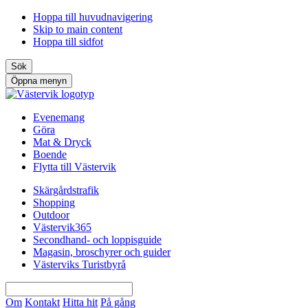
Hoppa till huvudnavigering
Skip to main content
Hoppa till sidfot
Sök
Öppna menyn
Evenemang
Göra
Mat & Dryck
Boende
Flytta till Västervik
Skärgårdstrafik
Shopping
Outdoor
Västervik365
Secondhand- och loppisguide
Magasin, broschyrer och guider
Västerviks Turistbyrå
Om
Kontakt
Hitta hit
På gång