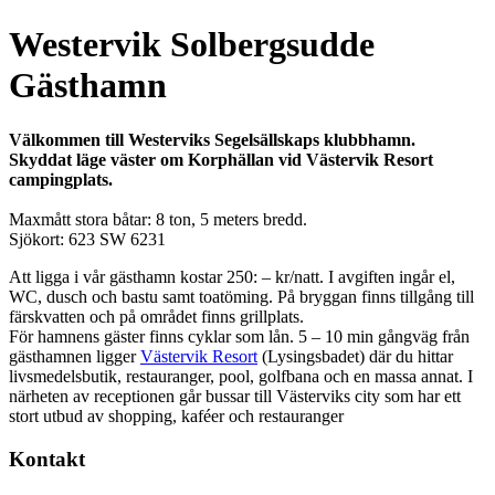
Westervik Solbergsudde
Gästhamn
Välkommen till Westerviks Segelsällskaps klubbhamn.
Skyddat läge väster om Korphällan vid Västervik Resort
campingplats.
Maxmått stora båtar: 8 ton, 5 meters bredd.
Sjökort: 623 SW 6231
Att ligga i vår gästhamn kostar 250: – kr/natt. I avgiften ingår el,
WC, dusch och bastu samt toatöming. På bryggan finns tillgång till
färskvatten och på området finns grillplats.
För hamnens gäster finns cyklar som lån. 5 – 10 min gångväg från
gästhamnen ligger
Västervik Resort
(Lysingsbadet) där du hittar
livsmedelsbutik, restauranger, pool, golfbana och en massa annat. I
närheten av receptionen går bussar till Västerviks city som har ett
stort utbud av shopping, kaféer och restauranger
Kontakt