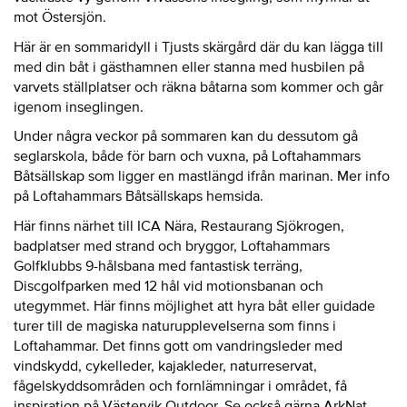
mot Östersjön.
Här är en sommaridyll i Tjusts skärgård där du kan lägga till
med din båt i gästhamnen eller stanna med husbilen på
varvets ställplatser och räkna båtarna som kommer och går
igenom inseglingen.
Under några veckor på sommaren kan du dessutom gå
seglarskola, både för barn och vuxna, på Loftahammars
Båtsällskap som ligger en mastlängd ifrån marinan. Mer info
på Loftahammars Båtsällskaps hemsida.
Här finns närhet till ICA Nära, Restaurang Sjökrogen,
badplatser med strand och bryggor, Loftahammars
Golfklubbs 9-hålsbana med fantastisk terräng,
Discgolfparken med 12 hål vid motionsbanan och
utegymmet. Här finns möjlighet att hyra båt eller guidade
turer till de magiska naturupplevelserna som finns i
Loftahammar. Det finns gott om vandringsleder med
vindskydd, cykelleder, kajakleder, naturreservat,
fågelskyddsområden och fornlämningar i området, få
inspiration på Västervik Outdoor. Se också gärna ArkNat