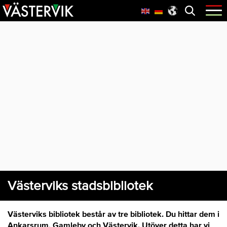
Hoppa
Skip
Hoppa
Öppna
menyn
till
to
till
huvudnavigering
main
sidfot
content
Västerviks stadsbibliotek
Västerviks bibliotek består av tre bibliotek. Du hittar dem i
Ankarsrum, Gamleby och Västervik. Utöver detta har vi