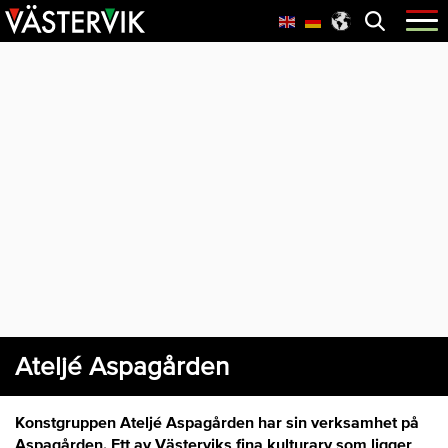
Hoppa
Skip
Hoppa
Öppna
menyn
till
to
till
huvudnavigering
main
sidfot
content
Ateljé Aspagården
Konstgruppen Ateljé Aspagården har sin verksamhet på
Aspagården. Ett av Västerviks fina kulturarv som ligger