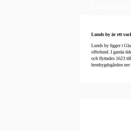
Lunds by
Lunds by är ett vac
Lunds by ligger i Gla
offerlund.
I gamla ti
och flyttades 1623 ti
hembygdsgården ner 
KONTAKT