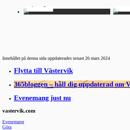
Spötorget
HAV1
Innehållet på denna sida uppdaterades senast 26 mars 2024
Flytta till Västervik
365bloggen – håll dig uppdaterad om V
Evenemang just nu
Footer
vastervik.com
Evenemang
Göra