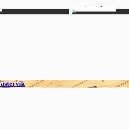
Ateljé Aspagården
ästervik