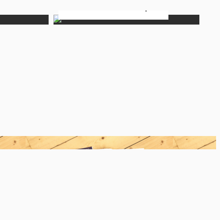
Verkebäck Station Smalspåret