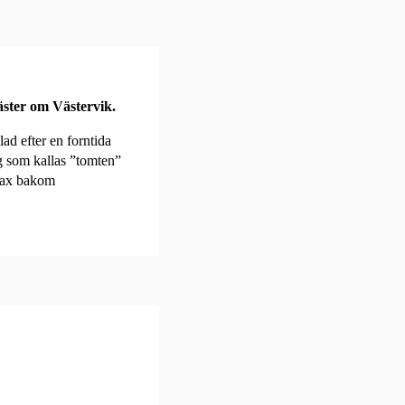
ster om Västervik.
ad efter en forntida
g som kallas ”tomten”
trax bakom