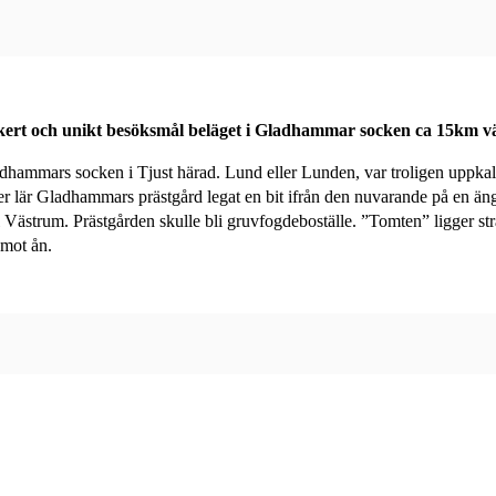
kert och unikt besöksmål beläget i Gladhammar socken ca 15km vä
dhammars socken i Tjust härad. Lund eller Lunden, var troligen uppkall
der lär Gladhammars prästgård legat en bit ifrån den nuvarande på en än
ll Västrum. Prästgården skulle bli gruvfogdeboställe. ”Tomten” ligger s
mot ån.